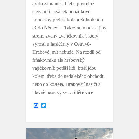
až do zahraničí. Třeba původně
elegantní nosánek pohádkové
princezny přelezl kolem Solnohradu
až do Němec… Takovou moc asi jiný
strom, zvaný „vajíčkovník“, který
vyrostl u hasičárny v Ostravě-
Hrabové, mít nebude. Na rozdíl od
frňákovníku ale hrabovský
vajíčkovník potěší lidi, kteří jdou
kolem, třeba do nedalekého obchodu
nebo do kostela. Hrabovští hasiči a
hlavně hasičky se …
čtěte více
F
T
a
w
c
i
e
t
b
t
o
e
o
r