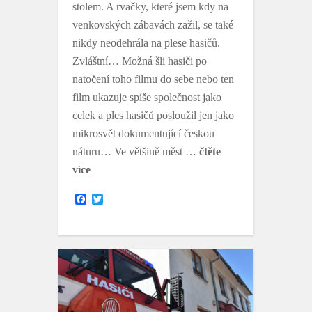
stolem. A rvačky, které jsem kdy na
venkovských zábavách zažil, se také
nikdy neodehrála na plese hasičů.
Zvláštní… Možná šli hasiči po
natočení toho filmu do sebe nebo ten
film ukazuje spíše společnost jako
celek a ples hasičů posloužil jen jako
mikrosvět dokumentující českou
náturu… Ve většině měst …
čtěte
více
F
T
a
w
c
i
e
t
b
t
o
e
o
r
k