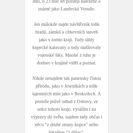
dílo, o 23 tisíc let později nalezené a
známé jako Landecká Venuše.
Jen málokde najde návštěvník tolik
hradů, zámků a církevních staveb
jako v tomto kraji. Tudy táhly
kupecké karavany a tudy mašírovaly
vojenské šiky. Mnohé z toho je
dodnes v krajině vidět a poznat.
Nikde nenajdete tak panensky čistou
přírodu, jako v Jeseníkách a tolik
tajemných míst jako v Beskydech. A
protože právě odtud z Ostravy, ze
srdce tohoto kraje, vyrážím i na
výpravy do světa, najdete tady občas i
něco "z druhé strany kopce" nebo
řekněme "z dálav".