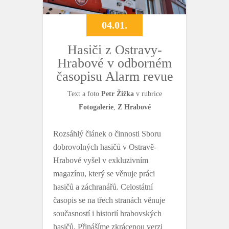
04.01.
Hasiči z Ostravy-
Hrabové v odborném
časopisu Alarm revue
Text a foto
Petr Žižka
v rubrice
Fotogalerie
,
Z Hrabové
Rozsáhlý článek o činnosti Sboru
dobrovolných hasičů v Ostravě-
Hrabové vyšel v exkluzivním
magazínu, který se věnuje práci
hasičů a záchranářů. Celostátní
časopis se na třech stranách věnuje
současností i historií hrabovských
hasičů. Přinášíme zkrácenou verzi