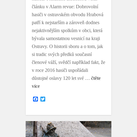
článku v Alarm revue: Dobrovolní
hasiči v ostravském obvodu Hrabová
patří k nejstarším a zároveň dodnes
nejaktivnějším spolkům v obci, která
bývala samostatnou vesnicí na kraji
Ostravy. O historii sboru a o tom, jak
si tradic svých předků současní
členové váží, svědčí například fakt, že
v roce 2016 hasiči uspořádali
důstojné oslavy 120 let své …
čtěte
více
F
T
a
w
c
i
e
t
b
t
o
e
o
r
k