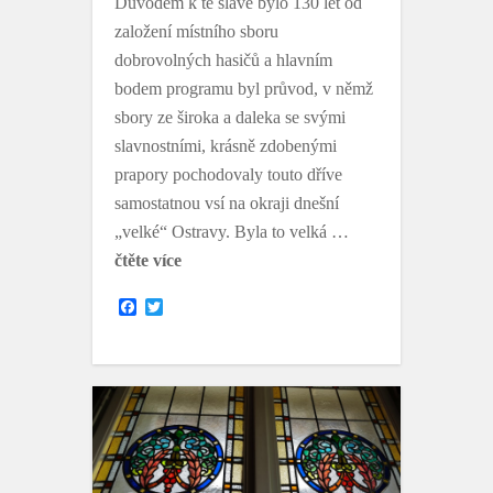
Důvodem k té slávě bylo 130 let od
založení místního sboru
dobrovolných hasičů a hlavním
bodem programu byl průvod, v němž
sbory ze široka a daleka se svými
slavnostními, krásně zdobenými
prapory pochodovaly touto dříve
samostatnou vsí na okraji dnešní
„velké“ Ostravy. Byla to velká …
čtěte více
F
T
a
w
c
i
e
t
b
t
o
e
o
r
k