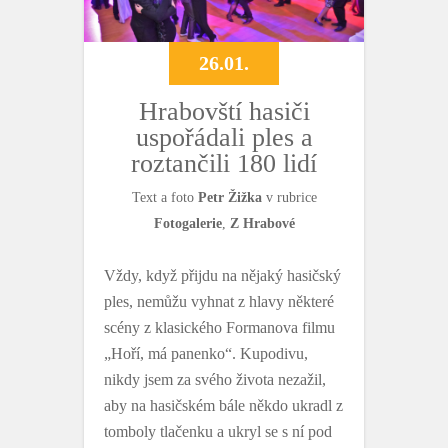
26.01.
Hrabovští hasiči
uspořádali ples a
roztančili 180 lidí
Text a foto
Petr Žižka
v rubrice
Fotogalerie
,
Z Hrabové
Vždy, když přijdu na nějaký hasičský
ples, nemůžu vyhnat z hlavy některé
scény z klasického Formanova filmu
„Hoří, má panenko“. Kupodivu,
nikdy jsem za svého života nezažil,
aby na hasičském bále někdo ukradl z
tomboly tlačenku a ukryl se s ní pod