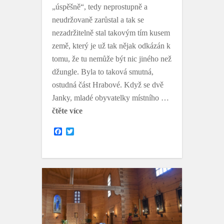
„úspěšně“, tedy neprostupně a
neudržovaně zarůstal a tak se
nezadržitelně stal takovým tím kusem
země, který je už tak nějak odkázán k
tomu, že tu nemůže být nic jiného než
džungle. Byla to taková smutná,
ostudná část Hrabové. Když se dvě
Janky, mladé obyvatelky místního …
čtěte více
F
T
a
w
c
i
e
t
b
t
o
e
o
r
k