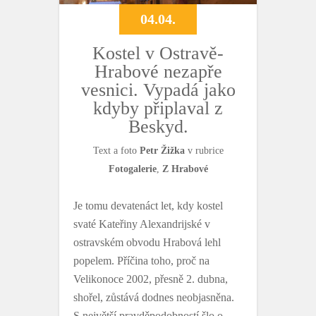
04.04.
Kostel v Ostravě-
Hrabové nezapře
vesnici. Vypadá jako
kdyby připlaval z
Beskyd.
Text a foto
Petr Žižka
v rubrice
Fotogalerie
,
Z Hrabové
Je tomu devatenáct let, kdy kostel
svaté Kateřiny Alexandrijské v
ostravském obvodu Hrabová lehl
popelem. Příčina toho, proč na
Velikonoce 2002, přesně 2. dubna,
shořel, zůstává dodnes neobjasněna.
S největší pravděpodobností šlo o