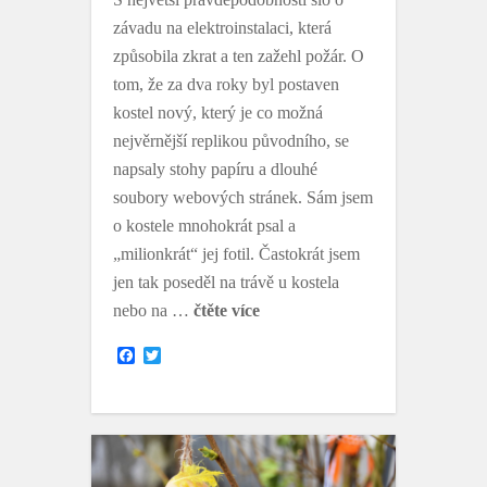
závadu na elektroinstalaci, která
způsobila zkrat a ten zažehl požár. O
tom, že za dva roky byl postaven
kostel nový, který je co možná
nejvěrnější replikou původního, se
napsaly stohy papíru a dlouhé
soubory webových stránek. Sám jsem
o kostele mnohokrát psal a
„milionkrát“ jej fotil. Častokrát jsem
jen tak poseděl na trávě u kostela
nebo na …
čtěte více
F
T
a
w
c
i
e
t
b
t
o
e
o
r
k