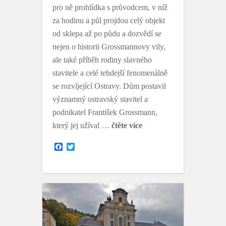
pro ně prohlídka s průvodcem, v níž
za hodinu a půl projdou celý objekt
od sklepa až po půdu a dozvědí se
nejen o historii Grossmannovy vily,
ale také příběh rodiny slavného
stavitele a celé tehdejší fenomenálně
se rozvíjející Ostravy. Dům postavil
významný ostravský stavitel a
podnikatel František Grossmann,
který jej užíval …
čtěte více
F
T
a
w
c
i
e
t
b
t
o
e
o
r
k