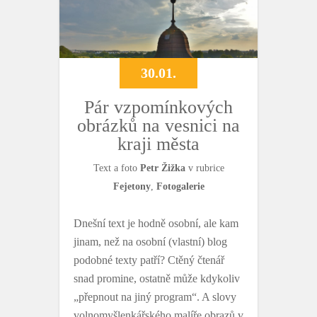
k
30.01.
Pár vzpomínkových
obrázků na vesnici na
kraji města
Text a foto
Petr Žižka
v rubrice
Fejetony
,
Fotogalerie
Dnešní text je hodně osobní, ale kam
jinam, než na osobní (vlastní) blog
podobné texty patří? Ctěný čtenář
snad promine, ostatně může kdykoliv
„přepnout na jiný program“. A slovy
volnomyšlenkářského malíře obrazů v