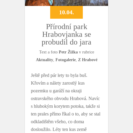
10.04.
Přírodní park
Hrabovjanka se
probudil do jara
Text a foto
Petr Žižka
v rubrice
Aktuality
,
Fotogalerie
,
Z Hrabové
Ještě před pár lety to byla buš.
Křovím a nálety zarostlý kus
pozemku u garáží na okraji
ostravského obvodu Hrabová. Navíc
s hlubokým korytem potoka, takže si
ten prales přímo říkal o to, aby se stal
odkladištěm všeho, co doma
dosloužilo. Léty ten kus země