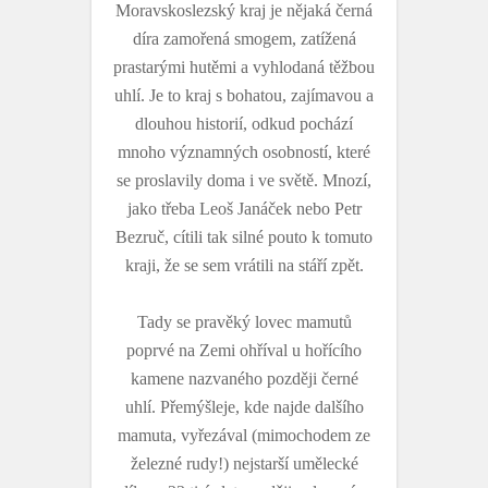
Moravskoslezský kraj je nějaká černá
díra zamořená smogem, zatížená
prastarými hutěmi a vyhlodaná těžbou
uhlí. Je to kraj s bohatou, zajímavou a
dlouhou historií, odkud pochází
mnoho významných osobností, které
se proslavily doma i ve světě. Mnozí,
jako třeba Leoš Janáček nebo Petr
Bezruč, cítili tak silné pouto k tomuto
kraji, že se sem vrátili na stáří zpět.
Tady se pravěký lovec mamutů
poprvé na Zemi ohříval u hořícího
kamene nazvaného později černé
uhlí. Přemýšleje, kde najde dalšího
mamuta, vyřezával (mimochodem ze
železné rudy!) nejstarší umělecké