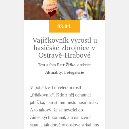
03.04.
Vajíčkovník vyrostl u
hasičské zbrojnice v
Ostravě-Hrabové
Text a foto
Petr Žižka
v rubrice
Aktuality
,
Fotogalerie
V pohádce Tři veteráni rostl
„frňákovník“. Kdo z něj ochutnal
jablíčka, narostl mu místo nosu frňák.
A to takový, že se nevešel do
zámeckých komnat, ani na území
státu, a tak dotyčný doslova strkal nos