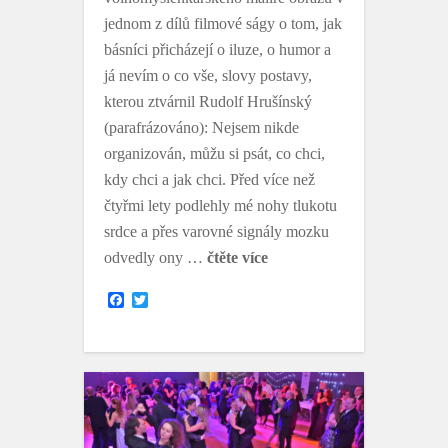
jednom z dílů filmové ságy o tom, jak
básníci přicházejí o iluze, o humor a
já nevím o co vše, slovy postavy,
kterou ztvárnil Rudolf Hrušínský
(parafrázováno): Nejsem nikde
organizován, můžu si psát, co chci,
kdy chci a jak chci. Před více než
čtyřmi lety podlehly mé nohy tlukotu
srdce a přes varovné signály mozku
odvedly ony …
čtěte více
F
T
a
w
c
i
e
t
b
t
o
e
o
r
k