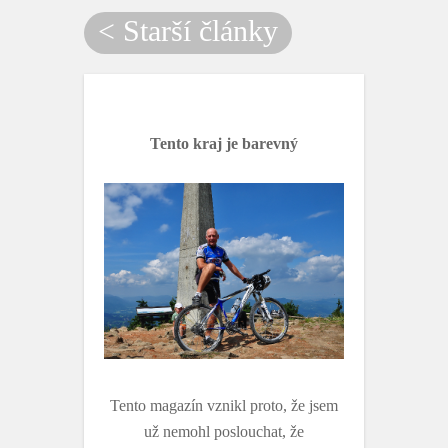
b
t
o
e
< Starší články
o
r
k
Tento kraj je barevný
Tento magazín vznikl proto, že jsem
už nemohl poslouchat, že