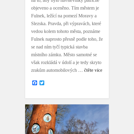
na to, aby bylo návštěvníky patřičně
objeveno a oceněno. Tím městem je
Fulnek, ležící na pomezí Moravy a
Slezska. Pravda, při výpravách, které
vedou kolem tohoto města, poznáme
Fulnek naprosto přesně podle toho, že
se nad ním tyčí typická stavba
místního zámku. Město samotné se
však rozkládá v údolí a je tedy skryto
zrakům automobilových …
čtěte více
F
T
a
w
c
i
e
t
b
t
o
e
o
r
k