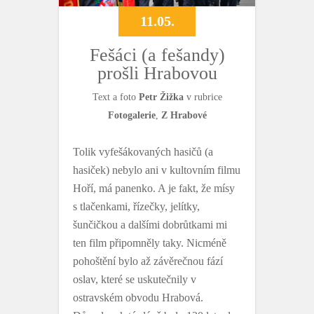
11.05.
Fešáci (a fešandy)
prošli Hrabovou
Text a foto
Petr Žižka
v rubrice
Fotogalerie
,
Z Hrabové
Tolik vyfešákovaných hasičů (a
hasiček) nebylo ani v kultovním filmu
Hoří, má panenko. A je fakt, že mísy
s tlačenkami, řízečky, jelítky,
šunčičkou a dalšími dobrůtkami mi
ten film připomněly taky. Nicméně
pohoštění bylo až závěrečnou fází
oslav, které se uskutečnily v
ostravském obvodu Hrabová.