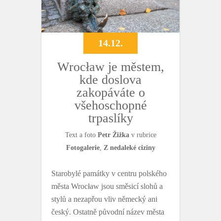
14.12.
Wrocław je městem,
kde doslova
zakopáváte o
všehoschopné
trpaslíky
Text a foto
Petr Žižka
v rubrice
Fotogalerie
,
Z nedaleké ciziny
Starobylé památky v centru polského
města Wrocław jsou směsicí slohů a
stylů a nezapřou vliv německý ani
český. Ostatně původní název města