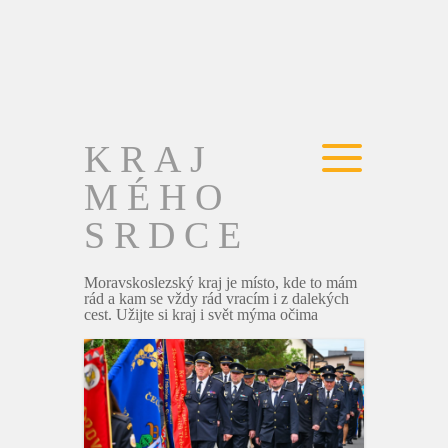
KRAJ
MÉHO
SRDCE
Moravskoslezský kraj je místo, kde to mám
rád a kam se vždy rád vracím i z dalekých
cest. Užijte si kraj i svět mýma očima