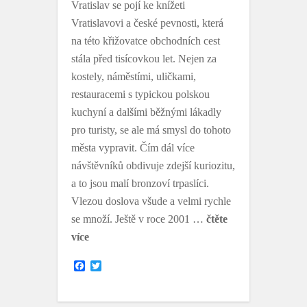
Vratislav se pojí ke knížeti
Vratislavovi a české pevnosti, která
na této křižovatce obchodních cest
stála před tisícovkou let. Nejen za
kostely, náměstími, uličkami,
restauracemi s typickou polskou
kuchyní a dalšími běžnými lákadly
pro turisty, se ale má smysl do tohoto
města vypravit. Čím dál více
návštěvníků obdivuje zdejší kuriozitu,
a to jsou malí bronzoví trpaslíci.
Vlezou doslova všude a velmi rychle
se množí. Ještě v roce 2001 …
čtěte
více
F
T
a
w
c
i
e
t