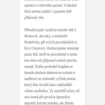
spleten z vrbového proutí. Unikátní
živá stavba nabízí v parném létě
příjemný stín.
Přírodní park využívá mnoho lidí z
Hrabové, ale taky z nedaleké
Hrabůvky, při svých procházkách k
řece Ostravici. Hrabovjanka stmeluje
partu lidí, kteří se pravidelně o tento
kus dnes už příjemné zelené plochy
starají. Zatím poslední brigáda se
konala druhou dubnovou sobotu a
nadšenci se rozhodli vyčistit potok,
který léta sloužil jako odkladiště
všeho možného. Ty největší hrůzy už
sice hned při prvních úpravách
opustily koryto potoka, ale přesto