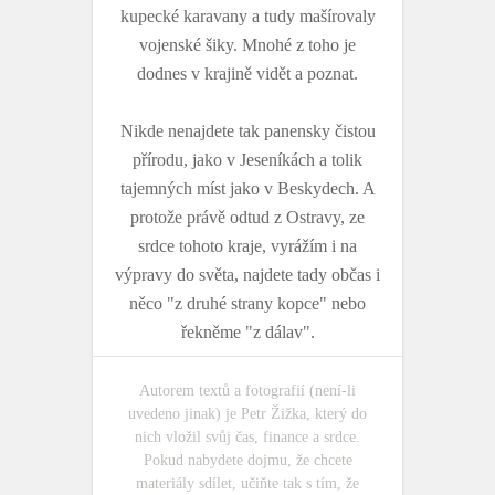
kupecké karavany a tudy mašírovaly
vojenské šiky. Mnohé z toho je
dodnes v krajině vidět a poznat.
Nikde nenajdete tak panensky čistou
přírodu, jako v Jeseníkách a tolik
tajemných míst jako v Beskydech. A
protože právě odtud z Ostravy, ze
srdce tohoto kraje, vyrážím i na
výpravy do světa, najdete tady občas i
něco "z druhé strany kopce" nebo
řekněme "z dálav".
Autorem textů a fotografií (není-li
uvedeno jinak) je Petr Žižka, který do
nich vložil svůj čas, finance a srdce.
Pokud nabydete dojmu, že chcete
materiály sdílet, učiňte tak s tím, že