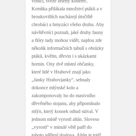
vonící, svěže zelený koberec.
Krmítka přilákala množství ptáků a v
broukovištích nacházejí útočiště
chrobáci a hmyzáci všeho druhu. Aby
návštěvníci poznali, jaké druhy fauny
a flóry tady mohou vidět, najdou zde
několik informačních tabulí s obrázky
ptáků, květin, dřevin i s ukázkami
hornin. Ony dvě místní občanky,
které lidé v Hrabové znají jako
„Janky Hrabovjanky“, sehnaly
dokonce mlýnské kolo a
zakomponovaly ho do masivního
dřevěného stojanu, aby připomínalo
mlýn, který kousek odtud stával. V
jednom místě vyrostl altán. Sloveso
„vyrostl“ v minulé větě patří do
tohoto sdělení doslova. Altán je totiž