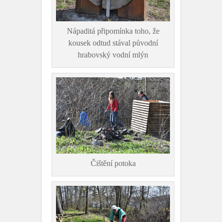
Nápaditá připomínka toho, že
kousek odtud stával původní
hrabovský vodní mlýn
Čištění potoka