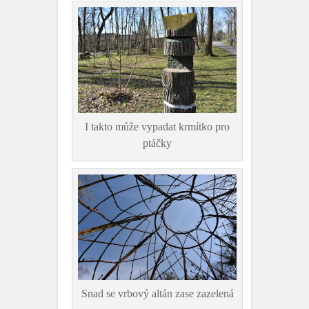
I takto může vypadat krmítko pro
ptáčky
Snad se vrbový altán zase zazelená