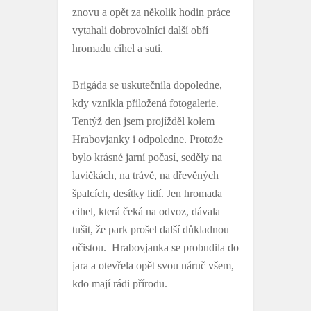
znovu a opět za několik hodin práce
vytahali dobrovolníci další obří
hromadu cihel a suti.
Brigáda se uskutečnila dopoledne,
kdy vznikla přiložená fotogalerie.
Tentýž den jsem projížděl kolem
Hrabovjanky i odpoledne. Protože
bylo krásné jarní počasí, seděly na
lavičkách, na trávě, na dřevěných
špalcích, desítky lidí. Jen hromada
cihel, která čeká na odvoz, dávala
tušit, že park prošel další důkladnou
očistou. Hrabovjanka se probudila do
jara a otevřela opět svou náruč všem,
kdo mají rádi přírodu.