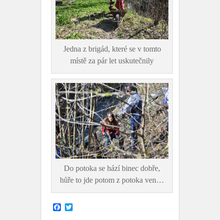
Jedna z brigád, které se v tomto
místě za pár let uskutečnily
Do potoka se hází binec dobře,
hůře to jde potom z potoka ven…
F
T
a
w