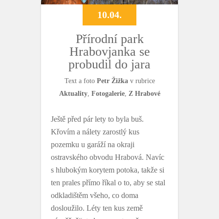
10.04.
Přírodní park
Hrabovjanka se
probudil do jara
Text a foto
Petr Žižka
v rubrice
Aktuality
,
Fotogalerie
,
Z Hrabové
Ještě před pár lety to byla buš.
Křovím a nálety zarostlý kus
pozemku u garáží na okraji
ostravského obvodu Hrabová. Navíc
s hlubokým korytem potoka, takže si
ten prales přímo říkal o to, aby se stal
odkladištěm všeho, co doma
dosloužilo. Léty ten kus země