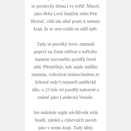
se proslavily doma i ve světě. Mnozí,
jako třeba Leoš Janáček nebo Petr
Bezruč, cítili tak silné pouto k tomuto
kraji, že se sem vrátili na stáří zpět.
Tady se pravěký lovec mamutů
poprvé na Zemi ohříval u hořícího
kamene nazvaného později černé
uhlí. Přemýšleje, kde najde dalšího
mamuta, vyřezával (mimochodem ze
železné rudy!) nejstarší umělecké
dílo, o 23 tisíc let později nalezené a
známé jako Landecká Venuše.
Jen málokde najde návštěvník tolik
hradů, zámků a církevních staveb
jako v tomto kraji. Tudy táhly