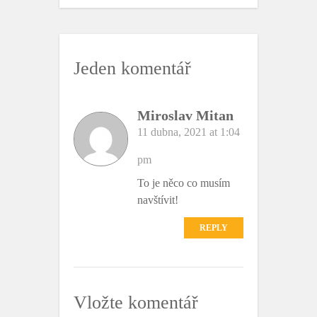
c
i
e
t
b
t
o
e
o
r
k
Jeden komentář
Miroslav Mitan
11 dubna, 2021 at 1:04
pm
To je něco co musím
navštívit!
REPLY
Vložte komentář