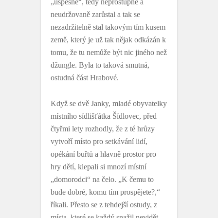
„úspěšně“, tedy neprostupně a
neudržovaně zarůstal a tak se
nezadržitelně stal takovým tím kusem
země, který je už tak nějak odkázán k
tomu, že tu nemůže být nic jiného než
džungle. Byla to taková smutná,
ostudná část Hrabové.
Když se dvě Janky, mladé obyvatelky
místního sídlišťátka Šídlovec, před
čtyřmi lety rozhodly, že z té hrůzy
vytvoří místo pro setkávání lidí,
opékání buřtů a hlavně prostor pro
hry dětí, klepali si mnozí místní
„domorodci“ na čelo. „K čemu to
bude dobré, komu tím prospějete?,“
říkali. Přesto se z tehdejší ostudy, z
místa, které se každý snažil nevidět,