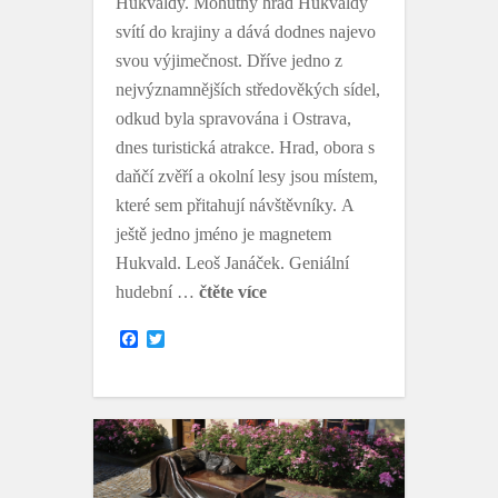
Hukvaldy. Mohutný hrad Hukvaldy
svítí do krajiny a dává dodnes najevo
svou výjimečnost. Dříve jedno z
nejvýznamnějších středověkých sídel,
odkud byla spravována i Ostrava,
dnes turistická atrakce. Hrad, obora s
daňčí zvěří a okolní lesy jsou místem,
které sem přitahují návštěvníky. A
ještě jedno jméno je magnetem
Hukvald. Leoš Janáček. Geniální
hudební …
čtěte více
F
T
a
w
c
i
e
t
b
t
o
e
o
r
k