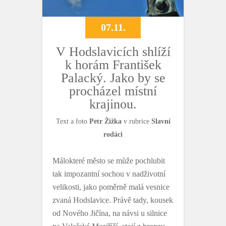
07.11.
V Hodslavicích shlíží
k horám František
Palacký. Jako by se
procházel místní
krajinou.
Text a foto
Petr Žižka
v rubrice
Slavní
rodáci
Málokteré město se může pochlubit
tak impozantní sochou v nadživotní
velikosti, jako poměrně malá vesnice
zvaná Hodslavice. Právě tady, kousek
od Nového Jičína, na návsi u silnice