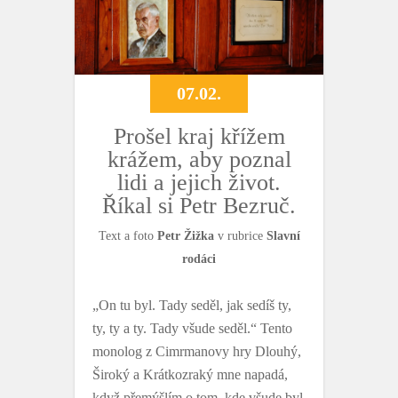
k
07.02.
Prošel kraj křížem
krážem, aby poznal
lidi a jejich život.
Říkal si Petr Bezruč.
Text a foto
Petr Žižka
v rubrice
Slavní
rodáci
„On tu byl. Tady seděl, jak sedíš ty,
ty, ty a ty. Tady všude seděl.“ Tento
monolog z Cimrmanovy hry Dlouhý,
Široký a Krátkozraký mne napadá,
když přemýšlím o tom, kde všude byl