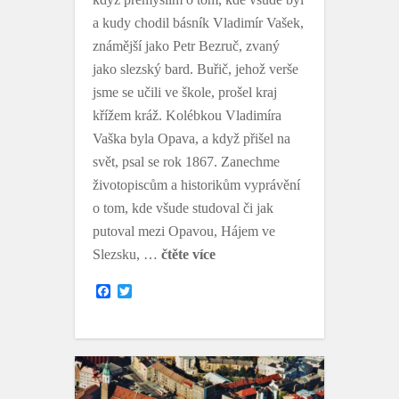
a kudy chodil básník Vladimír Vašek,
známější jako Petr Bezruč, zvaný
jako slezský bard. Buřič, jehož verše
jsme se učili ve škole, prošel kraj
křížem kráž. Kolébkou Vladimíra
Vaška byla Opava, a když přišel na
svět, psal se rok 1867. Zanechme
životopiscům a historikům vyprávění
o tom, kde všude studoval či jak
putoval mezi Opavou, Hájem ve
Slezsku, …
čtěte více
F
T
a
w
c
i
e
t
b
t
o
e
o
r
k