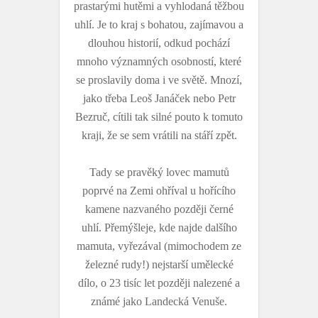
prastarými hutěmi a vyhlodaná těžbou
uhlí. Je to kraj s bohatou, zajímavou a
dlouhou historií, odkud pochází
mnoho významných osobností, které
se proslavily doma i ve světě. Mnozí,
jako třeba Leoš Janáček nebo Petr
Bezruč, cítili tak silné pouto k tomuto
kraji, že se sem vrátili na stáří zpět.
Tady se pravěký lovec mamutů
poprvé na Zemi ohříval u hořícího
kamene nazvaného později černé
uhlí. Přemýšleje, kde najde dalšího
mamuta, vyřezával (mimochodem ze
železné rudy!) nejstarší umělecké
dílo, o 23 tisíc let později nalezené a
známé jako Landecká Venuše.