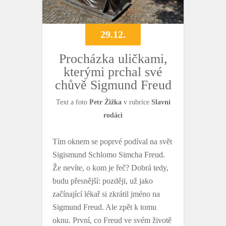
29.12.
Procházka uličkami,
kterými prchal své
chůvě Sigmund Freud
Text a foto
Petr Žižka
v rubrice
Slavní
rodáci
Tím oknem se poprvé podíval na svět
Sigismund Schlomo Simcha Freud.
Že nevíte, o kom je řeč? Dobrá tedy,
budu přesnější: později, už jako
začínající lékař si zkrátil jméno na
Sigmund Freud. Ale zpět k tomu
oknu. První, co Freud ve svém životě