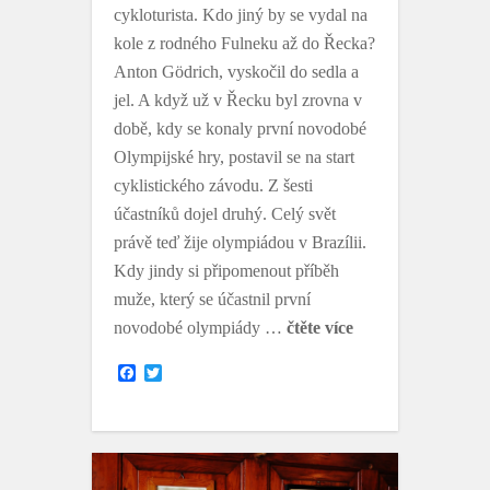
cykloturista. Kdo jiný by se vydal na
kole z rodného Fulneku až do Řecka?
Anton Gödrich, vyskočil do sedla a
jel. A když už v Řecku byl zrovna v
době, kdy se konaly první novodobé
Olympijské hry, postavil se na start
cyklistického závodu. Z šesti
účastníků dojel druhý. Celý svět
právě teď žije olympiádou v Brazílii.
Kdy jindy si připomenout příběh
muže, který se účastnil první
novodobé olympiády …
čtěte více
F
T
a
w
c
i
e
t
b
t
o
e
o
r