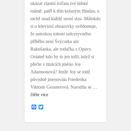
ukázat vlastní lvíčata své lidské
mámě, patří k těm krásným filmům, u
nichž snad každý uroní slzu. Málokdo
si u televizní obrazovky uvědomuje,
že autorkou tohoto srdceryvného
příběhu není Švýcarka ani
Rakušanka, ale rodačka z Opavy.
Ostatně kdo by to jen tušil, když si
přečte v titulcích jméno Joy
Adamsonová? Jenže Joy se totiž
původně jmenovala Friederika
Viktorie Gessnerová. Narodila se …
čtěte více
F
T
a
w
c
i
e
t
b
t
o
e