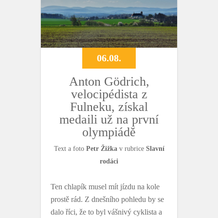
o
r
k
06.08.
Anton Gödrich,
velocipédista z
Fulneku, získal
medaili už na první
olympiádě
Text a foto
Petr Žižka
v rubrice
Slavní
rodáci
Ten chlapík musel mít jízdu na kole
prostě rád. Z dnešního pohledu by se
dalo říci, že to byl vášnivý cyklista a