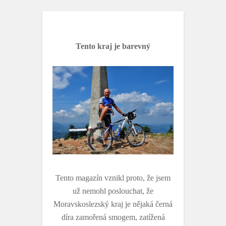
o
r
k
Tento kraj je barevný
Tento magazín vznikl proto, že jsem
už nemohl poslouchat, že
Moravskoslezský kraj je nějaká černá
díra zamořená smogem, zatížená