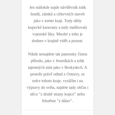
Jen málokde najde návštěvník tolik
hradů, zámků a církevních staveb
jako v tomto kraji. Tudy táhly
kupecké karavany a tudy mašírovaly
vojenské šiky. Mnohé z toho je
dodnes v krajině vidět a poznat.
Nikde nenajdete tak panensky čistou
přírodu, jako v Jeseníkách a tolik
tajemných míst jako v Beskydech. A
protože právě odtud z Ostravy, ze
srdce tohoto kraje, vyrážím i na
výpravy do světa, najdete tady občas i
něco "z druhé strany kopce" nebo
řekněme "z dálav".