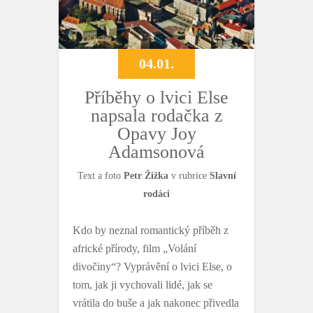
04.01.
Příběhy o lvici Else
napsala rodačka z
Opavy Joy
Adamsonová
Text a foto
Petr Žižka
v rubrice
Slavní
rodáci
Kdo by neznal romantický příběh z
africké přírody, film „Volání
divočiny“? Vyprávění o lvici Else, o
tom, jak ji vychovali lidé, jak se
vrátila do buše a jak nakonec přivedla