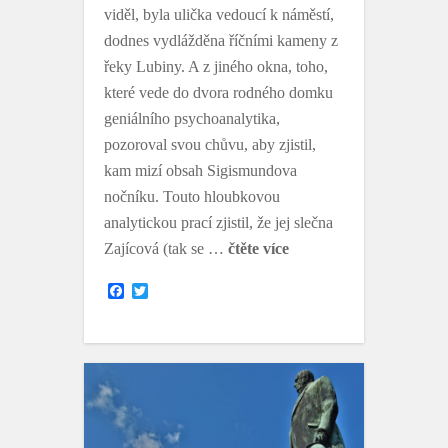
viděl, byla ulička vedoucí k náměstí,
dodnes vydlážděna říčními kameny z
řeky Lubiny. A z jiného okna, toho,
které vede do dvora rodného domku
geniálního psychoanalytika,
pozoroval svou chůvu, aby zjistil,
kam mizí obsah Sigismundova
nočníku. Touto hloubkovou
analytickou prací zjistil, že jej slečna
Zajícová (tak se …
čtěte více
F
T
a
w
c
i
e
t
b
t
o
e
o
r
k