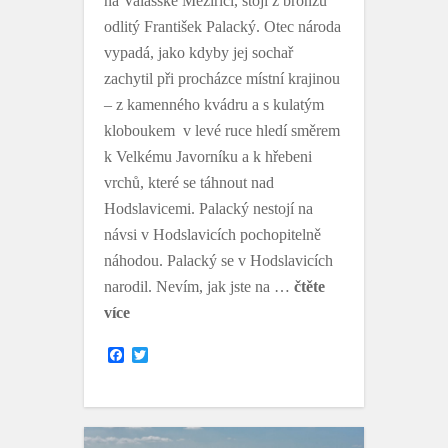
na Valašské Meziříčí, stojí z bronzu
odlitý František Palacký. Otec národa
vypadá, jako kdyby jej sochař
zachytil při procházce místní krajinou
– z kamenného kvádru a s kulatým
kloboukem v levé ruce hledí směrem
k Velkému Javorníku a k hřebeni
vrchů, které se táhnout nad
Hodslavicemi. Palacký nestojí na
návsi v Hodslavicích pochopitelně
náhodou. Palacký se v Hodslavicích
narodil. Nevím, jak jste na …
čtěte
více
F
T
a
w
c
i
e
t
b
t
o
e