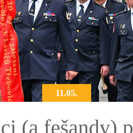
11.05.
ci (a fešandy) p