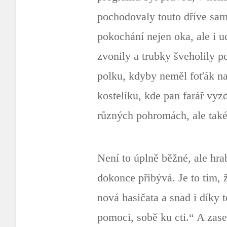
pochodovaly touto dříve samo
pokochání nejen oka, ale i 
zvonily a trubky šveholily p
polku, kdyby neměl foťák n
kostelíku, kde pan farář vyzd
různých pohromách, ale také 
Není to úplně běžné, ale hrab
dokonce přibývá. Je to tím, 
nová hasičata a snad i díky 
pomoci, sobě ku cti.“ A zase