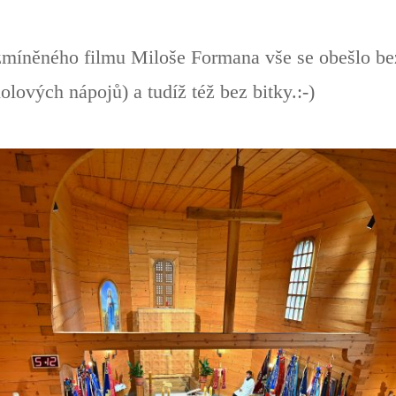
míněného filmu Miloše Formana vše se obešlo bez
ových nápojů) a tudíž též bez bitky.:-)