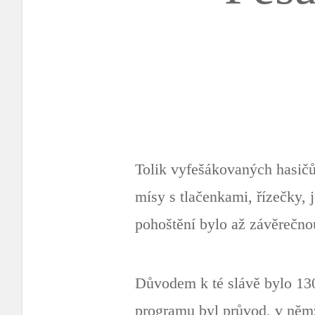
Tolik vyfešákovaných hasičů 
mísy s tlačenkami, řízečky, 
pohoštění bylo až závěrečno
Důvodem k té slávě bylo 130
programu byl průvod, v němž