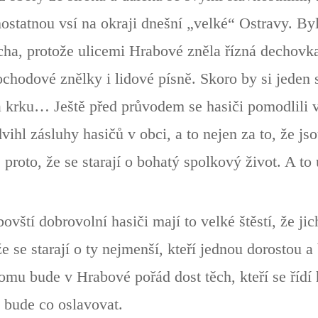
statnou vsí na okraji dnešní „velké“ Ostravy. Byl
ucha, protože ulicemi Hrabové zněla řízná dechovk
ochodové znělky i lidové písně. Skoro by si jeden
a krku… Ještě před průvodem se hasiči pomodlili
vihl zásluhy hasičů v obci, a to nejen za to, že j
proto, že se starají o bohatý spolkový život. A to 
ovští dobrovolní hasiči mají to velké štěstí, že ji
že se starají o ty nejmenší, kteří jednou dorostou 
tomu bude v Hrabové pořád dost těch, kteří se říd
 bude co oslavovat.