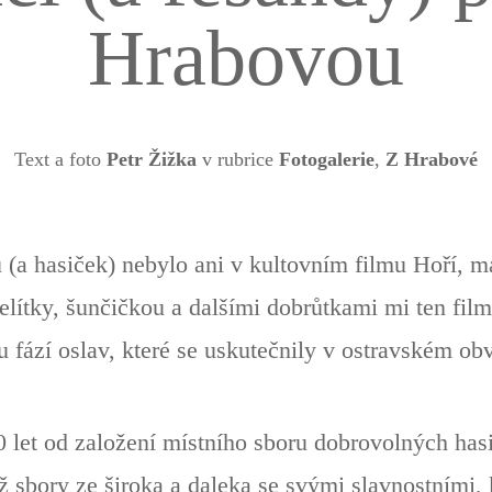
Hrabovou
Text a foto
Petr Žižka
v rubrice
Fotogalerie
,
Z Hrabové
(a hasiček) nebylo ani v kultovním filmu Hoří, má
jelítky, šunčičkou a dalšími dobrůtkami mi ten fi
u fází oslav, které se uskutečnily v ostravském o
 let od založení místního sboru dobrovolných ha
 sbory ze široka a daleka se svými slavnostními,