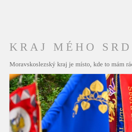
KRAJ MÉHO SR
Moravskoslezský kraj je místo, kde to mám rád