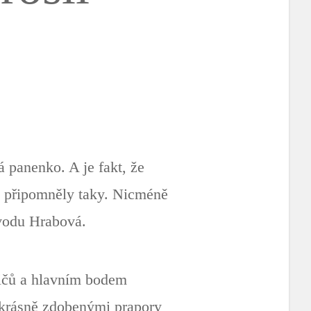
 panenko. A je fakt, že
lm připomněly taky. Nicméně
bvodu Hrabová.
sičů a hlavním bodem
 krásně zdobenými prapory