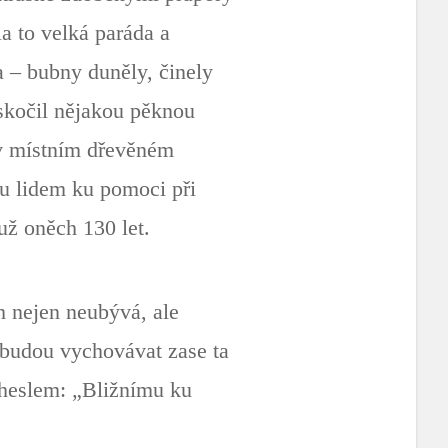
a to velká paráda a
a – bubny duněly, činely
 skočil nějakou pěknou
 v místním dřevěném
sou lidem ku pomoci při
už oněch 130 let.
ch nejen neubývá, ale
a budou vychovávat zase ta
í heslem: „Bližnímu ku