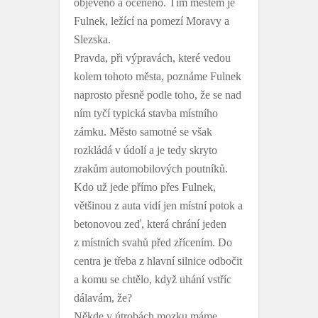
objeveno a oceněno. Tím městem je
Fulnek, ležící na pomezí Moravy a
Slezska.
Pravda, při výpravách, které vedou
kolem tohoto města, poznáme Fulnek
naprosto přesně podle toho, že se nad
ním tyčí typická stavba místního
zámku. Město samotné se však
rozkládá v údolí a je tedy skryto
zrakům automobilových poutníků.
Kdo už jede přímo přes Fulnek,
většinou z auta vidí jen místní potok a
betonovou zeď, která chrání jeden
z místních svahů před zřícením. Do
centra je třeba z hlavní silnice odbočit
a komu se chtělo, když uhání vstříc
dálavám, že?
Někde v útrobách mozku máme