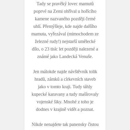
Tady se pravěký lovec mamutů
poprvé na Zemi ohříval u hořícího
kamene nazvaného později černé
uhlí. Přemýšleje, kde najde dalšího
mamuta, vyřezával (mimochodem ze
železné rudy!) nejstarší umělecké
dílo, o 23 tisíc let později nalezené a
známé jako Landecká Venuše.
Jen málokde najde návštěvník tolik
hradů, zámků a církevních staveb
jako v tomto kraji. Tudy táhly
kupecké karavany a tudy mašírovaly
vojenské šiky. Mnohé z toho je
dodnes v krajině vidět a poznat.
Nikde nenajdete tak panensky čistou