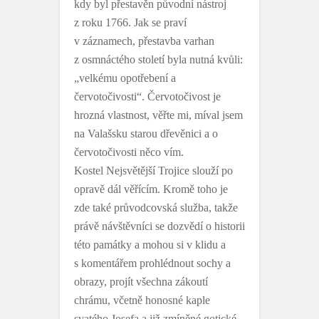
kdy byl přestavěn původní nástroj
z roku 1766. Jak se praví
v záznamech, přestavba varhan
z osmnáctého století byla nutná kvůli:
„velkému opotřebení a
červotočivosti“. Červotočivost je
hrozná vlastnost, věřte mi, míval jsem
na Valašsku starou dřevěnici a o
červotočivosti něco vím.
Kostel Nejsvětější Trojice slouží po
opravě dál věřícím. Kromě toho je
zde také průvodcovská služba, takže
právě návštěvníci se dozvědí o historii
této památky a mohou si v klidu a
s komentářem prohlédnout sochy a
obrazy, projít všechna zákoutí
chrámu, včetně honosné kaple
svatého Josefa a již zmíněné gotické