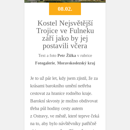
08.02.
Kostel Nejsvětější
Trojice ve Fulneku
září jako by jej
postavili včera
Text a foto
Petr Žižka
v rubrice
Fotogalerie
,
Moravskoslezský kraj
Je to už pár let, kdy jsem zjistil, že za
krásami barokního umění netřeba
cestovat za hranice rodného kraje.
Barokní skvosty je možno obdivovat
třeba půl hodiny cesty autem
z Ostravy, ve městě, které teprve čeká
na to, aby bylo návštěvníky patřičně