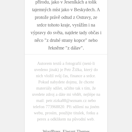
přírodu, jako v Jeseníkách a tolik
tajemných míst jako v Beskydech. A
protože právě odtud z Ostravy, ze
srdce tohoto kraje, vyrážím i na
výpravy do světa, najdete tady občas i
něco "z druhé strany kopce" nebo
řekněme "z dálav".
Autorem textů a fotografií (není-li
uvedeno jinak) je Petr Žižka, který do
nich vložil svůj čas, finance a srdce.
Pokud nabydete dojmu, že chcete
materiály sdílet, učiňte tak s tím, že
uvedete zdroj a dáte mi vědět, nejlépe na
mail:
petr.zizka88@seznam.cz
nebo
telefon 773968820. Při sdílení na jiném
webu, prosím, použijte titulek, fotku a
perex a odklikem na původní web.
WordPress
,
Elegant Themes