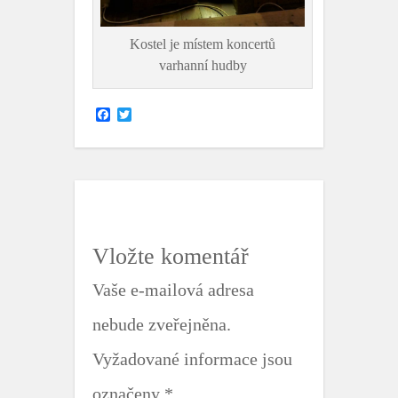
Kostel je místem koncertů
varhanní hudby
F
T
a
w
c
i
e
t
b
t
o
e
o
r
k
Vložte komentář
Vaše e-mailová adresa
nebude zveřejněna.
Vyžadované informace jsou
označeny
*