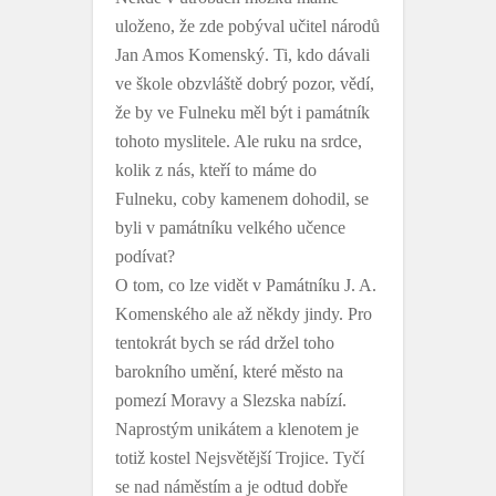
uloženo, že zde pobýval učitel národů
Jan Amos Komenský. Ti, kdo dávali
ve škole obzvláště dobrý pozor, vědí,
že by ve Fulneku měl být i památník
tohoto myslitele. Ale ruku na srdce,
kolik z nás, kteří to máme do
Fulneku, coby kamenem dohodil, se
byli v památníku velkého učence
podívat?
O tom, co lze vidět v Památníku J. A.
Komenského ale až někdy jindy. Pro
tentokrát bych se rád držel toho
barokního umění, které město na
pomezí Moravy a Slezska nabízí.
Naprostým unikátem a klenotem je
totiž kostel Nejsvětější Trojice. Tyčí
se nad náměstím a je odtud dobře