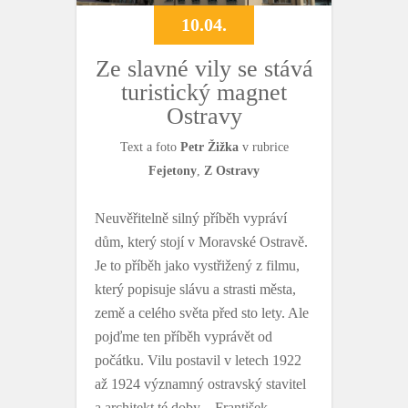
10.04.
Ze slavné vily se stává
turistický magnet
Ostravy
Text a foto
Petr Žižka
v rubrice
Fejetony
,
Z Ostravy
Neuvěřitelně silný příběh vypráví
dům, který stojí v Moravské Ostravě.
Je to příběh jako vystřižený z filmu,
který popisuje slávu a strasti města,
země a celého světa před sto lety. Ale
pojďme ten příběh vyprávět od
počátku. Vilu postavil v letech 1922
až 1924 významný ostravský stavitel
a architekt té doby – František