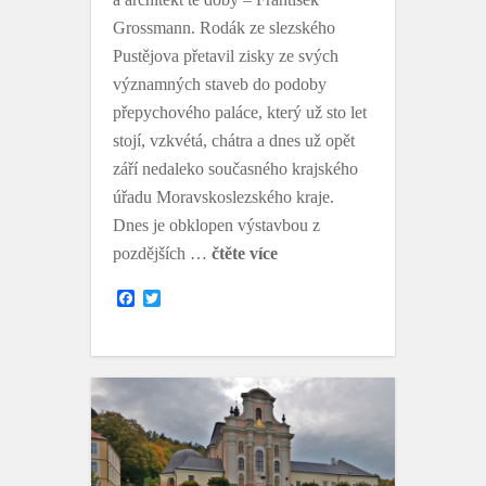
Grossmann. Rodák ze slezského
Pustějova přetavil zisky ze svých
významných staveb do podoby
přepychového paláce, který už sto let
stojí, vzkvétá, chátra a dnes už opět
září nedaleko současného krajského
úřadu Moravskoslezského kraje.
Dnes je obklopen výstavbou z
pozdějších …
čtěte více
F
T
a
w
c
i
e
t
b
t
o
e
o
r
k