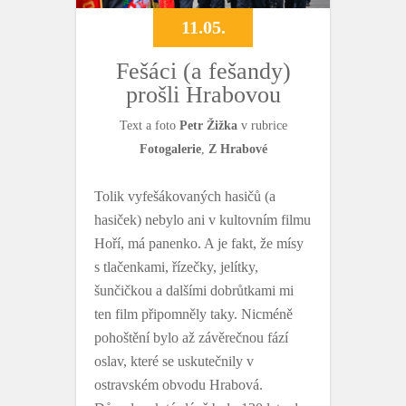
11.05.
Fešáci (a fešandy)
prošli Hrabovou
Text a foto
Petr Žižka
v rubrice
Fotogalerie
,
Z Hrabové
Tolik vyfešákovaných hasičů (a
hasiček) nebylo ani v kultovním filmu
Hoří, má panenko. A je fakt, že mísy
s tlačenkami, řízečky, jelítky,
šunčičkou a dalšími dobrůtkami mi
ten film připomněly taky. Nicméně
pohoštění bylo až závěrečnou fází
oslav, které se uskutečnily v
ostravském obvodu Hrabová.