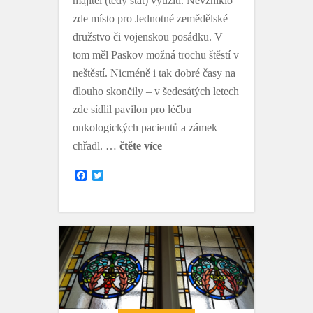
majitel (tedy stát) využití. Nevzniklo
zde místo pro Jednotné zemědělské
družstvo či vojenskou posádku. V
tom měl Paskov možná trochu štěstí v
neštěstí. Nicméně i tak dobré časy na
dlouho skončily – v šedesátých letech
zde sídlil pavilon pro léčbu
onkologických pacientů a zámek
chřadl. …
čtěte více
F
T
a
w
c
i
e
t
b
t
o
e
o
r
k