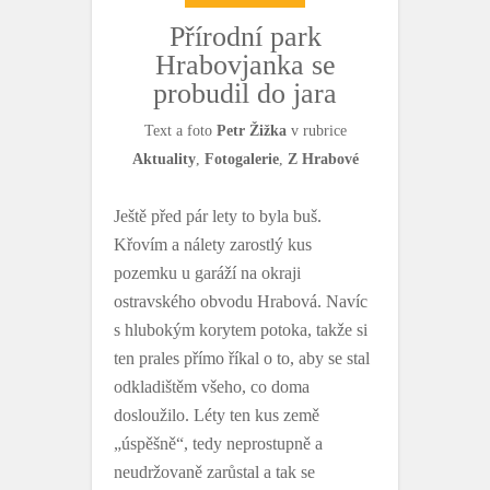
Přírodní park
Hrabovjanka se
probudil do jara
Text a foto
Petr Žižka
v rubrice
Aktuality
,
Fotogalerie
,
Z Hrabové
Ještě před pár lety to byla buš.
Křovím a nálety zarostlý kus
pozemku u garáží na okraji
ostravského obvodu Hrabová. Navíc
s hlubokým korytem potoka, takže si
ten prales přímo říkal o to, aby se stal
odkladištěm všeho, co doma
dosloužilo. Léty ten kus země
„úspěšně“, tedy neprostupně a
neudržovaně zarůstal a tak se