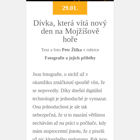
29.01.
Dívka, která vítá nový
den na Mojžíšově
hoře
Text a foto
Petr Žižka
v rubrice
Fotografie a jejich příběhy
Jsou fotografie, o nichž už v
okamžiku zmáčknutí spouště vím, že
se nepovedly. Díky dnešní digitální
technologii je jednoduché je vymazat.
Ona jednoduchost je ale tak
nebezpečná, že si to mazání většinou
nechávám až na práci u počítače, kdy
mám stoprocentní jistotu, že z pixelů
už nic kloudného nedostanu. Pak jsou