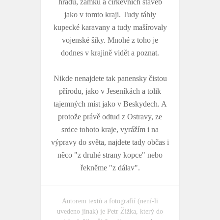
hradů, zámků a církevních staveb
jako v tomto kraji. Tudy táhly
kupecké karavany a tudy mašírovaly
vojenské šiky. Mnohé z toho je
dodnes v krajině vidět a poznat.
Nikde nenajdete tak panensky čistou
přírodu, jako v Jeseníkách a tolik
tajemných míst jako v Beskydech. A
protože právě odtud z Ostravy, ze
srdce tohoto kraje, vyrážím i na
výpravy do světa, najdete tady občas i
něco "z druhé strany kopce" nebo
řekněme "z dálav".
Autorem textů a fotografií (není-li
uvedeno jinak) je Petr Žižka, který do