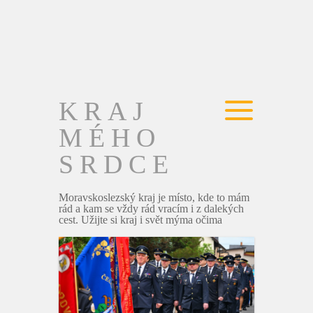
KRAJ
MÉHO
SRDCE
Moravskoslezský kraj je místo, kde to mám
rád a kam se vždy rád vracím i z dalekých
cest. Užijte si kraj i svět mýma očima