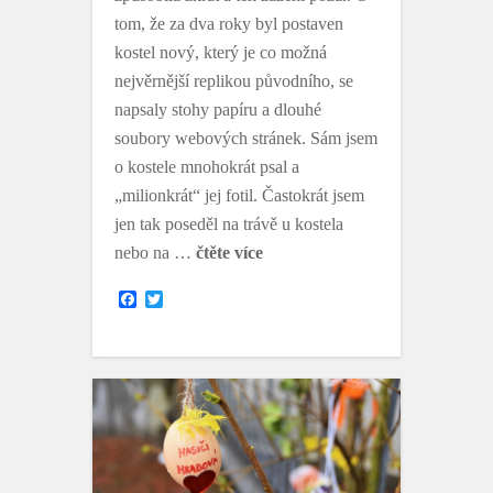
tom, že za dva roky byl postaven
kostel nový, který je co možná
nejvěrnější replikou původního, se
napsaly stohy papíru a dlouhé
soubory webových stránek. Sám jsem
o kostele mnohokrát psal a
„milionkrát“ jej fotil. Častokrát jsem
jen tak poseděl na trávě u kostela
nebo na …
čtěte více
F
T
a
w
c
i
e
t
b
t
o
e
o
r
k