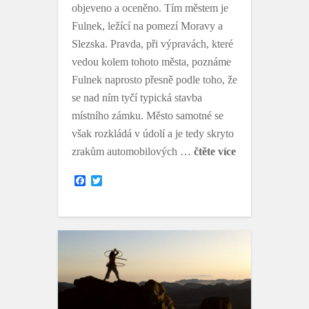
objeveno a oceněno. Tím městem je
Fulnek, ležící na pomezí Moravy a
Slezska. Pravda, při výpravách, které
vedou kolem tohoto města, poznáme
Fulnek naprosto přesně podle toho, že
se nad ním tyčí typická stavba
místního zámku. Město samotné se
však rozkládá v údolí a je tedy skryto
zrakům automobilových …
čtěte více
F
T
a
w
c
i
e
t
b
t
o
e
o
r
k