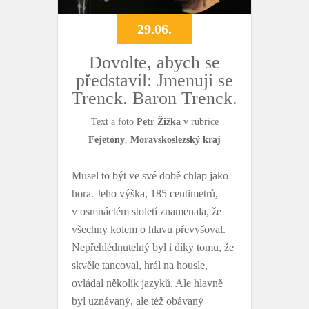
29.06.
Dovolte, abych se
představil: Jmenuji se
Trenck. Baron Trenck.
Text a foto
Petr Žižka
v rubrice
Fejetony
,
Moravskoslezský kraj
Musel to být ve své době chlap jako
hora. Jeho výška, 185 centimetrů,
v osmnáctém století znamenala, že
všechny kolem o hlavu převyšoval.
Nepřehlédnutelný byl i díky tomu, že
skvěle tancoval, hrál na housle,
ovládal několik jazyků. Ale hlavně
byl uznávaný, ale též obávaný