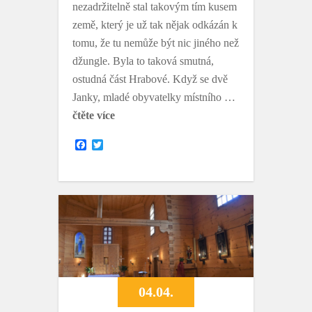
nezadržitelně stal takovým tím kusem
země, který je už tak nějak odkázán k
tomu, že tu nemůže být nic jiného než
džungle. Byla to taková smutná,
ostudná část Hrabové. Když se dvě
Janky, mladé obyvatelky místního …
čtěte více
F
T
a
w
c
i
e
t
b
t
o
e
o
r
k
04.04.