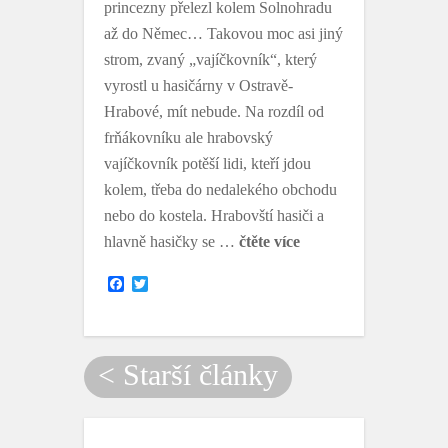
princezny přelezl kolem Solnohradu
až do Němec… Takovou moc asi jiný
strom, zvaný „vajíčkovník“, který
vyrostl u hasičárny v Ostravě-
Hrabové, mít nebude. Na rozdíl od
frňákovníku ale hrabovský
vajíčkovník potěší lidi, kteří jdou
kolem, třeba do nedalekého obchodu
nebo do kostela. Hrabovští hasiči a
hlavně hasičky se …
čtěte více
F
T
a
w
c
i
e
t
b
t
o
e
< Starší články
o
r
k