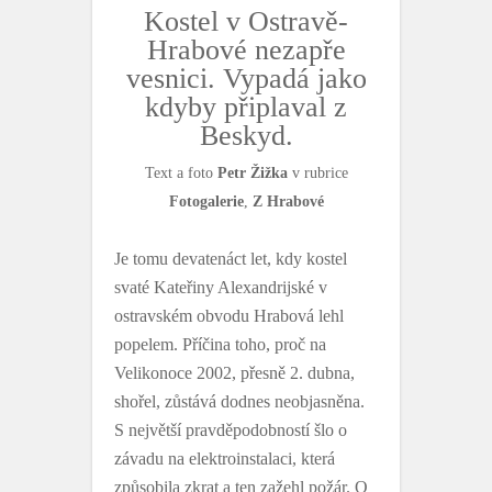
Kostel v Ostravě-
Hrabové nezapře
vesnici. Vypadá jako
kdyby připlaval z
Beskyd.
Text a foto
Petr Žižka
v rubrice
Fotogalerie
,
Z Hrabové
Je tomu devatenáct let, kdy kostel
svaté Kateřiny Alexandrijské v
ostravském obvodu Hrabová lehl
popelem. Příčina toho, proč na
Velikonoce 2002, přesně 2. dubna,
shořel, zůstává dodnes neobjasněna.
S největší pravděpodobností šlo o
závadu na elektroinstalaci, která
způsobila zkrat a ten zažehl požár. O