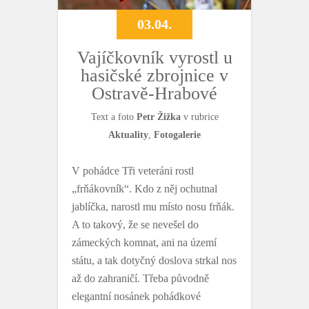
03.04.
Vajíčkovník vyrostl u
hasičské zbrojnice v
Ostravě-Hrabové
Text a foto
Petr Žižka
v rubrice
Aktuality
,
Fotogalerie
V pohádce Tři veteráni rostl
„frňákovník“. Kdo z něj ochutnal
jablíčka, narostl mu místo nosu frňák.
A to takový, že se nevešel do
zámeckých komnat, ani na území
státu, a tak dotyčný doslova strkal nos
až do zahraničí. Třeba původně
elegantní nosánek pohádkové