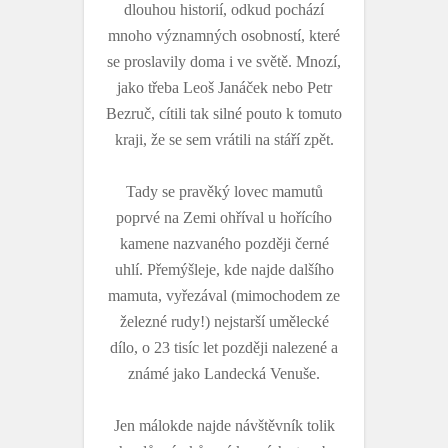
dlouhou historií, odkud pochází
mnoho významných osobností, které
se proslavily doma i ve světě. Mnozí,
jako třeba Leoš Janáček nebo Petr
Bezruč, cítili tak silné pouto k tomuto
kraji, že se sem vrátili na stáří zpět.
Tady se pravěký lovec mamutů
poprvé na Zemi ohříval u hořícího
kamene nazvaného později černé
uhlí. Přemýšleje, kde najde dalšího
mamuta, vyřezával (mimochodem ze
železné rudy!) nejstarší umělecké
dílo, o 23 tisíc let později nalezené a
známé jako Landecká Venuše.
Jen málokde najde návštěvník tolik