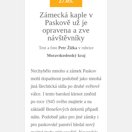
27.05.
Zámecká kaple v
Paskově už je
opravena a zve
návštěvníky
Text a foto
Petr Žižka
v rubrice
Moravskoslezský kraj
Nechybělo mnoho a zámek Paskov
mohl dopadnout podobně jako mnohá
jiná šlechtická sídla po druhé světové
válce. I tento barokní klenot změnil
po roce 1945 svého majitele a na
základě Benešových dekretů připadl
státu. Podobně jako pro jiné zámky i
pro paskovské panství hledal nový