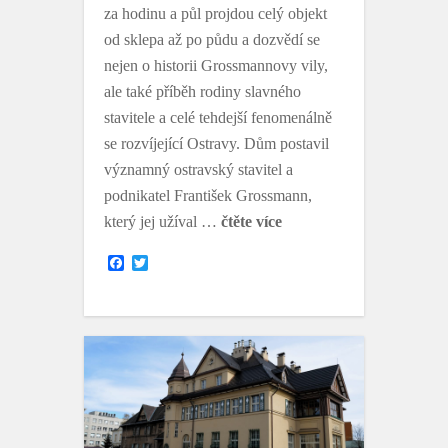
za hodinu a půl projdou celý objekt
od sklepa až po půdu a dozvědí se
nejen o historii Grossmannovy vily,
ale také příběh rodiny slavného
stavitele a celé tehdejší fenomenálně
se rozvíjející Ostravy. Dům postavil
významný ostravský stavitel a
podnikatel František Grossmann,
který jej užíval …
čtěte více
F
T
a
w
c
i
e
t
b
t
o
e
o
r
k