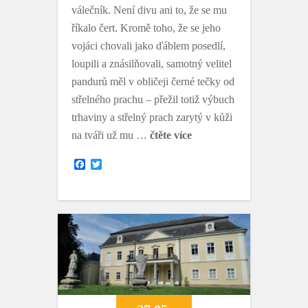
válečník. Není divu ani to, že se mu
říkalo čert. Kromě toho, že se jeho
vojáci chovali jako ďáblem posedlí,
loupili a znásilňovali, samotný velitel
pandurů měl v obličeji černé tečky od
střelného prachu – přežil totiž výbuch
trhaviny a střelný prach zarytý v kůži
na tváři už mu …
čtěte více
F
T
a
w
c
i
e
t
b
t
o
e
o
r
k