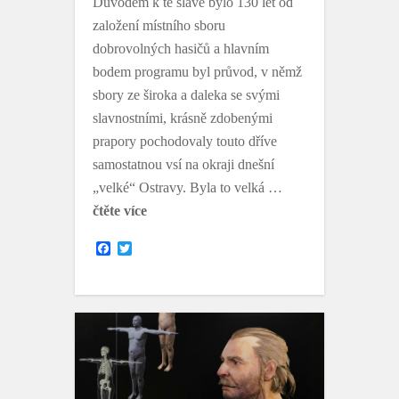
Důvodem k té slávě bylo 130 let od
založení místního sboru
dobrovolných hasičů a hlavním
bodem programu byl průvod, v němž
sbory ze široka a daleka se svými
slavnostními, krásně zdobenými
prapory pochodovaly touto dříve
samostatnou vsí na okraji dnešní
„velké“ Ostravy. Byla to velká …
čtěte více
F
T
a
w
c
i
e
t
b
t
o
e
o
r
k