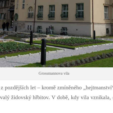
Grossmannova vila
z pozdějších let – kromě zmíněného „hejtmanství“
lý židovský hřbitov. V době, kdy vila vznikala, s