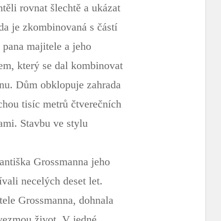
ěli rovnat šlechtě a ukázat
ada je zkombinovaná s částí
 pana majitele a jeho
em, který se dal kombinovat
rénu. Dům obklopuje zahrada
hou tisíc metrů čtverečních
ami. Stavbu ve stylu
Františka Grossmanna jeho
vali necelých deset let.
vitele Grossmanna, dohnala
 vezmou život. V jedné