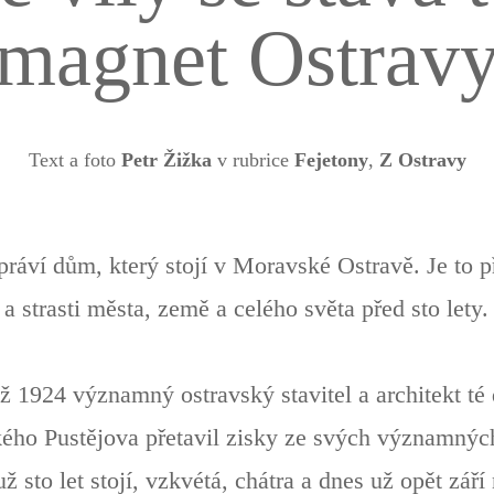
magnet Ostrav
Text a foto
Petr Žižka
v rubrice
Fejetony
,
Z Ostravy
práví dům, který stojí v Moravské Ostravě. Je to p
 a strasti města, země a celého světa před sto lety
až 1924 významný ostravský stavitel a architekt té
ého Pustějova přetavil zisky ze svých významnýc
ž sto let stojí, vzkvétá, chátra a dnes už opět zář