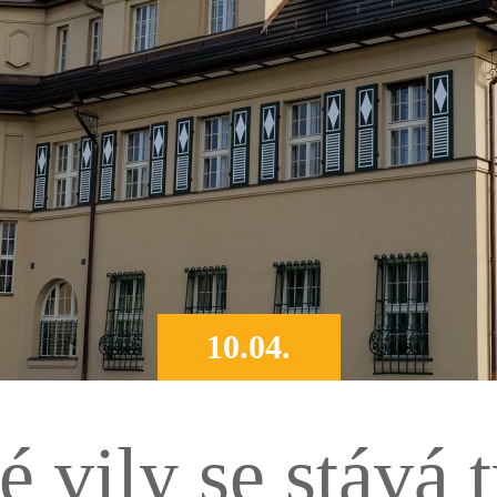
10.04.
é vily se stává t