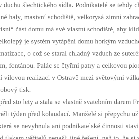
uchu šlechtického sídla. Podnikatelé se tehdy cht
sné haly, masivní schodiště, velkorysá zimní zahr
isní“ část domu má své vlastní schodiště, aby klid
Velkolepý je systém vytápění domu horkým vzduch
matizace, o což se staral chladný vzduch ze sute
, fontánou. Palác se čtyřmi patry a celkovou ploc
ší vilovou realizaci v Ostravě mezi světovými válk
obový tisk.
před sto lety a stala se vlastně svatebním darem 
měli týden před kolaudací. Manželé si přepychu uží
která se nevyhnula ani podnikatelské činnosti sta
 tlakem věřitelů nenašli jiné řešení, než to, že si