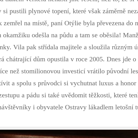
y si pustili plynové topení, které však záměrně neza
k zemřel na místě, paní Otýlie byla převezena do 
m okamžiku odešla na půdu a tam se oběsila! Manže
ky. Vila pak střídala majitele a sloužila různým 
rá chátrající dům opustila v roce 2005. Dnes jde 
ce než stomilionovou investicí vrátilo původní les
vit a spolu s průvodci si vychutnat luxus a honor
estupu a pádu si také uvědomit těžkosti, které ten
 návštěvníky i obyvatele Ostravy lákadlem letošní t