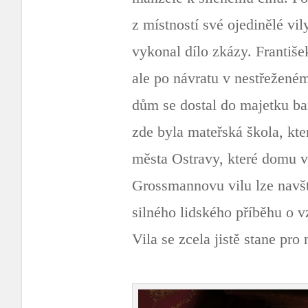
z místností své ojedinělé vil
vykonal dílo zkázy. Františe
ale po návratu v nestřežené
dům se dostal do majetku ban
zde byla mateřská škola, kte
města Ostravy, které domu ví
Grossmannovu vilu lze navští
silného lidského příběhu o vz
Vila se zcela jistě stane pro