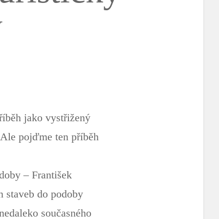
y
říběh jako vystřižený
. Ale pojďme ten příběh
 doby – František
h staveb do podoby
í nedaleko současného