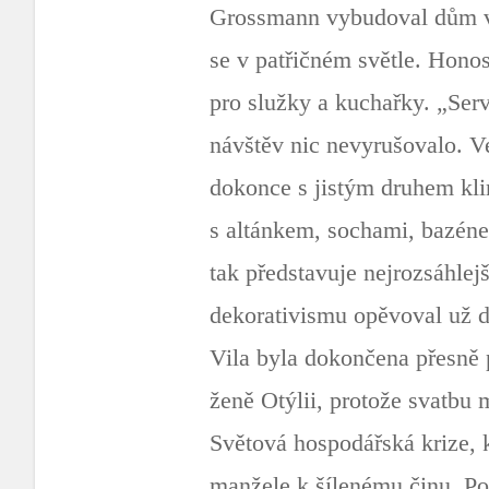
Grossmann vybudoval dům v d
se v patřičném světle. Hono
pro služky a kuchařky. „Serv
návštěv nic nevyrušovalo. 
dokonce s jistým druhem kli
s altánkem, sochami, bazénem
tak představuje nejrozsáhlej
dekorativismu opěvoval už d
Vila byla dokončena přesně 
ženě Otýlii, protože svatbu 
Světová hospodářská krize, 
manžele k šílenému činu. Pod