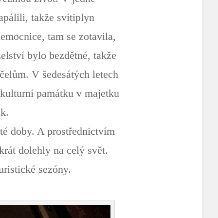
pálili, takže svítiplyn
nemocnice, tam se zotavila,
lství bylo bezdětné, takže
účelům. V šedesátých letech
o kulturní památku v majetku
k.
 té doby. A prostřednictvím
krát dolehly na celý svět.
uristické sezóny.