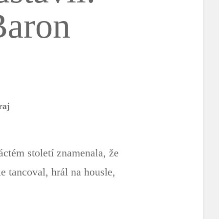
Baron
raj
áctém století znamenala, že
 tancoval, hrál na housle,