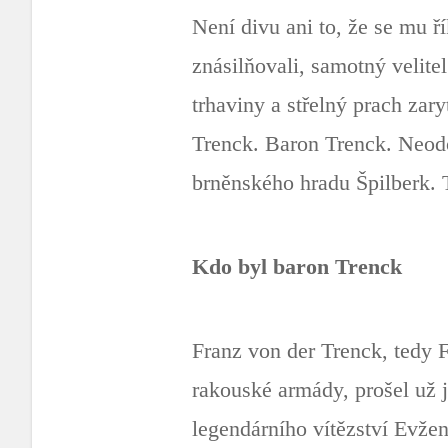
Není divu ani to, že se mu ř
znásilňovali, samotný velite
trhaviny a střelný prach zary
Trenck. Baron Trenck. Neodo
brněnského hradu Špilberk. 
Kdo byl baron Trenck
Franz von der Trenck, tedy F
rakouské armády, prošel už j
legendárního vítězství Evže