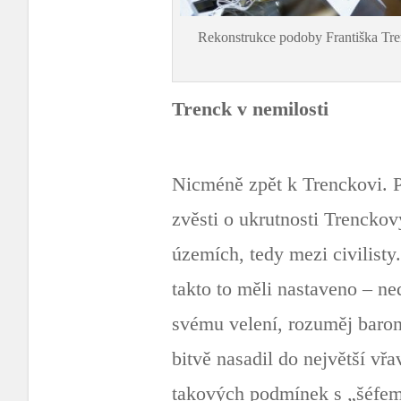
Rekonstrukce podoby Františka Trenc
Trenck v nemilosti
Nicméně zpět k Trenckovi. P
zvěsti o ukrutnosti Trenckov
územích, tedy mezi civilisty.
takto to měli nastaveno – ned
svému velení, rozuměj baronu
bitvě nasadil do největší vř
takových podmínek s „šéfem