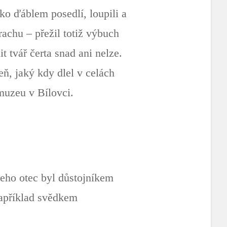
ako ďáblem posedlí, loupili a
rachu – přežil totiž výbuch
it tvář čerta snad ani nelze.
ň, jaký kdy dlel v celách
muzeu v Bílovci.
jeho otec byl důstojníkem
například svědkem