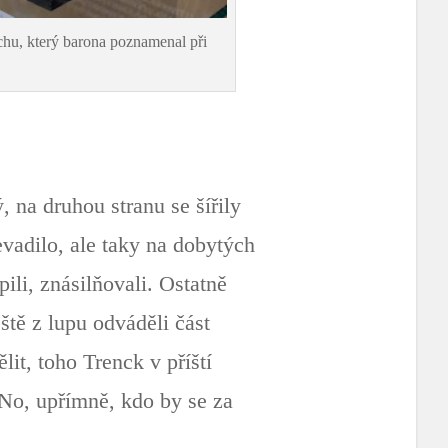
achu, který barona poznamenal při
 na druhou stranu se šířily
evadilo, ale taky na dobytých
pili, znásilňovali. Ostatně
eště z lupu odváděli část
it, toho Trenck v příští
 No, upřímně, kdo by se za