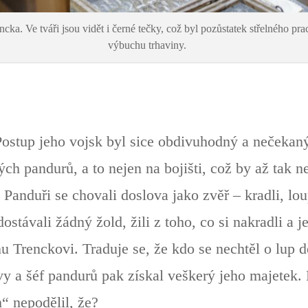
ka. Ve tváři jsou vidět i černé tečky, což byl pozůstatek střelného pr
výbuchu trhaviny.
ostup jeho vojsk byl sice obdivuhodný a nečekaný,
ých pandurů, a to nejen na bojišti, což by až tak n
 Panduři se chovali doslova jako zvěř – kradli, lou
ostávali žádný žold, žili z toho, co si nakradli a j
 Trenckovi. Traduje se, že kdo se nechtěl o lup děl
avy a šéf pandurů pak získal veškerý jeho majetek.
“ nepodělil, že?