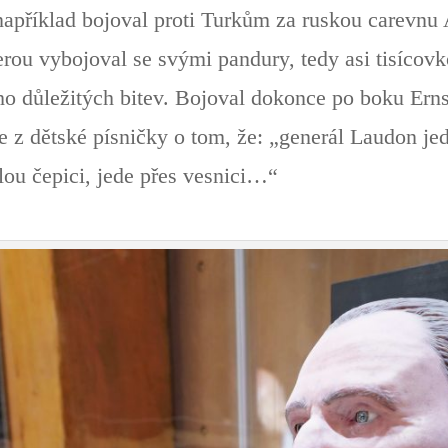
příklad bojoval proti Turkům za ruskou carevnu 
erou vybojoval se svými pandury, tedy asi tisícov
ho důležitých bitev. Bojoval dokonce po boku Ern
z dětské písničky o tom, že: „generál Laudon jede
lou čepici, jede přes vesnici…“