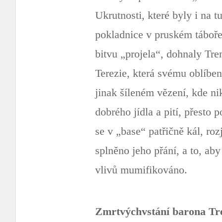
Ukrutnosti, které byly i na 
pokladnice v pruském táboře
bitvu „projela“, dohnaly Tre
Terezie, která svému oblíben
jinak šíleném vězení, kde n
dobrého jídla a pití, přesto
se v „base“ patřičně kál, r
splněno jeho přání, a to, ab
vlivů mumifikováno.
Zmrtvýchvstání barona Tr