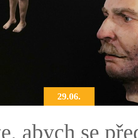
29.06.
e, abych se před