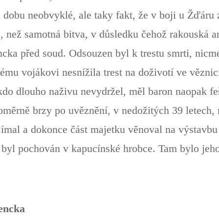
tu dobu neobvyklé, ale taky fakt, že v boji u Žďáru
, než samotná bitva, v důsledku čehož rakouská 
ncka před soud. Odsouzen byl k trestu smrti, nicm
ému vojákovi nesnížila trest na doživotí ve vězni
ikdo dlouho naživu nevydržel, měl baron naopak fe
 poměrně brzy po uvěznění, v nedožitých 39 letech,
ozjímal a dokonce část majetku věnoval na výstavb
y byl pochován v kapucínské hrobce. Tam bylo jeho
encka