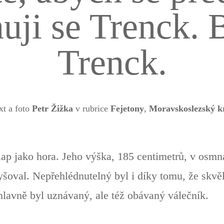
uji se Trenck. 
Trenck.
xt a foto
Petr Žižka
v rubrice
Fejetony
,
Moravskoslezský k
lap jako hora. Jeho výška, 185 centimetrů, v osmn
oval. Nepřehlédnutelný byl i díky tomu, že skvěle
hlavně byl uznávaný, ale též obávaný válečník.