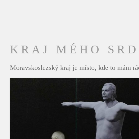
KRAJ MÉHO SR
Moravskoslezský kraj je místo, kde to mám rád