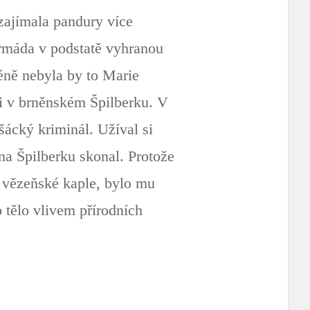
 zajímala pandury více
armáda v podstatě vyhranou
éně nebyla by to Marie
ci v brněnském Špilberku. V
šácký kriminál. Užíval si
 na Špilberku skonal. Protože
u vězeňské kaple, bylo mu
 tělo vlivem přírodních