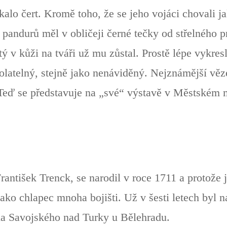
íkalo čert. Kromě toho, že se jeho vojáci chovali j
l pandurů měl v obličeji černé tečky od střelného p
tý v kůži na tváři už mu zůstal. Prostě lépe vykresl
latelný, stejně jako nenáviděný. Nejznámější věze
Teď se představuje na „své“ výstavě v Městském 
rantišek Trenck, se narodil v roce 1711 a protože 
ako chlapec mnoha bojišti. Už v šesti letech byl 
na Savojského nad Turky u Bělehradu.