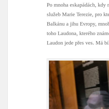
Po mnoha eskapádách, kdy na
služeb Marie Terezie, pro kt
Balkánu a jihu Evropy, mno
toho Laudona, kterého známe 
Laudon jede přes ves. Má bí