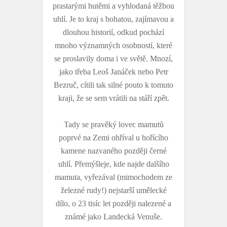
prastarými hutěmi a vyhlodaná těžbou
uhlí. Je to kraj s bohatou, zajímavou a
dlouhou historií, odkud pochází
mnoho významných osobností, které
se proslavily doma i ve světě. Mnozí,
jako třeba Leoš Janáček nebo Petr
Bezruč, cítili tak silné pouto k tomuto
kraji, že se sem vrátili na stáří zpět.
Tady se pravěký lovec mamutů
poprvé na Zemi ohříval u hořícího
kamene nazvaného později černé
uhlí. Přemýšleje, kde najde dalšího
mamuta, vyřezával (mimochodem ze
železné rudy!) nejstarší umělecké
dílo, o 23 tisíc let později nalezené a
známé jako Landecká Venuše.