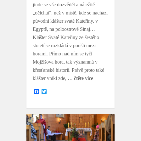
jinde se vše dozvědět a náležitě
„očichat“, než v místě, kde se nachází
původní klášter svaté Kateřiny, v
Egyptě, na poloostrově Sinaj…
Klášter Svaté Kateřiny ze šestého
století se rozkládá v poušti mezi
horami. Přímo nad ním se tyčí
Mojžíšova hora, tak významná v
křesťanské historii. Právě proto také
klášter vnikl zde, …
čtěte více
F
T
a
w
c
i
e
t
b
t
o
e
o
r
k