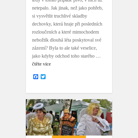
netepalo. Jak jinak, než jako pohřeb,
si vysvětlit truchlivé skladby
dechovky, která hraje při posledních
rozloučeních a které mimochodem
nebožtík dlouhá léta poskytoval své
zázemí? Byla to ale také veselice,
jako kdyby odchod toho starého …
čtěte více
F
T
a
w
c
i
e
t
b
t
o
e
o
r
k