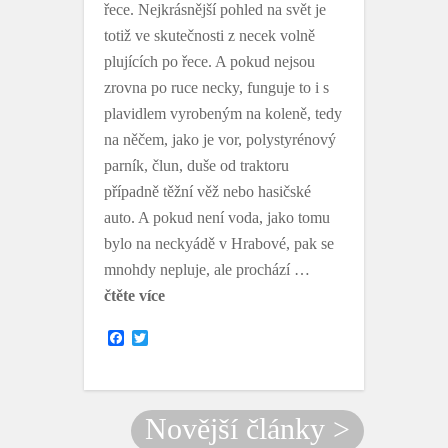
řece. Nejkrásnější pohled na svět je
totiž ve skutečnosti z necek volně
plujících po řece. A pokud nejsou
zrovna po ruce necky, funguje to i s
plavidlem vyrobeným na koleně, tedy
na něčem, jako je vor, polystyrénový
parník, člun, duše od traktoru
případně těžní věž nebo hasičské
auto. A pokud není voda, jako tomu
bylo na neckyádě v Hrabové, pak se
mnohdy nepluje, ale prochází …
čtěte více
F
T
a
w
c
i
e
t
b
t
o
e
Novější články >
o
r