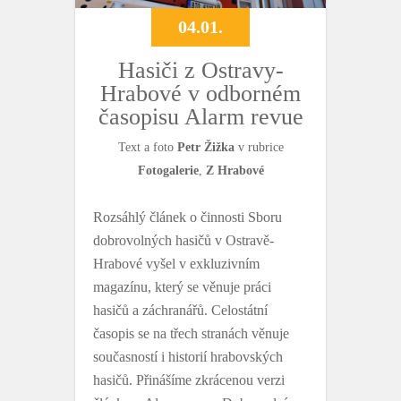
04.01.
Hasiči z Ostravy-
Hrabové v odborném
časopisu Alarm revue
Text a foto
Petr Žižka
v rubrice
Fotogalerie
,
Z Hrabové
Rozsáhlý článek o činnosti Sboru
dobrovolných hasičů v Ostravě-
Hrabové vyšel v exkluzivním
magazínu, který se věnuje práci
hasičů a záchranářů. Celostátní
časopis se na třech stranách věnuje
současností i historií hrabovských
hasičů. Přinášíme zkrácenou verzi