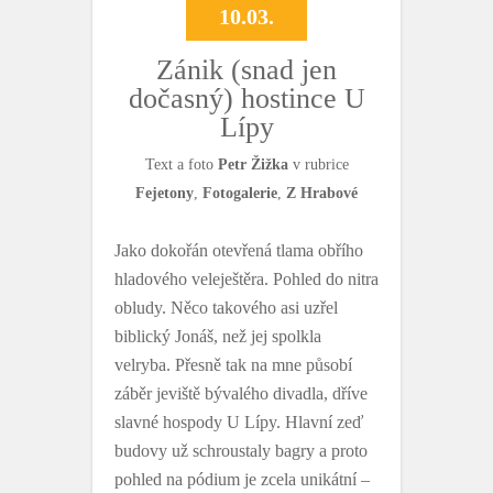
10.03.
Zánik (snad jen
dočasný) hostince U
Lípy
Text a foto
Petr Žižka
v rubrice
Fejetony
,
Fotogalerie
,
Z Hrabové
Jako dokořán otevřená tlama obřího
hladového veleještěra. Pohled do nitra
obludy. Něco takového asi uzřel
biblický Jonáš, než jej spolkla
velryba. Přesně tak na mne působí
záběr jeviště bývalého divadla, dříve
slavné hospody U Lípy. Hlavní zeď
budovy už schroustaly bagry a proto
pohled na pódium je zcela unikátní –