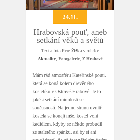
24.11.
Hrabovská pouť, aneb
setkání věků a světů
Text a foto
Petr Žižka
v rubrice
Aktuality
,
Fotogalerie
,
Z Hrabové
Mám rád atmosféru Kateřinské pouti,
která se koná kolem dřevěného
kostelíku v Ostravě-Hrabové. Je to
jakési setkání minulosti se
současností. Na jednu stranu uvnitř
kostela se konají mše, kostel voní
kadidlem, kdyby se někdo probudil
ze staletého spánku, asi by si ani