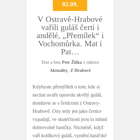
02.09.
V Ostravě-Hrabové
vařili guláš čerti i
andělé, „Přemílek“ i
Vochomůrka. Mat i
Pat…
Text a foto
Petr Žižka
v rubrice
Aktuality
,
Z Hrabové
Kdybyste přemýšleli o tom, kde si
nechat uvařit opravdu skvělý guláš,
domluvte se s čerticemi z Ostravy-
Hrabové. Ony tedy jen jako čertice
vypadají, ve skutečnosti jsou to místní
dobrovolné hasičky. Nicméně, když
vaří kotlíkový guláš, vymění hasičské