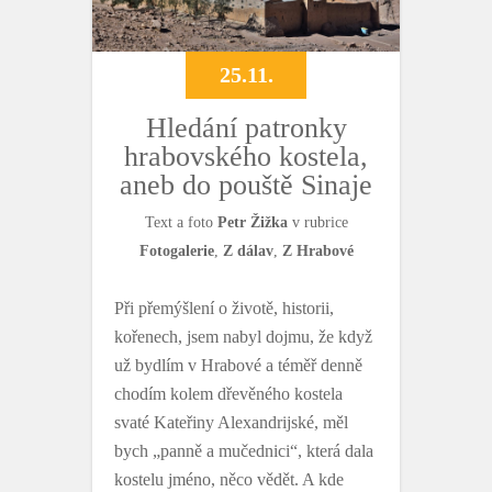
25.11.
Hledání patronky
hrabovského kostela,
aneb do pouště Sinaje
Text a foto
Petr Žižka
v rubrice
Fotogalerie
,
Z dálav
,
Z Hrabové
Při přemýšlení o životě, historii,
kořenech, jsem nabyl dojmu, že když
už bydlím v Hrabové a téměř denně
chodím kolem dřevěného kostela
svaté Kateřiny Alexandrijské, měl
bych „panně a mučednici“, která dala
kostelu jméno, něco vědět. A kde