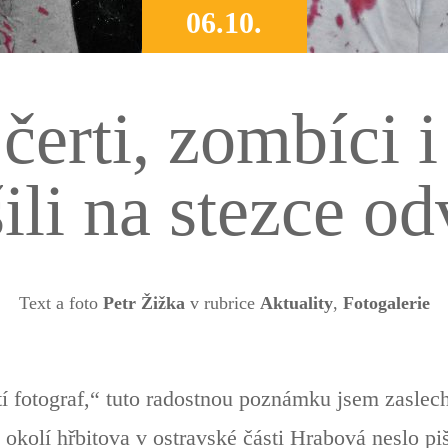
06.10.
 čerti, zombíci i
šili na stezce o
Text a foto
Petr Žižka
v rubrice
Aktuality
,
Fotogalerie
ěstí fotograf,“ tuto radostnou poznámku jsem zasle
 okolí hřbitova v ostravské části Hrabová neslo pi