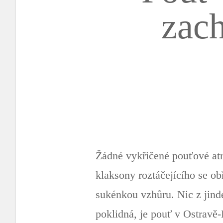
zach
Žádné vykřičené pouťové atra
klaksony roztáčejícího se ob
sukénkou vzhůru. Nic z jind
poklidná, je pouť v Ostravě-