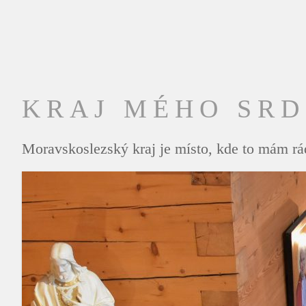
KRAJ MÉHO SR
Moravskoslezský kraj je místo, kde to mám rád