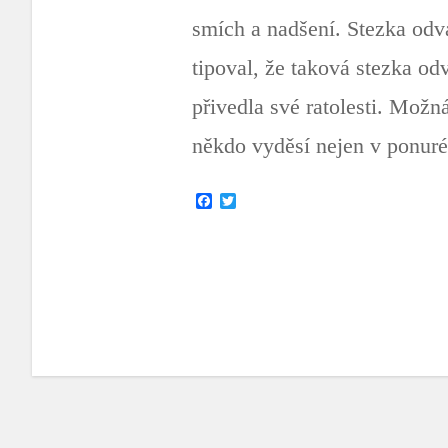
smích a nadšení. Stezka odva
tipoval, že taková stezka od
přivedla své ratolesti. Možná
někdo vyděsí nejen v ponu
F
T
a
w
c
i
e
t
b
t
o
e
o
r
k