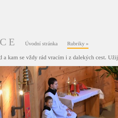
DCE
Úvodní stránka
Rubriky
»
 a kam se vždy rád vracím i z dalekých cest. Užij