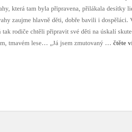
hy, která tam byla připravena, přilákala desítky li
vahy zaujme hlavně děti, dobře bavili i dospěláci.
 tak rodiče chtěli připravit své děti na úskalí sku
rém, tmavém lese… „Já jsem zmutovaný …
čtěte v