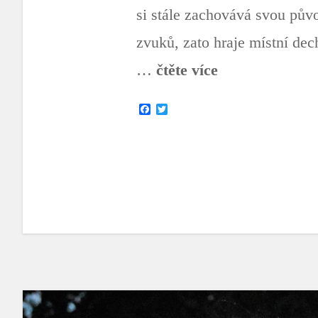
si stále zachovává svou pův
zvuků, zato hraje místní de
…
čtěte více
F
T
a
w
c
i
e
t
b
t
o
e
o
r
k