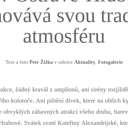
ovává svou tra
atmosféru
Text a foto
Petr Žižka
v rubrice
Aktuality
,
Fotogalerie
kce, žádný kravál z amplionů, ani sirény rozjíždě
řího kolotoče. Ani pištění dívek, které na obřích k
e obvyklých zábavných atrakcí všeho druhu, barev
Hrabové. Svátek svaté Kateřiny Alexandrijské, kter