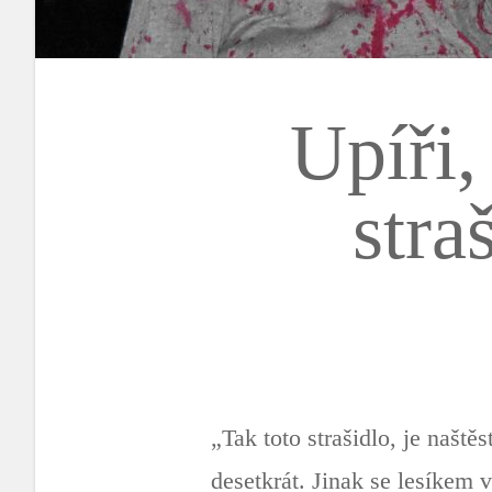
Upíři,
stra
„Tak toto strašidlo, je našt
desetkrát. Jinak se lesíkem v