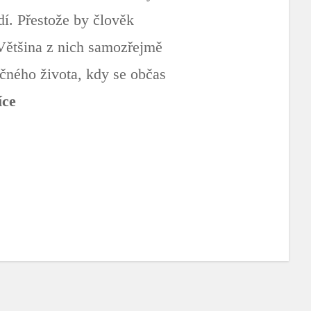
dí. Přestože by člověk
 Většina z nich samozřejmě
tečného života, kdy se občas
íce