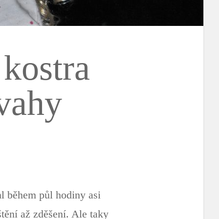
 kostra
dvahy
chl během půl hodiny asi
štění až zděšení. Ale taky