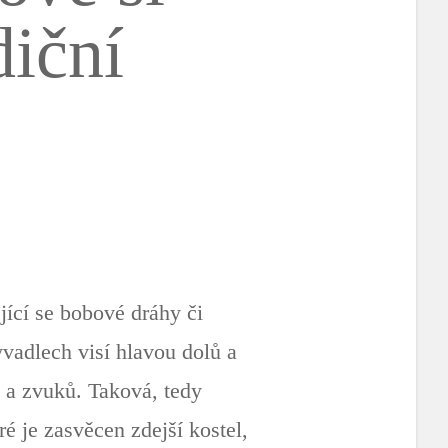
diční
jící se bobové dráhy či
yvadlech visí hlavou dolů a
 a zvuků. Taková, tedy
é je zasvěcen zdejší kostel,