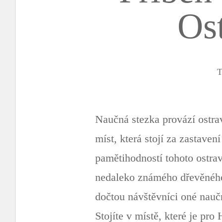
Os
T
Naučná stezka provází ostr
míst, která stojí za zastave
pamětihodností tohoto ostrav
nedaleko známého dřevěného 
dočtou návštěvníci oné nauč
Stojíte v místě, které je p