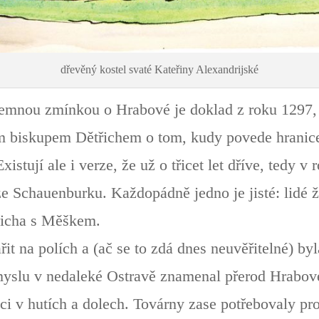
dřevěný kostel svaté Kateřiny Alexandrijské
emnou zmínkou o Hrabové je doklad z roku 1297, 
biskupem Dětřichem o tom, kudy povede hranice j
stují ale i verze, že už o třicet let dříve, tedy 
e Schauenburku. Každopádně jedno je jisté: lidé ž
řicha s Měškem.
řit na polích a (ač se to zdá dnes neuvěřitelné) b
myslu v nedaleké Ostravě znamenal přerod Hrabové
áci v hutích a dolech. Továrny zase potřebovaly p