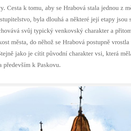
. Cesta k tomu, aby se Hrabová stala jednou z mě
stupitelstvo, byla dlouhá a některé její etapy jsou
chovává svůj typický venkovský charakter a přitom 
kost města, do něhož se Hrabová postupně vrostla
tejně jako je cítit původní charakter vsi, která mě
a především k Paskovu.