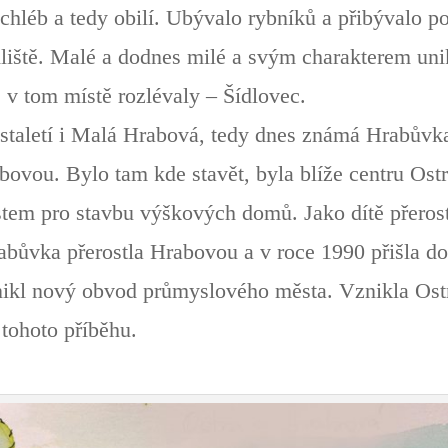
 chléb a tedy obilí. Ubývalo rybníků a přibývalo po
liště. Malé a dodnes milé a svým charakterem unik
 v tom místě rozlévaly – Šídlovec.
 staletí i Malá Hrabová, tedy dnes známá Hrabůvk
bovou. Bylo tam kde stavět, byla blíže centru Ostr
stem pro stavbu výškových domů. Jako dítě přerost
abůvka přerostla Hrabovou a v roce 1990 přišla d
znikl nový obvod průmyslového města. Vznikla Os
tohoto příběhu.