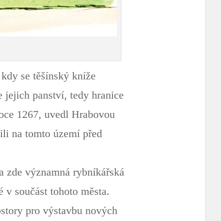
kdy se těšínský kníže
ejich panství, tedy hranice
v roce 1267, uvedl Hrabovou
ili na tomto území před
yla zde významná rybníkářská
 v součást tohoto města.
rostory pro výstavbu nových