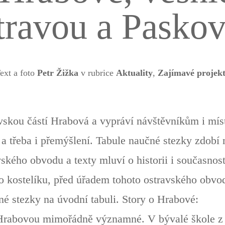
travou a Pasko
ext a foto
Petr Žižka
v rubrice
Aktuality
,
Zajímavé projek
avskou částí Hrabová a vypráví návštěvníkům i m
ní a třeba i přemýšlení. Tabule naučné stezky zdob
ského obvodu a texty mluví o historii i současnos
kostelíku, před úřadem tohoto ostravského obvodu
né stezky na úvodní tabuli. Story o Hrabové:
ro Hrabovou mimořádně významné. V bývalé škole z 