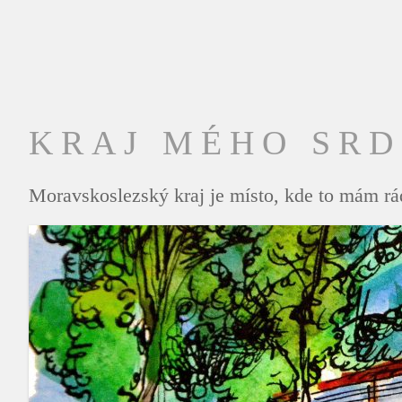
KRAJ MÉHO SR
Moravskoslezský kraj je místo, kde to mám rád