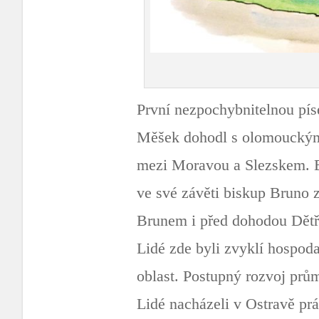
První nezpochybnitelnou pís
Měšek dohodl s olomouckým 
mezi Moravou a Slezskem. Exi
ve své závěti biskup Bruno z
Brunem i před dohodou Dět
Lidé zde byli zvyklí hospoda
oblast. Postupný rozvoj prů
Lidé nacházeli v Ostravě pr