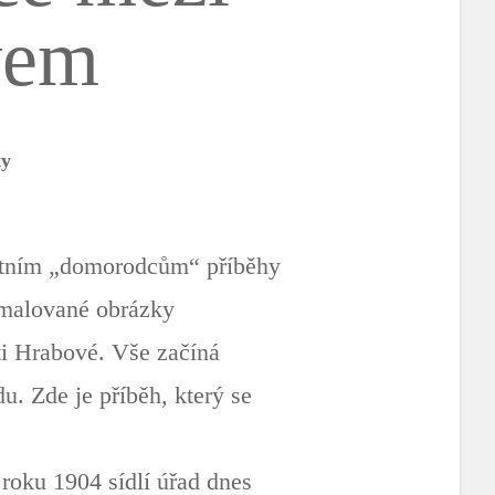
vem
ty
ístním „domorodcům“ příběhy
í malované obrázky
ti Hrabové. Vše začíná
. Zde je příběh, který se
roku 1904 sídlí úřad dnes