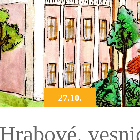
27.10.
 Hrabové, vesni