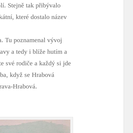
lí. Stejně tak přibývalo
átní, které dostalo název
a. Tu poznamenal vývoj
avy a tedy i blíže hutím a
e své rodiče a každý si jde
oba, když se Hrabová
trava-Hrabová.