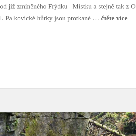
od již zmíněného Frýdku –Místku a stejně tak z Os
. Palkovické hůrky jsou protkané …
čtěte více