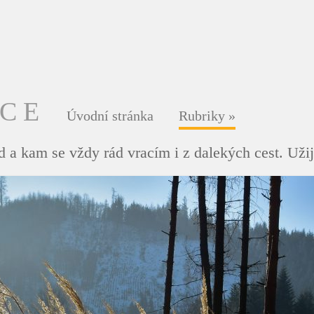
DCE
Úvodní stránka
Rubriky
»
 a kam se vždy rád vracím i z dalekých cest. Užij