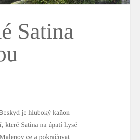
é Satina
ou
 Beskyd je hluboký kaňon
, které Satina na úpatí Lysé
e Malenovice a pokračovat