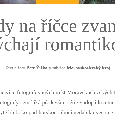
y na říčce zvan
ýchají romantik
Text a foto
Petr Žižka
v rubrice
Moravskoslezský kraj
 nejvíce fotografovaných míst Moravskoslezských
otografy sem láká především série vodopádů a tůní
kryté hluboko pod horskou silnicí nedaleko vesnic