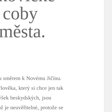
u coby
města.
tku směrem k Novému Jičínu.
lověka, který si chce jen tak
ýšek beskydských, jsou
 je neuvěřitelné, protože se