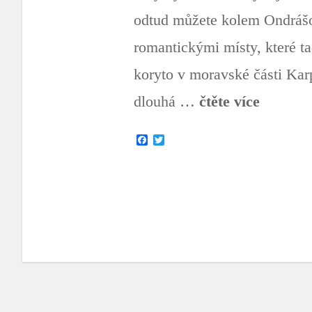
odtud můžete kolem Ondrášov
romantickými místy, které ta
koryto v moravské části Karp
dlouhá …
čtěte více
F
T
a
w
c
i
e
t
b
t
o
e
o
r
k