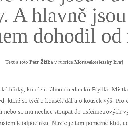
. A hlavně jso
em dohodil od 
Text a foto
Petr Žižka
v rubrice
Moravskoslezský kraj
ické hůrky, které se táhnou nedaleko Frýdku-Mís
d, které se tyčí o kousek dál a o kousek výš. Pro č
h nebo se mu nechce stoupat do tisícimetrových v
ístem k odpočinku. Navíc je tam poměrně klid, což