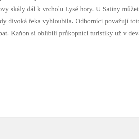
y skály dál k vrcholu Lysé hory. U Satiny můžet
dy divoká řeka vyhloubila. Odborníci považují toto
at. Kaňon si oblíbili průkopníci turistiky už v dev