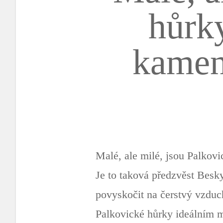
hůrky
kamen
Malé, ale milé, jsou Palkov
Je to taková předzvěst Besky
povyskočit na čerstvý vzduc
Palkovické hůrky ideálním m