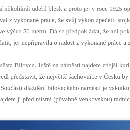
ní několikrát udeřil blesk a proto jej v roce 1925
val z vykonané práce, že svůj výkon zpečetil stojko
 ve výšce 50 metrů. Dá se předpokládat, že ani pok
latit, jej nepřipravila o radost z vykonané práce a z
sta Bílovce. Ještě na náměstí najdete zdejší kuri
dl představit, že největší šachovnice v Česku by
 Součástí dláždění bíloveckého náměstí je vskutku
najdete ji před místní (půvabně venkovskou) radni