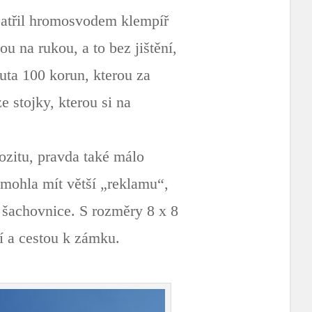
 opatřil hromosvodem klempíř
u na rukou, a to bez jištění,
uta 100 korun, kterou za
e stojky, kterou si na
ozitu, pravda také málo
 mohla mít větší „reklamu“,
 šachovnice. S rozměry 8 x 8
cí a cestou k zámku.