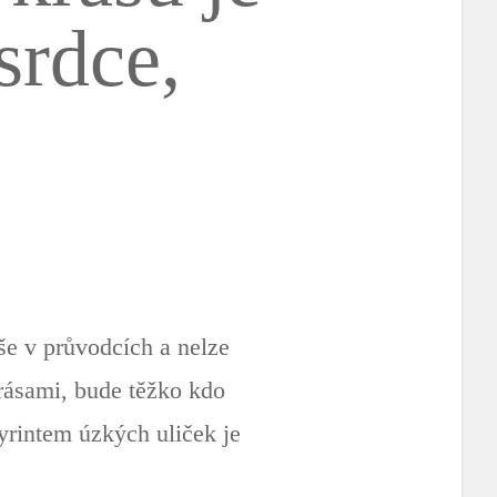
srdce,
íše v průvodcích a nelze
krásami, bude těžko kdo
rintem úzkých uliček je