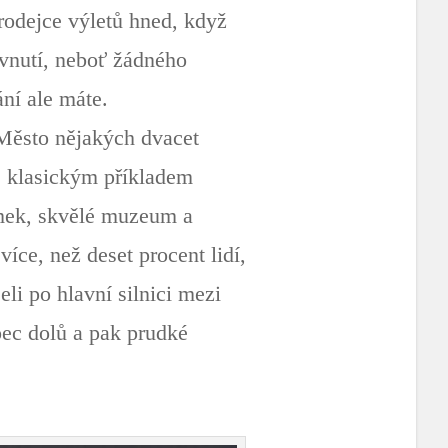
prodejce výletů hned, když
evnutí, neboť žádného
ání ale máte.
 Město nějakých dvacet
je klasickým příkladem
ámek, skvělé muzeum a
íce, než deset procent lidí,
li po hlavní silnici mezi
pec dolů a pak prudké