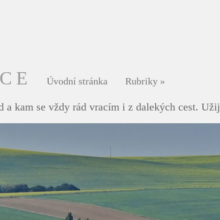
DCE
Úvodní stránka
Rubriky
»
 a kam se vždy rád vracím i z dalekých cest. Užij