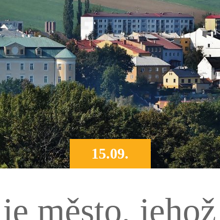
15.09.
je město, jehož