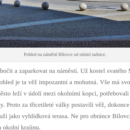
Pohled na náměstí Bílovce od místní radnice.
odbočit a zaparkovat na náměstí. Už kostel svatéh
pohled je ta věž impozantní a mohutná. Vše má svo
město leží v údolí mezi okolními kopci, potřeboval
. Proto za třicetileté války postavili věž, dokonce
ží jako vyhlídková terasa. Ne pro obránce Bílovce, 
 okolní krajinu.