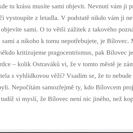
kde tu krásu musíte sami objevit. Nevnutí vám ji 
či vystoupíte z letadla. V podstatě nikdo vám ji n
 objevíte sami. O to větší zážitek z takového pozn
 sami a nikoho k tomu nepotřebujete, je Bílovec.
i někdo kritizujeme pragocentrismus, pak Bílovec 
rdce – kolik Ostraváků ví, že v tomto městě je z
tela s vyhlídkovou věží? Vsadím se, že to nebude v
byli. Nepočítám samozřejmě ty, kdo Bílovcem proje
udíž si myslí, že Bílovec není nic jiného, než ko