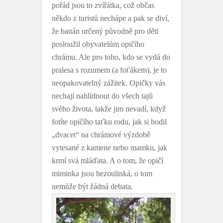
pořád jsou to zvířátka, což občas
někdo z turistů nechápe a pak se diví,
že banán určený původně pro děti
posloužil obyvatelům opičího
chrámu. Ale pro toho, kdo se vydá do
pralesa s rozumem (a foťákem), je to
neopakovatelný zážitek. Opičky vás
nechají nahlídnout do všech tajů
svého života, takže jim nevadí, když
fotíte opičího taťku rodu, jak si hodil
„dvacet“ na chrámové výzdobě
vytesané z kamene nebo mamku, jak
krmí svá mláďata. A o tom, že opičí
miminka jsou hezoulinká, o tom
nemůže být žádná debata.