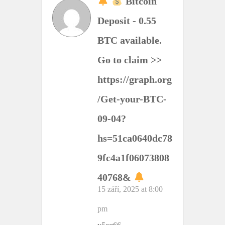
Bitcoin
Deposit - 0.55
BTC available.
Go to claim >>
https://graph.org
/Get-your-BTC-
09-04?
hs=51ca0640dc78
9fc4a1f06073808
40768&
15 září, 2025 at 8:00
pm