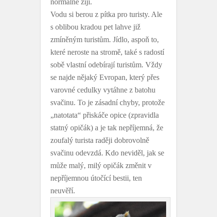
normálně žijí.
Vodu si berou z pítka pro turisty. Ale
s oblibou kradou pet lahve již
zmíněným turistům. Jídlo, aspoň to,
které neroste na stromě, také s radostí
sobě vlastní odebírají turistům. Vždy
se najde nějaký Evropan, který přes
varovné cedulky vytáhne z batohu
svačinu. To je zásadní chyby, protože
„natotata“ přiskáče opice (zpravidla
statný opičák) a je tak nepříjemná, že
zoufalý turista raději dobrovolně
svačinu odevzdá. Kdo neviděl, jak se
může malý, milý opičák změnit v
nepříjemnou útočící bestii, ten
neuvěří.