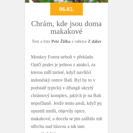
06.02.
Chrám, kde jsou doma
makakové
Text a foto
Petr Žižka
v rubrice
Z dálav
Monkey Forest neboli v překladu
Opičí prales je jednou z atrakcí, za
kterou míří turisté, když navštíví
indonéský ostrov Bali. Byl by to v
podstatě typický v džungli ukrytý
chrámový komplex, jakých je na Bali
nepočítaně. Jenže tento areál, když jej
opustili mniši, objevily opice,
makakové, a docela se jim zalíbilo mít
střechu nad hlavou a tak tam