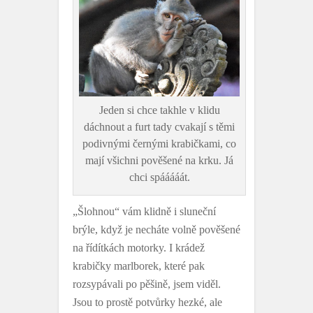
Jeden si chce takhle v klidu
dáchnout a furt tady cvakají s těmi
podivnými černými krabičkami, co
mají všichni pověšené na krku. Já
chci spááááát.
„Šlohnou“ vám klidně i sluneční
brýle, když je necháte volně pověšené
na řídítkách motorky. I krádež
krabičky marlborek, které pak
rozsypávali po pěšině, jsem viděl.
Jsou to prostě potvůrky hezké, ale