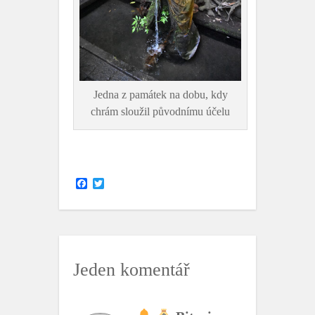
Jedna z památek na dobu, kdy
chrám sloužil původnímu účelu
F
T
a
w
c
i
e
t
b
t
o
e
o
r
k
Jeden komentář