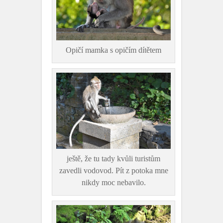
Opičí mamka s opičím dítětem
ještě, že tu tady kvůli turistům
zavedli vodovod. Pít z potoka mne
nikdy moc nebavilo.