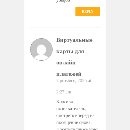
y5eq66
REPLY
Виртуальные
карты для
онлайн-
платежей
7 prosince, 2025 at
2:27 am
Красиво
познавательно,
смотреть вперед на
посещение снова.
Посетите также мою