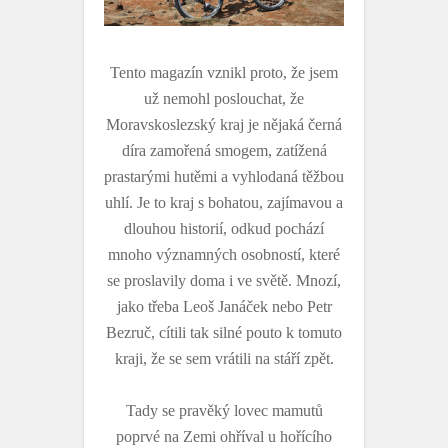
Tento magazín vznikl proto, že jsem
už nemohl poslouchat, že
Moravskoslezský kraj je nějaká černá
díra zamořená smogem, zatížená
prastarými hutěmi a vyhlodaná těžbou
uhlí. Je to kraj s bohatou, zajímavou a
dlouhou historií, odkud pochází
mnoho významných osobností, které
se proslavily doma i ve světě. Mnozí,
jako třeba Leoš Janáček nebo Petr
Bezruč, cítili tak silné pouto k tomuto
kraji, že se sem vrátili na stáří zpět.
Tady se pravěký lovec mamutů
poprvé na Zemi ohříval u hořícího