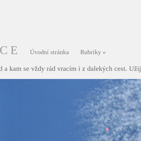
DCE
Úvodní stránka
Rubriky
»
 a kam se vždy rád vracím i z dalekých cest. Užij