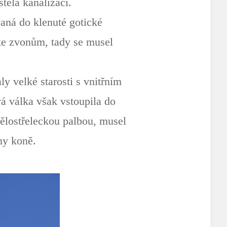
tela kanalizací.
vaná do klenuté gotické
ke zvonům, tady se musel
y velké starosti s vnitřním
á válka však vstoupila do
dělostřeleckou palbou, musel
ny koně.