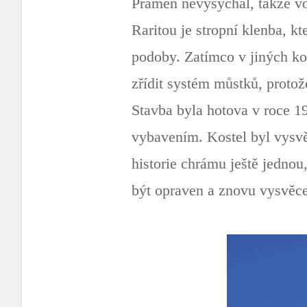
Pramen nevysychal, takže vo
Raritou je stropní klenba, k
podoby. Zatímco v jiných ko
zřídit systém můstků, protož
Stavba byla hotova v roce 19
vybavením. Kostel byl vysvě
historie chrámu ještě jednou
být opraven a znovu vysvěce