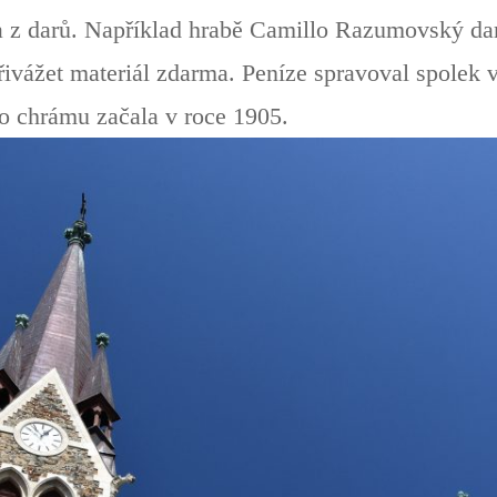
a z darů. Například hrabě Camillo Razumovský da
přivážet materiál zdarma. Peníze spravoval spolek 
ho chrámu začala v roce 1905.