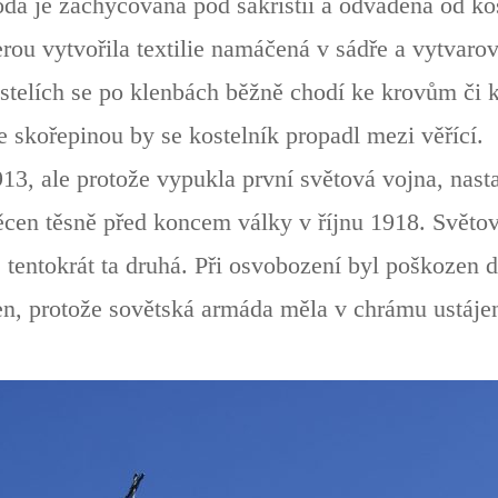
da je zachycována pod sakristií a odváděna od kos
terou vytvořila textilie namáčená v sádře a vytvaro
stelích se po klenbách běžně chodí ke krovům či 
e skořepinou by se kostelník propadl mezi věřící.
13, ale protože vypukla první světová vojna, nastal
cen těsně před koncem války v říjnu 1918. Světov
, tentokrát ta druhá. Při osvobození byl poškozen 
n, protože sovětská armáda měla v chrámu ustáje