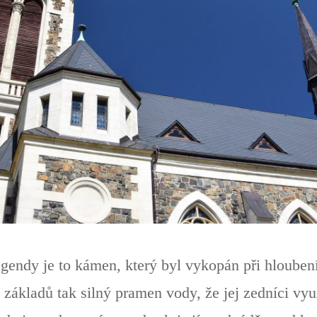
gendy je to kámen, který byl vykopán při hloubení
í základů tak silný pramen vody, že jej zedníci vyu