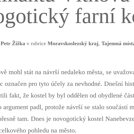
gotický farní k
o
Petr Žižka
v rubrice
Moravskoslezský kraj
,
Tajemná místa
ově mohl stát na návrší nedaleko města, se uvažov
ec označen pro tyto účely za nevhodné. Dnešní his
ili fakt, že kostel by byl oddělen od obydlené čás
to argument padl, protože návrší se stalo součástí 
o přesně tam. Dnes je novogotický kostel Nanebev
celkového pohledu na město.