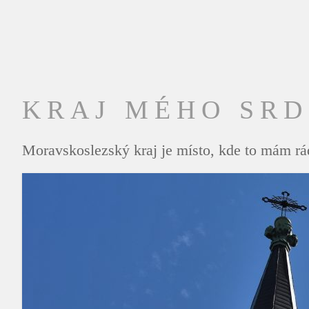
KRAJ MÉHO SR
Moravskoslezský kraj je místo, kde to mám rád