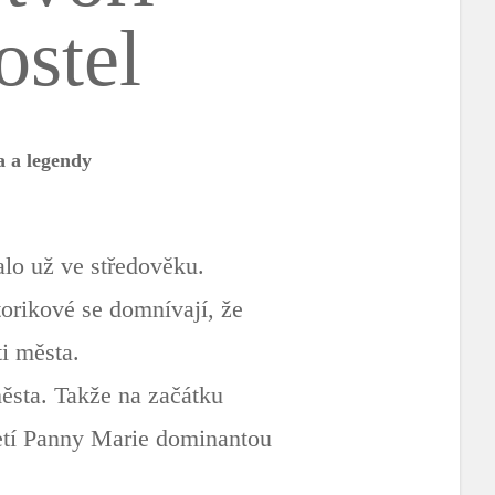
ostel
 a legendy
alo už ve středověku.
torikové se domnívají, že
ti města.
města. Takže na začátku
zetí Panny Marie dominantou