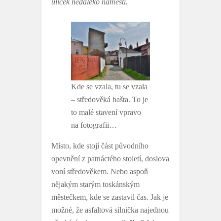
uliček nedaleko náměstí.
Kde se vzala, tu se vzala
– středověká bašta. To je
to malé stavení vpravo
na fotografii…
Místo, kde stojí část původního
opevnění z patnáctého století, doslova
voní středověkem. Nebo aspoň
nějakým starým toskánským
městečkem, kde se zastavil čas. Jak je
možné, že asfaltová silnička najednou