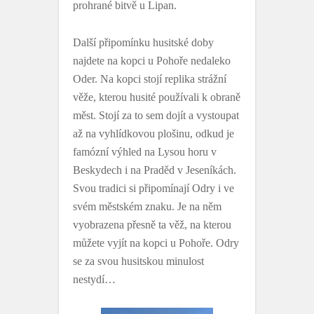
prohrané bitvě u Lipan.
Další připomínku husitské doby
najdete na kopci u Pohoře nedaleko
Oder. Na kopci stojí replika strážní
věže, kterou husité používali k obraně
měst. Stojí za to sem dojít a vystoupat
až na vyhlídkovou plošinu, odkud je
famózní výhled na Lysou horu v
Beskydech i na Praděd v Jeseníkách.
Svou tradici si připomínají Odry i ve
svém městském znaku. Je na něm
vyobrazena přesně ta věž, na kterou
můžete vyjít na kopci u Pohoře. Odry
se za svou husitskou minulost
nestydí…