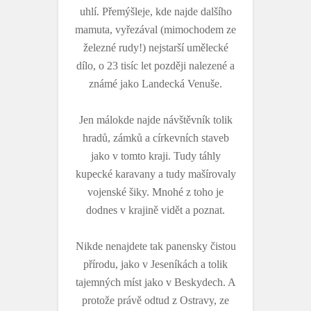
uhlí. Přemýšleje, kde najde dalšího
mamuta, vyřezával (mimochodem ze
železné rudy!) nejstarší umělecké
dílo, o 23 tisíc let později nalezené a
známé jako Landecká Venuše.
Jen málokde najde návštěvník tolik
hradů, zámků a církevních staveb
jako v tomto kraji. Tudy táhly
kupecké karavany a tudy mašírovaly
vojenské šiky. Mnohé z toho je
dodnes v krajině vidět a poznat.
Nikde nenajdete tak panensky čistou
přírodu, jako v Jeseníkách a tolik
tajemných míst jako v Beskydech. A
protože právě odtud z Ostravy, ze