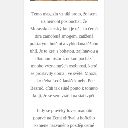
Tento magazín vznikl proto, že jsem
už nemohl poslouchat, že
Moravskoslezský kraj je nějaká černá
díra zamořená smogem, zatížená
prastarými hutěmi a vyhlodaná těžbou
uhlí. Je to kraj s bohatou, zajímavou a
dlouhou historií, odkud pochází
mnoho významných osobností, které
se proslavily doma i ve světě. Mnozí,
jako třeba Leoš Janáček nebo Petr
Bezruč, cítili tak silné pouto k tomuto
kraji, že se sem vrátili na stáří zpět.
Tady se pravěký lovec mamutů
poprvé na Zemi ohříval u hořícího
kamene nazvaného později černé