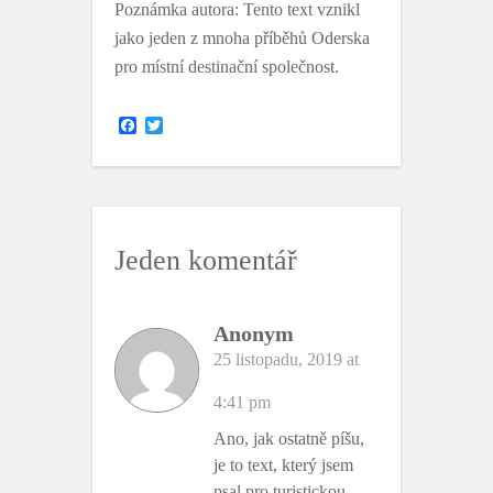
Poznámka autora: Tento text vznikl
jako jeden z mnoha příběhů Oderska
pro místní destinační společnost.
F
T
a
w
c
i
e
t
b
t
o
e
o
r
k
Jeden komentář
Anonym
25 listopadu, 2019 at
4:41 pm
Ano, jak ostatně píšu,
je to text, který jsem
psal pro turistickou