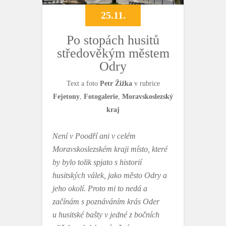
25.11.
Po stopách husitů
středověkým městem
Odry
Text a foto
Petr Žižka
v rubrice
Fejetony
,
Fotogalerie
,
Moravskoslezský
kraj
Není v Poodří ani v celém
Moravskoslezském kraji místo, které
by bylo tolik spjato s historií
husitských válek, jako město Odry a
jeho okolí. Proto mi to nedá a
začínám s poznáváním krás Oder
u husitské bašty v jedné z bočních