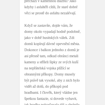
přechází v kamennou dlažbu? Jako
kdyby i asfaltéři cítili, že staré dobré
věci se prostě do asfaltu nezalévají.
Když se zastavíte, dojde vám, že
domy okolo vypadají hodně podobně,
jako v době husitských válek. Zdi
domů kopírují dávné opevnění města.
Dokonce i balkon jednoho z domů je
asi přesně tam, odkud obránci metali
kameny a stříleli šipky ze svých kuší
na nepřátelská vojska plížící se
obrannými příkopy. Domy musely
být právě tak vysoké, aby z nich bylo
vidět až dolů, do příkopů pod
hradbami. I člověk, který vládne jen
špetkou fantazie, si dovede vybavit,
jak hradba pokračovala dál a chránila