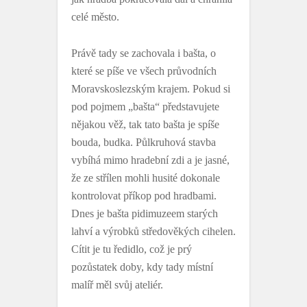
celé město.
Právě tady se zachovala i bašta, o
které se píše ve všech průvodních
Moravskoslezským krajem. Pokud si
pod pojmem „bašta“ představujete
nějakou věž, tak tato bašta je spíše
bouda, budka. Půlkruhová stavba
vybíhá mimo hradební zdi a je jasné,
že ze střílen mohli husité dokonale
kontrolovat příkop pod hradbami.
Dnes je bašta pidimuzeem starých
lahví a výrobků středověkých cihelen.
Cítit je tu ředidlo, což je prý
pozůstatek doby, kdy tady místní
malíř měl svůj ateliér.