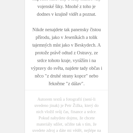
vojenské šiky. Mnohé z toho je
dodnes v krajině vidět a poznat.
Nikde nenajdete tak panensky čistou
přírodu, jako v Jeseníkách a tolik
tajemných míst jako v Beskydech. A
protože právě odtud z Ostravy, ze
srdce tohoto kraje, vyrážím i na
výpravy do světa, najdete tady občas i
něco "z druhé strany kopce" nebo
řekněme "z dálav".
Autorem textů a fotografií (není-li
uvedeno jinak) je Petr Žižka, který do
nich vložil svůj čas, finance a srdce.
Pokud nabydete dojmu, že chcete
materiály sdílet, učiňte tak s tím, že
uvedete zdroj a dáte mi vědět, nejlépe na