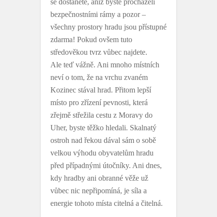
se dostanete, aniž byste procházeli
bezpečnostními rámy a pozor –
všechny prostory hradu jsou přístupné
zdarma! Pokud ovšem tuto
středověkou tvrz vůbec najdete.
Ale teď vážně. Ani mnoho místních
neví o tom, že na vrchu zvaném
Kozinec stával hrad. Přitom lepší
místo pro zřízení pevnosti, která
zřejmě střežila cestu z Moravy do
Uher, byste těžko hledali. Skalnatý
ostroh nad řekou dával sám o sobě
velkou výhodu obyvatelům hradu
před případnými útočníky. Ani dnes,
kdy hradby ani obranné věže už
vůbec nic nepřipomíná, je síla a
energie tohoto místa citelná a čitelná.