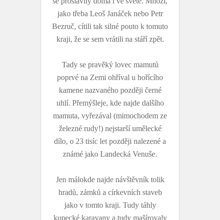
se proslavily doma i ve světě. Mnozí,
jako třeba Leoš Janáček nebo Petr
Bezruč, cítili tak silné pouto k tomuto
kraji, že se sem vrátili na stáří zpět.
Tady se pravěký lovec mamutů
poprvé na Zemi ohříval u hořícího
kamene nazvaného později černé
uhlí. Přemýšleje, kde najde dalšího
mamuta, vyřezával (mimochodem ze
železné rudy!) nejstarší umělecké
dílo, o 23 tisíc let později nalezené a
známé jako Landecká Venuše.
Jen málokde najde návštěvník tolik
hradů, zámků a církevních staveb
jako v tomto kraji. Tudy táhly
kupecké karavany a tudy mašírovaly