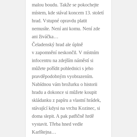
malou boudu. Takže se pokochejte
místem, kde stával koncem 13. století
hrad. Vstupné opravdu platit
nemusíte. Není ani komu. Není zde
ani živáčka…
Čeladenský hrad ale úplně
v zapomnění neskončil. V místním
infocentru na zdejším náměstí si
můžete pořídit pohlednici s jeho
pravděpodobným vyobrazením.
Nabídnou vám brožurku o historii
hradu a dokonce si můžete koupit
skládanku z papíru a vlastní hrádek,
stávající kdysi na vrchu Kozinec, si
doma slepit. A pak patřičně hrdě
vystavit. Třeba hned vedle
Karlštejna…