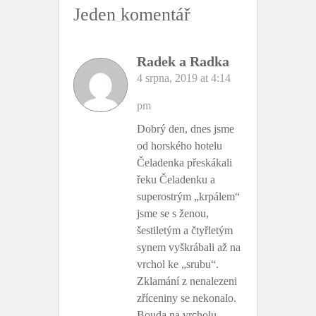
k
Jeden komentář
Radek a Radka
4 srpna, 2019 at 4:14
pm
Dobrý den, dnes jsme
od horského hotelu
Čeladenka přeskákali
řeku Čeladenku a
superostrým „krpálem“
jsme se s ženou,
šestiletým a čtyřletým
synem vyškrábali až na
vrchol ke „srubu“.
Zklamání z nenalezeni
zříceniny se nekonalo.
Bouda na vrcholu