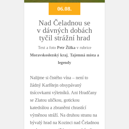
06.08.
Nad Čeladnou se
v dávných dobách
tyčil strážní hrad
Text a foto
Petr Žižka
v rubrice
Moravskoslezský kraj
,
Tajemná místa a
legendy
Nalijme si čistého vína – není to
žádný Karlštejn obsypávaný
tisícovkami výletníků. Ani Hradčany
se Zlatou uličkou, gotickou
katedrálou a zbraněmi chrastící
výměnou stráží. Na druhou stranu na
bývalý hrad na Kozinci nad Čeladnou