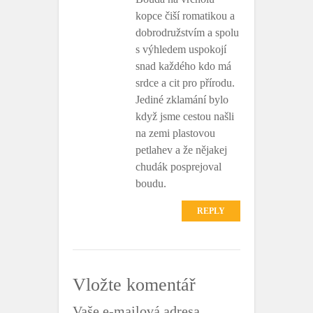
kopce čiší romatikou a
dobrodružstvím a spolu
s výhledem uspokojí
snad každého kdo má
srdce a cit pro přírodu.
Jediné zklamání bylo
když jsme cestou našli
na zemi plastovou
petlahev a že nějakej
chudák posprejoval
boudu.
REPLY
Vložte komentář
Vaše e-mailová adresa