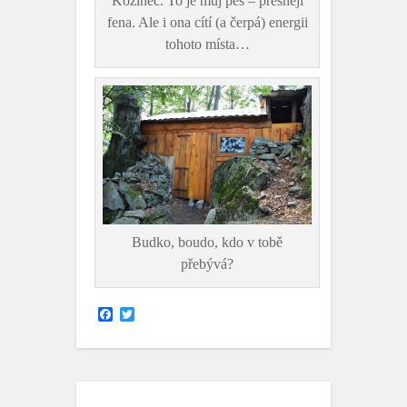
Kozinec. To je můj pes – přesněji
fena. Ale i ona cítí (a čerpá) energii
tohoto místa…
Budko, boudo, kdo v tobě
přebývá?
F
T
a
w
c
i
e
t
b
t
o
e
o
r