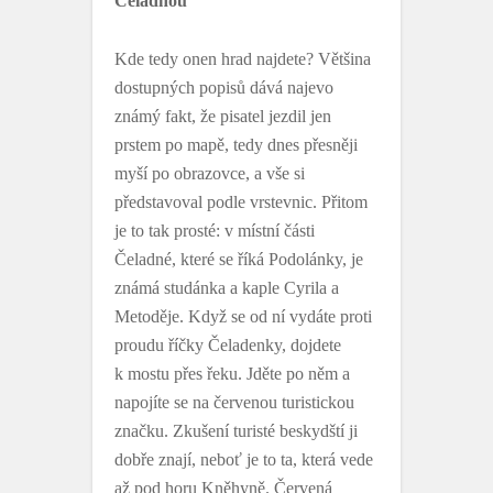
Čeladnou
Kde tedy onen hrad najdete? Většina
dostupných popisů dává najevo
známý fakt, že pisatel jezdil jen
prstem po mapě, tedy dnes přesněji
myší po obrazovce, a vše si
představoval podle vrstevnic. Přitom
je to tak prosté: v místní části
Čeladné, které se říká Podolánky, je
známá studánka a kaple Cyrila a
Metoděje. Když se od ní vydáte proti
proudu říčky Čeladenky, dojdete
k mostu přes řeku. Jděte po něm a
napojíte se na červenou turistickou
značku. Zkušení turisté beskydští ji
dobře znají, neboť je to ta, která vede
až pod horu Kněhyně. Červená