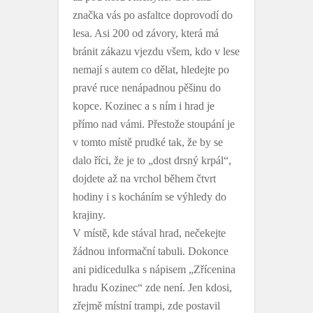
značka vás po asfaltce doprovodí do
lesa. Asi 200 od závory, která má
bránit zákazu vjezdu všem, kdo v lese
nemají s autem co dělat, hledejte po
pravé ruce nenápadnou pěšinu do
kopce. Kozinec a s ním i hrad je
přímo nad vámi. Přestože stoupání je
v tomto místě prudké tak, že by se
dalo říci, že je to „dost drsný krpál“,
dojdete až na vrchol během čtvrt
hodiny i s kocháním se výhledy do
krajiny.
V místě, kde stával hrad, nečekejte
žádnou informační tabuli. Dokonce
ani pidicedulka s nápisem „Zřícenina
hradu Kozinec“ zde není. Jen kdosi,
zřejmě místní trampi, zde postavil