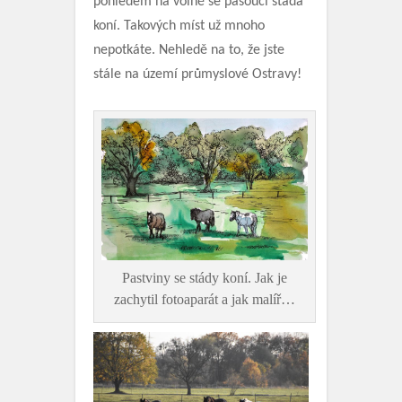
pohledem na volně se pasoucí stáda
koní. Takových míst už mnoho
nepotkáte. Nehledě na to, že jste
stále na území průmyslové Ostravy!
Pastviny se stády koní. Jak je
zachytil fotoaparát a jak malíř…