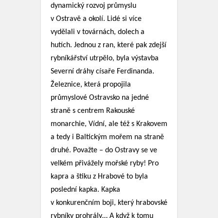
dynamický rozvoj průmyslu
v Ostravě a okolí. Lidé si více
vydělali v továrnách, dolech a
hutích. Jednou z ran, které pak zdejší
rybníkářství utrpělo, byla výstavba
Severní dráhy císaře Ferdinanda.
Železnice, která propojila
průmyslové Ostravsko na jedné
straně s centrem Rakouské
monarchie, Vídní, ale též s Krakovem
a tedy i Baltickým mořem na straně
druhé. Považte – do Ostravy se ve
velkém přivážely mořské ryby! Pro
kapra a štiku z Hrabové to byla
poslední kapka. Kapka
v konkurenčním boji, který hrabovské
rybníky prohrály… A když k tomu