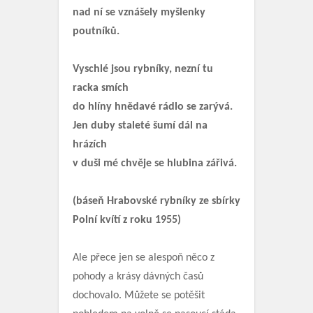
nad ní se vznášely myšlenky
poutníků.
Vyschlé jsou rybníky, nezní tu
racka smích
do hlíny hnědavé rádlo se zarývá.
Jen duby staleté šumí dál na
hrázích
v duši mé chvěje se hlubina zářivá.
(báseň Hrabovské rybníky ze sbírky
Polní kvítí z roku 1955)
Ale přece jen se alespoň něco z
pohody a krásy dávných časů
dochovalo. Můžete se potěšit