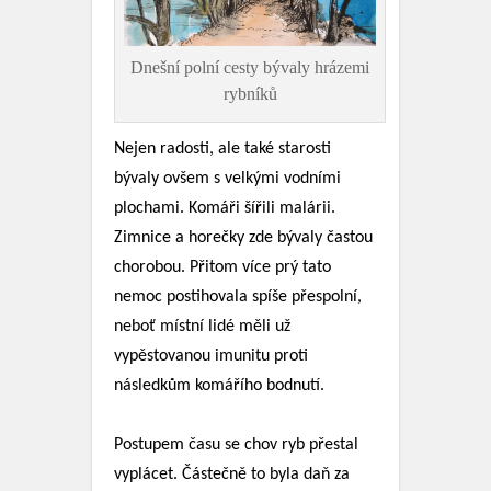
Dnešní polní cesty bývaly hrázemi
rybníků
Nejen radosti, ale také starosti
bývaly ovšem s velkými vodními
plochami. Komáři šířili malárii.
Zimnice a horečky zde bývaly častou
chorobou. Přitom více prý tato
nemoc postihovala spíše přespolní,
neboť místní lidé měli už
vypěstovanou imunitu proti
následkům komářího bodnutí.
Postupem času se chov ryb přestal
vyplácet. Částečně to byla daň za