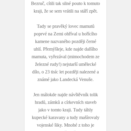
Bezruč, cítili tak silné pouto k tomuto
kraji, že se sem vrátili na stáří zpět.
Tady se pravěký lovec mamutů
poprvé na Zemi ohříval u hořícího
kamene nazvaného později černé
uhlí. Přemýšleje, kde najde dalšího
mamuta, vyřezával (mimochodem ze
železné rudy!) nejstarší umělecké
dílo, o 23 tisíc let později nalezené a
známé jako Landecká Venuše.
Jen málokde najde návštěvník tolik
hradů, zámků a církevních staveb
jako v tomto kraji. Tudy táhly
kupecké karavany a tudy mašírovaly
vojenské šiky. Mnohé z toho je