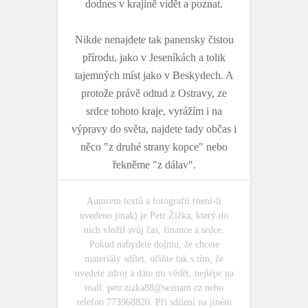
dodnes v krajině vidět a poznat.
Nikde nenajdete tak panensky čistou
přírodu, jako v Jeseníkách a tolik
tajemných míst jako v Beskydech. A
protože právě odtud z Ostravy, ze
srdce tohoto kraje, vyrážím i na
výpravy do světa, najdete tady občas i
něco "z druhé strany kopce" nebo
řekněme "z dálav".
Autorem textů a fotografií (není-li
uvedeno jinak) je Petr Žižka, který do
nich vložil svůj čas, finance a srdce.
Pokud nabydete dojmu, že chcete
materiály sdílet, učiňte tak s tím, že
uvedete zdroj a dáte mi vědět, nejlépe na
mail:
petr.zizka88@seznam.cz
nebo
telefon 773968820. Při sdílení na jiném