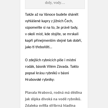
doly, vody…
Takže až na Vánoce budete shánět
vyhlášené kapry z jižních Čech,
vzpomeňte si na to, že právě tady,
v okolí míst, kde stojíte, se mrskali
kapři přinejmenším stejně tak dobří,
jako ti třeboňští…
O zdejších rybnících píše i místní
rodák, básník Vilém Závada. Takto
popsal krásu rybníků v básni
Hrabovské rybníky:
Plavala Hrabová, rodná má dědina
jak slípka divoká na vodě rybníků.
Zdaleka svítila stříbrná hladina