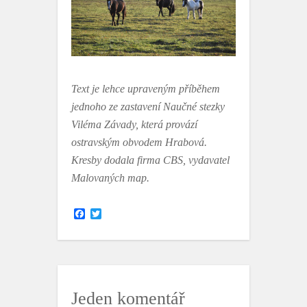
Text je lehce upraveným příběhem
jednoho ze zastavení Naučné stezky
Viléma Závady, která provází
ostravským obvodem Hrabová.
Kresby dodala firma CBS, vydavatel
Malovaných map.
F
T
a
w
c
i
e
t
b
t
o
e
o
r
k
Jeden komentář