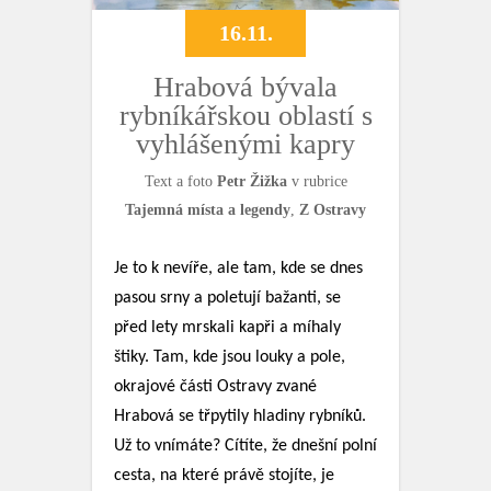
16.11.
Hrabová bývala
rybníkářskou oblastí s
vyhlášenými kapry
Text a foto
Petr Žižka
v rubrice
Tajemná místa a legendy
,
Z Ostravy
Je to k nevíře, ale tam, kde se dnes
pasou srny a poletují bažanti, se
před lety mrskali kapři a míhaly
štiky. Tam, kde jsou louky a pole,
okrajové části Ostravy zvané
Hrabová se třpytily hladiny rybníků.
Už to vnímáte? Cítíte, že dnešní polní
cesta, na které právě stojíte, je