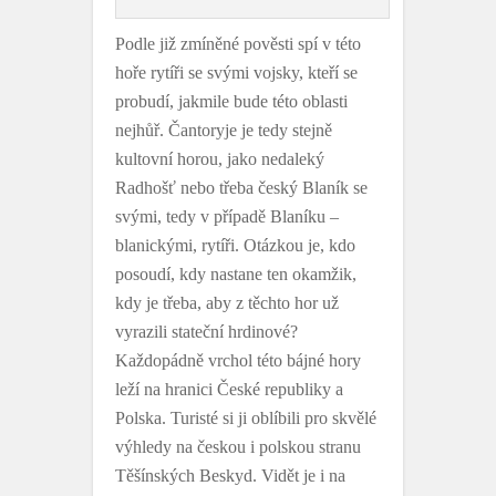
Podle již zmíněné pověsti spí v této
hoře rytíři se svými vojsky, kteří se
probudí, jakmile bude této oblasti
nejhůř. Čantoryje je tedy stejně
kultovní horou, jako nedaleký
Radhošť nebo třeba český Blaník se
svými, tedy v případě Blaníku –
blanickými, rytíři. Otázkou je, kdo
posoudí, kdy nastane ten okamžik,
kdy je třeba, aby z těchto hor už
vyrazili stateční hrdinové?
Každopádně vrchol této bájné hory
leží na hranici České republiky a
Polska. Turisté si ji oblíbili pro skvělé
výhledy na českou i polskou stranu
Těšínských Beskyd. Vidět je i na