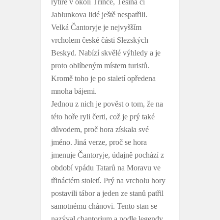
rytíře v okolí Třince, Těšína či
Jablunkova lidé ještě nespatřili.
Velká Čantoryje je nejvyšším
vrcholem české části Slezských
Beskyd. Nabízí skvělé výhledy a je
proto oblíbeným místem turistů.
Kromě toho je po staletí opředena
mnoha bájemi.
Jednou z nich je pověst o tom, že na
této hoře ryli čerti, což je prý také
důvodem, proč hora získala své
jméno. Jiná verze, proč se hora
jmenuje Čantoryje, údajně pochází z
období vpádu Tatarů na Moravu ve
třináctém století. Prý na vrcholu hory
postavili tábor a jeden ze stanů patřil
samotnému chánovi. Tento stan se
nazýval chantorium a podle legendy