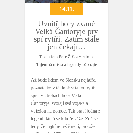
14.11.
Uvnitř hory zvané
Velká Čantoryje prý
spí rytíři. Zatím stále
jen čekají…
Text a foto
Petr Žižka
v rubrice
Tajemná místa a legendy
,
Z kraje
Až bude lidem ve Slezsku nejhůře,
poznáte to: v té době vstanou rytíři
spící v útrobách hory Velké
Čantoryje, svolají svá vojska a
vyjedou na pomoc. Tak praví jedna z
legend, která se k hoře váže. Zdá se
tedy, že nejhůře ještě není, protože