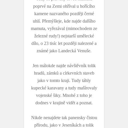
poprvé na Zemi ohříval u hořícího
kamene nazvaného později černé
uhlí. Přemýšleje, kde najde dalšího
mamuta, vyřezával (mimochodem ze
železné rudy!) nejstarší umělecké
dílo, o 23 tisíc let později nalezené a
známé jako Landecká Venuše.
Jen málokde najde návštěvník tolik
hradů, zámků a církevních staveb
jako v tomto kraji. Tudy táhly
kupecké karavany a tudy mašírovaly
vojenské šiky. Mnohé z toho je
dodnes v krajině vidět a poznat.
Nikde nenajdete tak panensky čistou
přírodu, jako v Jeseníkách a tolik