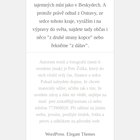
tajemných míst jako v Beskydech. A
protože právě odtud z Ostravy, ze
srdce tohoto kraje, vyrážím i na
výpravy do světa, najdete tady občas i
něco "z druhé strany kopce" nebo
řekněme "z dálav".
Autorem textů a fotografií (není-li
uvedeno jinak) je Petr Žižka, který do
nich vložil svůj čas, finance a srdce.
Pokud nabydete dojmu, že chcete
materiály sdílet, učiňte tak s tím, že
uvedete zdroj a dáte mi vědět, nejlépe na
mail:
petr.zizka88@seznam.cz
nebo
telefon 773968820. Při sdílení na jiném
webu, prosím, použijte titulek, fotku a
perex a odklikem na původní web.
WordPress
,
Elegant Themes