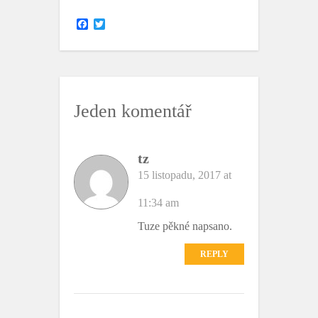
F
T
a
w
c
i
e
t
b
t
o
e
o
r
k
Jeden komentář
tz
15 listopadu, 2017 at
11:34 am
Tuze pěkné napsano.
REPLY