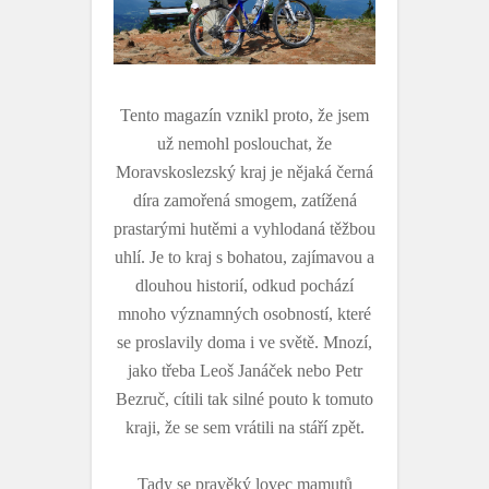
Tento magazín vznikl proto, že jsem
už nemohl poslouchat, že
Moravskoslezský kraj je nějaká černá
díra zamořená smogem, zatížená
prastarými hutěmi a vyhlodaná těžbou
uhlí. Je to kraj s bohatou, zajímavou a
dlouhou historií, odkud pochází
mnoho významných osobností, které
se proslavily doma i ve světě. Mnozí,
jako třeba Leoš Janáček nebo Petr
Bezruč, cítili tak silné pouto k tomuto
kraji, že se sem vrátili na stáří zpět.
Tady se pravěký lovec mamutů