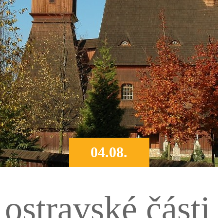
04.08.
 ostravské část