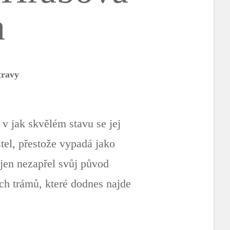
a
travy
 v jak skvělém stavu se jej
stel, přestože vypadá jako
e jen nezapřel svůj původ
ch trámů, které dodnes najde