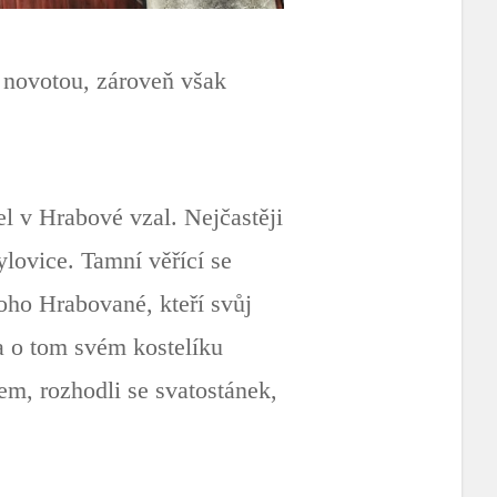
í novotou, zároveň však
el v Hrabové vzal. Nejčastěji
ylovice. Tamní věřící se
oho Hrabované, kteří svůj
 a o tom svém kostelíku
em, rozhodli se svatostánek,