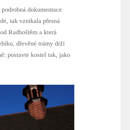
uje podrobná dokumentace
idé, tak vznikala přesná
 pod Radhoštěm a která
ebíku, dřevěné trámy drží
ě: postavte kostel tak, jako