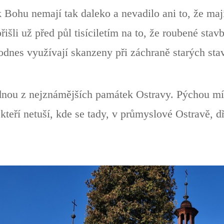
 Bohu nemají tak daleko a nevadilo ani to, že mají
išli už před půl tisíciletím na to, že roubené stavb
 dodnes využívají skanzeny při záchraně starých sta
dnou z nejznámějších památek Ostravy. Pýchou mís
kteří netuší, kde se tady, v průmyslové Ostravě, dř