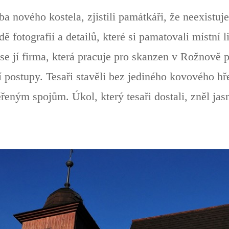
ba nového kostela, zjistili památkáři, že neexist
 fotografií a detailů, které si pamatovali místní l
 se jí firma, která pracuje pro skanzen v Rožnově
 postupy. Tesaři stavěli bez jediného kovového hř
eným spojům. Úkol, který tesaři dostali, zněl jasn