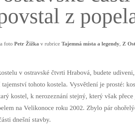
povstal z popel
 a foto
Petr Žižka
v rubrice
Tajemná místa a legendy
,
Z Os
stelu v ostravské čtvrti Hrabová, budete udiveni,
 tajemství tohoto kostela. Vysvětlení je prosté: ko
tarý kostel, k nerozeznání stejný, který však přec
opelem na Velikonoce roku 2002. Zbylo pár ohořelý
ásti dnešní stavby.