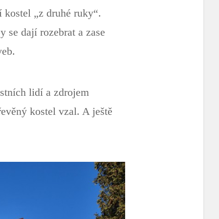
 kostel „z druhé ruky“.
y se dají rozebrat a zase
veb.
tních lidí a zdrojem
evěný kostel vzal. A ještě