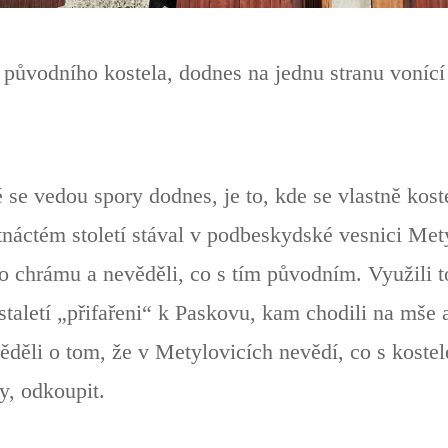
e původního kostela, dodnes na jednu stranu voníc
é se vedou spory dodnes, je to, kde se vlastně kost
tnáctém století stával v podbeskydské vesnici Met
o chrámu a nevěděli, co s tím původním. Využili t
staletí „přifařeni“ k Paskovu, kam chodili na mše
ěděli o tom, že v Metylovicích nevědí, co s kostel
y, odkoupit.