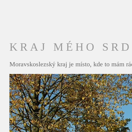
KRAJ MÉHO SR
Moravskoslezský kraj je místo, kde to mám rád