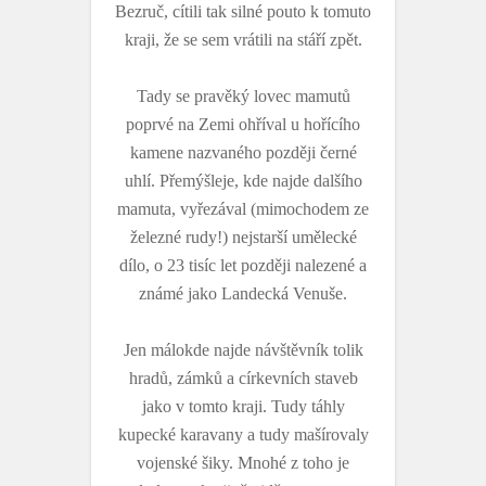
Bezruč, cítili tak silné pouto k tomuto
kraji, že se sem vrátili na stáří zpět.
Tady se pravěký lovec mamutů
poprvé na Zemi ohříval u hořícího
kamene nazvaného později černé
uhlí. Přemýšleje, kde najde dalšího
mamuta, vyřezával (mimochodem ze
železné rudy!) nejstarší umělecké
dílo, o 23 tisíc let později nalezené a
známé jako Landecká Venuše.
Jen málokde najde návštěvník tolik
hradů, zámků a církevních staveb
jako v tomto kraji. Tudy táhly
kupecké karavany a tudy mašírovaly
vojenské šiky. Mnohé z toho je