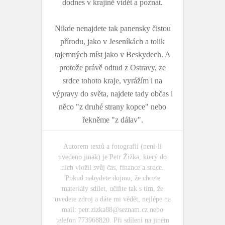
dodnes v krajině vidět a poznat.
Nikde nenajdete tak panensky čistou
přírodu, jako v Jeseníkách a tolik
tajemných míst jako v Beskydech. A
protože právě odtud z Ostravy, ze
srdce tohoto kraje, vyrážím i na
výpravy do světa, najdete tady občas i
něco "z druhé strany kopce" nebo
řekněme "z dálav".
Autorem textů a fotografií (není-li
uvedeno jinak) je Petr Žižka, který do
nich vložil svůj čas, finance a srdce.
Pokud nabydete dojmu, že chcete
materiály sdílet, učiňte tak s tím, že
uvedete zdroj a dáte mi vědět, nejlépe na
mail:
petr.zizka88@seznam.cz
nebo
telefon 773968820. Při sdílení na jiném