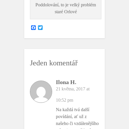
Poddolování, to je velký problém
staré Orlové
F
T
a
w
c
i
e
t
b
t
o
e
o
r
k
Jeden komentář
Ilona H.
21 května, 2017 at
10:52 pm
Na každá tvá další
povídání, ať už z
našeho či vzdálenějšího