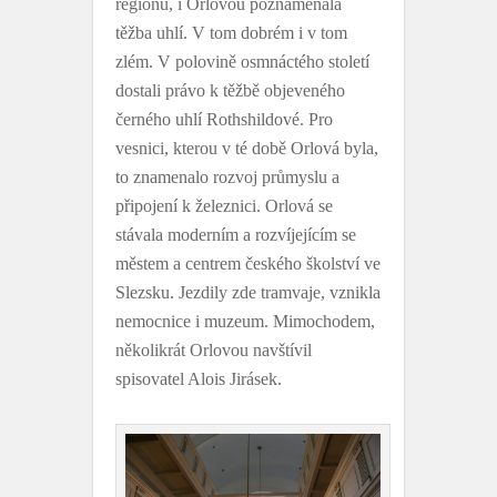
regionu, i Orlovou poznamenala
těžba uhlí. V tom dobrém i v tom
zlém. V polovině osmnáctého století
dostali právo k těžbě objeveného
černého uhlí Rothshildové. Pro
vesnici, kterou v té době Orlová byla,
to znamenalo rozvoj průmyslu a
připojení k železnici. Orlová se
stávala moderním a rozvíjejícím se
městem a centrem českého školství ve
Slezsku. Jezdily zde tramvaje, vznikla
nemocnice i muzeum. Mimochodem,
několikrát Orlovou navštívil
spisovatel Alois Jirásek.