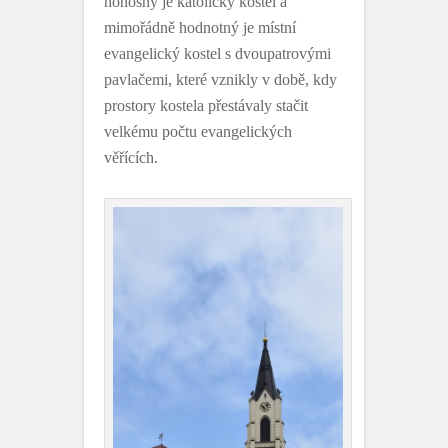
honosný je katolický kostel a
mimořádně hodnotný je místní
evangelický kostel s dvoupatrovými
pavlačemi, které vznikly v době, kdy
prostory kostela přestávaly stačit
velkému počtu evangelických
věřících.