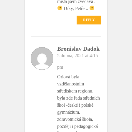
místa jsem zvědavá ..
Díky, Petře ..
REPLY
Bronislav Dadok
5 dubna, 2021 at 4:15
pm
Orlová byla
vzdělanostním
střediskem regionu,
byla zde řada středních
škol -české i polské
gymnázium,
zdravotnická škola,
později i pedagogická