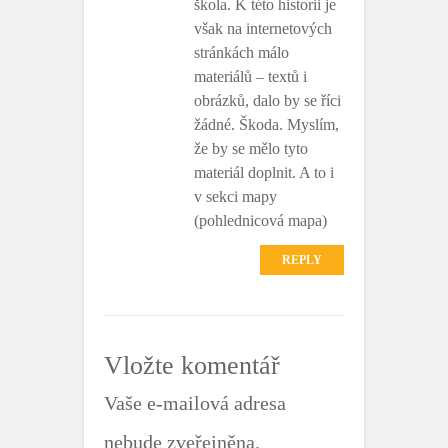
škola. K této historii je
však na internetových
stránkách málo
materiálů – textů i
obrázků, dalo by se říci
žádné. Škoda. Myslím,
že by se mělo tyto
materiál doplnit. A to i
v sekci mapy
(pohlednicová mapa)
REPLY
Vložte komentář
Vaše e-mailová adresa
nebude zveřejněna.