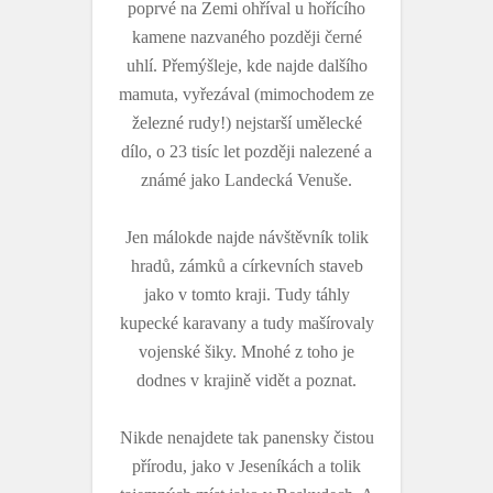
poprvé na Zemi ohříval u hořícího
kamene nazvaného později černé
uhlí. Přemýšleje, kde najde dalšího
mamuta, vyřezával (mimochodem ze
železné rudy!) nejstarší umělecké
dílo, o 23 tisíc let později nalezené a
známé jako Landecká Venuše.
Jen málokde najde návštěvník tolik
hradů, zámků a církevních staveb
jako v tomto kraji. Tudy táhly
kupecké karavany a tudy mašírovaly
vojenské šiky. Mnohé z toho je
dodnes v krajině vidět a poznat.
Nikde nenajdete tak panensky čistou
přírodu, jako v Jeseníkách a tolik