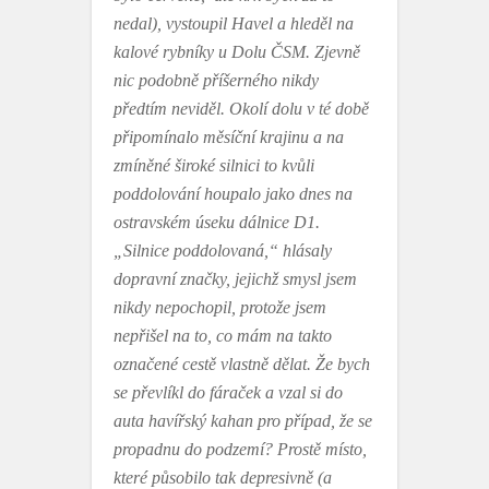
nedal), vystoupil Havel a hleděl na
kalové rybníky u Dolu ČSM. Zjevně
nic podobně příšerného nikdy
předtím neviděl. Okolí dolu v té době
připomínalo měsíční krajinu a na
zmíněné široké silnici to kvůli
poddolování houpalo jako dnes na
ostravském úseku dálnice D1.
„Silnice poddolovaná,“ hlásaly
dopravní značky, jejichž smysl jsem
nikdy nepochopil, protože jsem
nepřišel na to, co mám na takto
označené cestě vlastně dělat. Že bych
se převlíkl do fáraček a vzal si do
auta havířský kahan pro případ, že se
propadnu do podzemí? Prostě místo,
které působilo tak depresivně (a