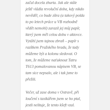
začal docela zhurta. Jak ale stále
ještě vládla revoluční doba, kdy nikdo
nevěděl, co bude zítra (a takový polda
to po letech práce u VB rozhodně
vědět nemohl) zarazil jej můj papír,
který jsem měl celou dobu v aktovce.
Vytáhl jsem tajnou zbraň – papír s
razítkem Pražského hradu, že tady
můžeme být a kolonu sledovat. O
tom, že můžeme naťuknout Tatru
T613 pomalovanou nápisem VB, se
tam sice nepsalo, ale i tak jsme to
přežili.
Večer, už zase doma v Ostravě, při
loučení s taxikářem jsem se ho ptal,
jestli nelituje, že tento kšeft vzal.