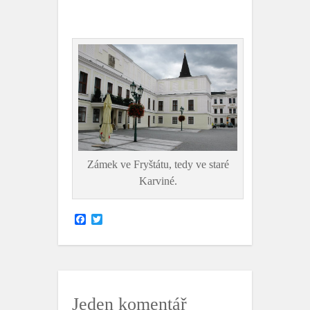
Zámek ve Fryštátu, tedy ve staré
Karviné.
F
T
a
w
c
i
e
t
b
t
o
e
o
r
k
Jeden komentář