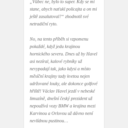
„Vůbec ne, bylo to super. Kdy se mi
stane, abych naťukl policajta a on mi
ještě zasalutoval?“ zhodnotil své
netradiční ryto.
No, na tento příběh si vzpomenu
pokaždé, když jedu krajinou
hornického severu. Dnes už by Havel
asi nezíral, kalové rybníky už
nevypadají tak, jako kdysi a místo
měsíční krajiny tady kvetou nejen
udržované louky, ale dokonce golfové
hřiště! Václav Havel jezdí v nebeské
limuzíně, dnešní český prezident už
nepoužívá vozy BMW a krajina mezi
Karvinou a Orlovou už dávno není
nevlídnou pustinou…