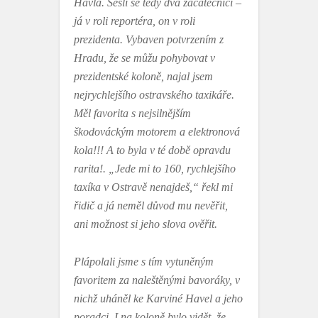
Havla. Sešli se tedy dva začátečníci –
já v roli reportéra, on v roli
prezidenta. Vybaven potvrzením z
Hradu, že se můžu pohybovat v
prezidentské koloně, najal jsem
nejrychlejšího ostravského taxikáře.
Měl favorita s nejsilnějším
škodováckým motorem a elektronová
kola!!! A to byla v té době opravdu
rarita!. „Jede mi to 160, rychlejšího
taxíka v Ostravě nenajdeš,“ řekl mi
řidič a já neměl důvod mu nevěřit,
ani možnost si jeho slova ověřit.
Plápolali jsme s tím vytuněným
favoritem za naleštěnými bavoráky, v
nichž uháněl ke Karviné Havel a jeho
poradci. I na koloně bylo vidět, že