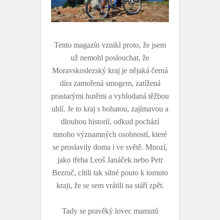
Tento magazín vznikl proto, že jsem
už nemohl poslouchat, že
Moravskoslezský kraj je nějaká černá
díra zamořená smogem, zatížená
prastarými hutěmi a vyhlodaná těžbou
uhlí. Je to kraj s bohatou, zajímavou a
dlouhou historií, odkud pochází
mnoho významných osobností, které
se proslavily doma i ve světě. Mnozí,
jako třeba Leoš Janáček nebo Petr
Bezruč, cítili tak silné pouto k tomuto
kraji, že se sem vrátili na stáří zpět.
Tady se pravěký lovec mamutů