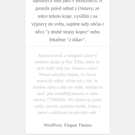
tajemných míst jako v Beskydech. A
protože právě odtud z Ostravy, ze
srdce tohoto kraje, vyrážím i na
výpravy do světa, najdete tady občas i
něco "z druhé strany kopce" nebo
řekněme "z dálav".
Autorem textů a fotografií (není-li
uvedeno jinak) je Petr Žižka, který do
nich vložil svůj čas, finance a srdce.
Pokud nabydete dojmu, že chcete
materiály sdílet, učiňte tak s tím, že
uvedete zdroj a dáte mi vědět, nejlépe na
mail:
petr.zizka88@seznam.cz
nebo
telefon 773968820. Při sdílení na jiném
webu, prosím, použijte titulek, fotku a
perex a odklikem na původní web.
WordPress
,
Elegant Themes