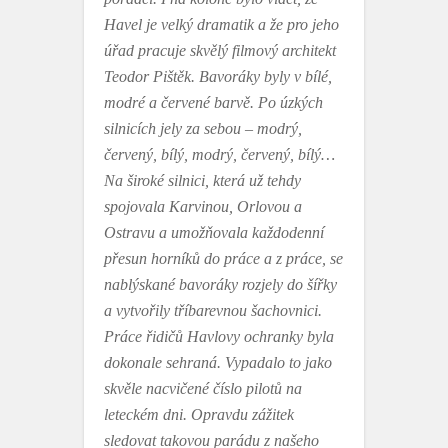
Havel je velký dramatik a že pro jeho
úřad pracuje skvělý filmový architekt
Teodor Pištěk. Bavoráky byly v bílé,
modré a červené barvě. Po úzkých
silnicích jely za sebou – modrý,
červený, bílý, modrý, červený, bílý…
Na široké silnici, která už tehdy
spojovala Karvinou, Orlovou a
Ostravu a umožňovala každodenní
přesun horníků do práce a z práce, se
nablýskané bavoráky rozjely do šířky
a vytvořily tříbarevnou šachovnici.
Práce řidičů Havlovy ochranky byla
dokonale sehraná. Vypadalo to jako
skvěle nacvičené číslo pilotů na
leteckém dni. Opravdu zážitek
sledovat takovou parádu z našeho