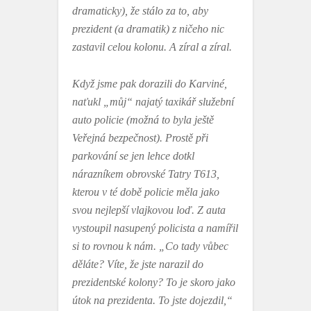
dramaticky), že stálo za to, aby
prezident (a dramatik) z ničeho nic
zastavil celou kolonu. A zíral a zíral.
Když jsme pak dorazili do Karviné,
naťukl „můj“ najatý taxikář služební
auto policie (možná to byla ještě
Veřejná bezpečnost). Prostě při
parkování se jen lehce dotkl
nárazníkem obrovské Tatry T613,
kterou v té době policie měla jako
svou nejlepší vlajkovou loď. Z auta
vystoupil nasupený policista a namířil
si to rovnou k nám. „Co tady vůbec
děláte? Víte, že jste narazil do
prezidentské kolony? To je skoro jako
útok na prezidenta. To jste dojezdil,“