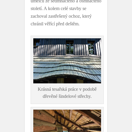
umělců ze sedmnáctého a osmnáctého
století. A kolem celé stavby se
zachoval zastřešený ochoz, který
chránil věřící před deštěm.
Krásná tesařská práce v podobě
dřevěné šindelové střechy.