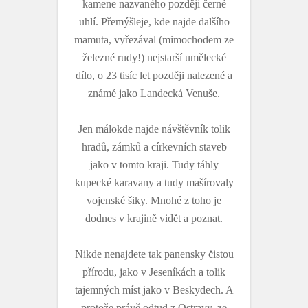
kamene nazvaného později černé
uhlí. Přemýšleje, kde najde dalšího
mamuta, vyřezával (mimochodem ze
železné rudy!) nejstarší umělecké
dílo, o 23 tisíc let později nalezené a
známé jako Landecká Venuše.
Jen málokde najde návštěvník tolik
hradů, zámků a církevních staveb
jako v tomto kraji. Tudy táhly
kupecké karavany a tudy mašírovaly
vojenské šiky. Mnohé z toho je
dodnes v krajině vidět a poznat.
Nikde nenajdete tak panensky čistou
přírodu, jako v Jeseníkách a tolik
tajemných míst jako v Beskydech. A
protože právě odtud z Ostravy, ze