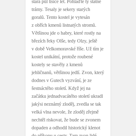
stará půl tisíce let. Pohlaďte ty statné
trámy. Tesaly je sekery starých
goralů. Tento kostel je vytesán
z obřích kmenů listnatých stromů.
Většinou jde o habry, které rostly na
březích řeky Olše, tedy Olzy, ještě
v době Velkomoravské říše. Už tím je
kostel unikátní, protože roubené
kostely se stavěly z kmenů
jehličnanů, většinou jedlí. Zvon, který
dodnes v Gutech vyzvání, je ze
šestnáctého století. Když jej na
začátku jednadvacátého století ukradl
jakýsi neznámý zloděj, zvedla se tak
velká vlna nevole, že zloděj zřejmě
nechtěl riskovat, že bude se zvonem
dopaden a odhodil historický klenot
do příkopu u cesty. Tam zvon lidé