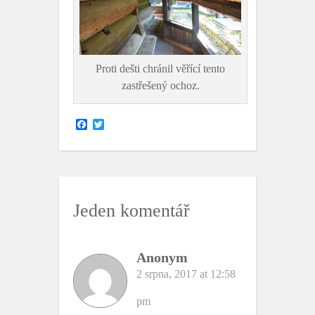
Proti dešti chránil věřící tento
zastřešený ochoz.
F
T
a
w
c
i
e
t
b
t
o
e
o
r
k
Jeden komentář
Anonym
2 srpna, 2017 at 12:58
pm