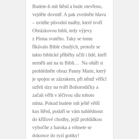
Budete-li mít štěstí a bude otevřeno,
vejděte dovnitř. A pak zvedněte hlavu
– uvidíte původní malby, které tvoří
Obrázkovou bibli, tedy výjevy
z Písma svatého. Taky se tomu
říkávalo Bible chudých, protože se
takto biblické příběhy učili i lidé, kteří
neměli ani na tu Bibli… Na oltáři si
prohlédněte obraz Panny Marie, který
je spojen se zázrakem, při němž věřící
uzřeli slzy na tváři Bohorodičky a
začali věřit v léčivou sílu tohoto
místa. Pokud budete mít ještě větší
kus štěstí, podaří se vám nahlédnout
do křížové chodby, jejíž prohlídkou
vybočíte z baroka a vrhnete se
dokonce do ryzí gotiky!