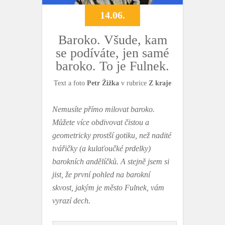
14.06.
Baroko. Všude, kam
se podíváte, jen samé
baroko. To je Fulnek.
Text a foto
Petr Žižka
v rubrice
Z kraje
Nemusíte přímo milovat baroko.
Můžete více obdivovat čistou a
geometricky prostší gotiku, než nadité
tvářičky (a kulaťoučké prdelky)
barokních andělíčků. A stejně jsem si
jist, že první pohled na barokní
skvost, jakým je město Fulnek, vám
vyrazí dech.