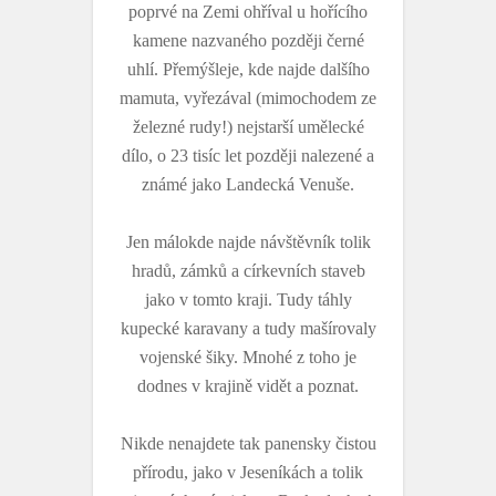
poprvé na Zemi ohříval u hořícího
kamene nazvaného později černé
uhlí. Přemýšleje, kde najde dalšího
mamuta, vyřezával (mimochodem ze
železné rudy!) nejstarší umělecké
dílo, o 23 tisíc let později nalezené a
známé jako Landecká Venuše.
Jen málokde najde návštěvník tolik
hradů, zámků a církevních staveb
jako v tomto kraji. Tudy táhly
kupecké karavany a tudy mašírovaly
vojenské šiky. Mnohé z toho je
dodnes v krajině vidět a poznat.
Nikde nenajdete tak panensky čistou
přírodu, jako v Jeseníkách a tolik