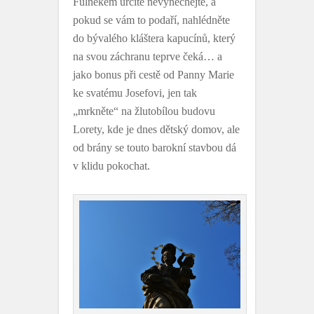
Fulnekem určitě nevynechejte, a
pokud se vám to podaří, nahlédněte
do bývalého kláštera kapucínů, který
na svou záchranu teprve čeká… a
jako bonus při cestě od Panny Marie
ke svatému Josefovi, jen tak
„mrkněte“ na žlutobílou budovu
Lorety, kde je dnes dětský domov, ale
od brány se touto barokní stavbou dá
v klidu pokochat.