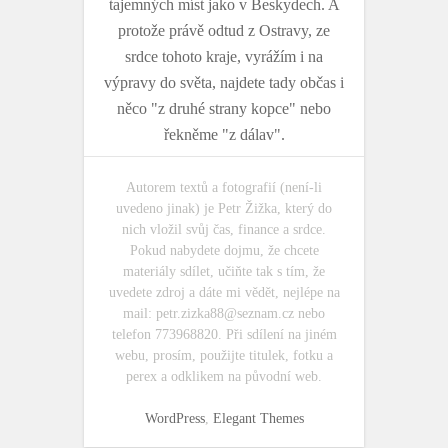
tajemných míst jako v Beskydech. A
protože právě odtud z Ostravy, ze
srdce tohoto kraje, vyrážím i na
výpravy do světa, najdete tady občas i
něco "z druhé strany kopce" nebo
řekněme "z dálav".
Autorem textů a fotografií (není-li
uvedeno jinak) je Petr Žižka, který do
nich vložil svůj čas, finance a srdce.
Pokud nabydete dojmu, že chcete
materiály sdílet, učiňte tak s tím, že
uvedete zdroj a dáte mi vědět, nejlépe na
mail:
petr.zizka88@seznam.cz
nebo
telefon 773968820. Při sdílení na jiném
webu, prosím, použijte titulek, fotku a
perex a odklikem na původní web.
WordPress
,
Elegant Themes