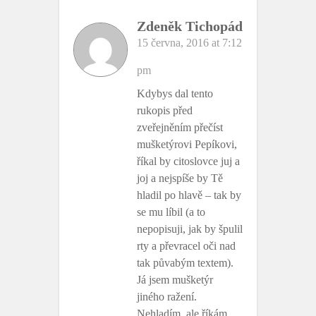
Zdeněk Tichopád
15 června, 2016 at 7:12
pm
Kdybys dal tento
rukopis před
zveřejněním přečíst
mušketýrovi Pepíkovi,
říkal by citoslovce juj a
joj a nejspíše by Tě
hladil po hlavě – tak by
se mu líbil (a to
nepopisuji, jak by špulil
rty a převracel oči nad
tak půvabým textem).
Já jsem mušketýr
jiného ražení.
Nehladím, ale říkám