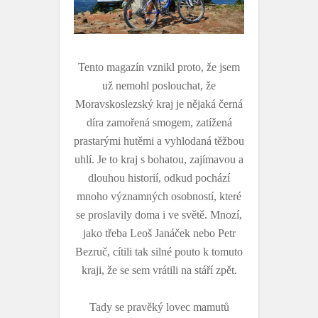
Tento magazín vznikl proto, že jsem
už nemohl poslouchat, že
Moravskoslezský kraj je nějaká černá
díra zamořená smogem, zatížená
prastarými hutěmi a vyhlodaná těžbou
uhlí. Je to kraj s bohatou, zajímavou a
dlouhou historií, odkud pochází
mnoho významných osobností, které
se proslavily doma i ve světě. Mnozí,
jako třeba Leoš Janáček nebo Petr
Bezruč, cítili tak silné pouto k tomuto
kraji, že se sem vrátili na stáří zpět.
Tady se pravěký lovec mamutů