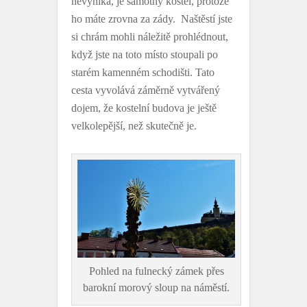
nevyniká, je samotný kostel, protože
ho máte zrovna za zády. Naštěstí jste
si chrám mohli náležitě prohlédnout,
když jste na toto místo stoupali po
starém kamenném schodišti. Tato
cesta vyvolává záměrně vytvářený
dojem, že kostelní budova je ještě
velkolepější, než skutečně je.
Pohled na fulnecký zámek přes
barokní morový sloup na náměstí.