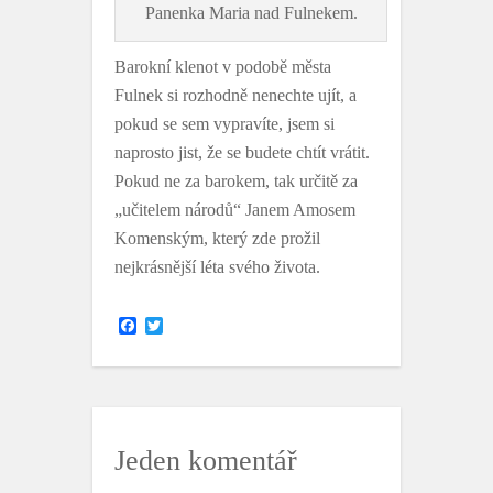
Panenka Maria nad Fulnekem.
Barokní klenot v podobě města
Fulnek si rozhodně nenechte ujít, a
pokud se sem vypravíte, jsem si
naprosto jist, že se budete chtít vrátit.
Pokud ne za barokem, tak určitě za
„učitelem národů“ Janem Amosem
Komenským, který zde prožil
nejkrásnější léta svého života.
F
T
a
w
c
i
e
t
b
t
o
e
o
r
k
Jeden komentář