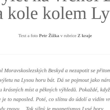
a kole kolem Ly
Text a foto
Petr Žižka
v rubrice
Z kraje
hol Moravskoslezských Beskyd a nezapotit se přito
výletu na Lysou horu bát. Dá se pojmout jako náro
ou krásných míst a pěkných výhledů. Pokaždé, když
že je to naposled. Poté, co slítnu do údolí a vidím
kdy znovu… Tak silný je magnetismus Lysé hory.