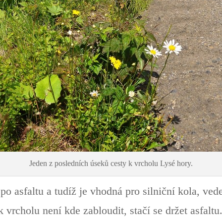
Jeden z posledních úseků cesty k vrcholu Lysé hory.
 po asfaltu a tudíž je vhodná pro silniční kola, ved
 vrcholu není kde zabloudit, stačí se držet asfaltu