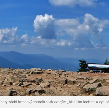
 hory zdobí betonový monolit s tak zvaným „hladícím bodem“ a výhledy