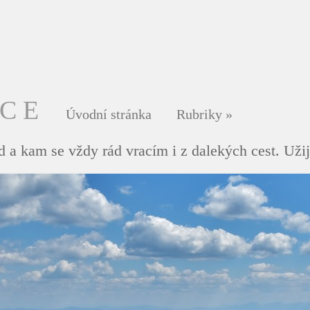
DCE
Úvodní stránka
Rubriky
»
 a kam se vždy rád vracím i z dalekých cest. Užij