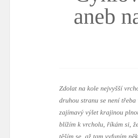
aneb n
Zdolat na kole nejvyšší vrc
druhou stranu se není třeba 
zajímavý výlet krajinou pln
blížím k vrcholu, říkám si, 
těším se, až tam vyfuním ně