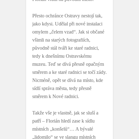
Přesto ochránce Ostravy nestojí tak,
jako kdysi. Udělal při nové instalaci
omylem „čelem vzad“. Jak si občané
všimli na starých fotografiích,
původně stál tváři ke staré radnici,
tedy k dnešnímu Ostravskému
muzeu. Teď se dívá přesně opačným
směrem a ke staré radnici se točí zády.
Nicméně, opět se dívá na místo, kde
sídlí správa města, tedy přesně
směrem k Nové radnici.
Takže vše je vlastně, jak se sluší a
patří – Florián hledí zase k sídlu
místních „konšelů“… A bývalé
„lidomilo“ se ve slangu místních