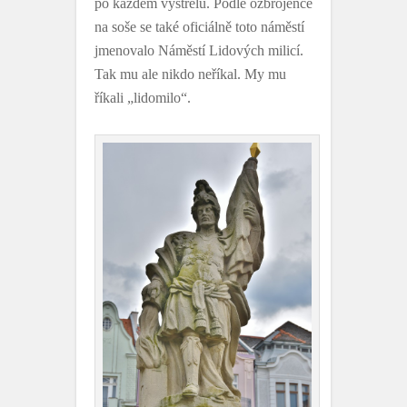
po každém výstřelu. Podle ozbrojence
na soše se také oficiálně toto náměstí
jmenovalo Náměstí Lidových milicí.
Tak mu ale nikdo neříkal. My mu
říkali „lidomilo“.