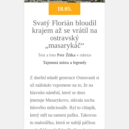
18.05.
Svatý Florián bloudil
krajem až se vrátil na
ostravský
„masarykáč“
Text a foto
Petr Žižka
v rubrice
Tajemná místa a legendy
Z dnešní mladé generace Ostravanů si
už málokdo vzpomene na to, že na
hlavním náměstí, které se dnes
jmenuje Masarykovo, stávala socha
lidového milicionáře. Byl to chlapík,
který měl na rameni pušku. Takovou
tu malorážku, která se nabíjí páčkou