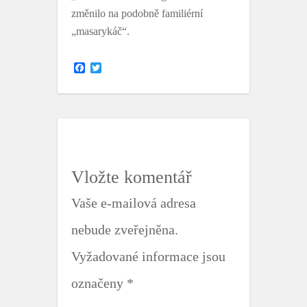
změnilo na podobně familiérní
„masarykáč“.
F
T
a
w
c
i
e
t
b
t
o
e
o
r
k
Vložte komentář
Vaše e-mailová adresa
nebude zveřejněna.
Vyžadované informace jsou
označeny
*