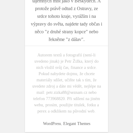
tajemných míst jako v Beskydech. A
protože právě odtud z Ostravy, ze
srdce tohoto kraje, vyrážím i na
výpravy do světa, najdete tady občas i
něco "z druhé strany kopce" nebo
řekněme "z dálav".
Autorem textů a fotografií (není-li
uvedeno jinak) je Petr Žižka, který do
nich vložil svůj čas, finance a srdce.
Pokud nabydete dojmu, že chcete
materiály sdílet, učiňte tak s tím, že
uvedete zdroj a dáte mi vědět, nejlépe na
mail:
petr.zizka88@seznam.cz
nebo
telefon 773968820. Při sdílení na jiném
webu, prosím, použijte titulek, fotku a
perex a odklikem na původní web.
WordPress
,
Elegant Themes