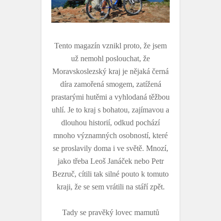
Tento magazín vznikl proto, že jsem
už nemohl poslouchat, že
Moravskoslezský kraj je nějaká černá
díra zamořená smogem, zatížená
prastarými hutěmi a vyhlodaná těžbou
uhlí. Je to kraj s bohatou, zajímavou a
dlouhou historií, odkud pochází
mnoho významných osobností, které
se proslavily doma i ve světě. Mnozí,
jako třeba Leoš Janáček nebo Petr
Bezruč, cítili tak silné pouto k tomuto
kraji, že se sem vrátili na stáří zpět.
Tady se pravěký lovec mamutů