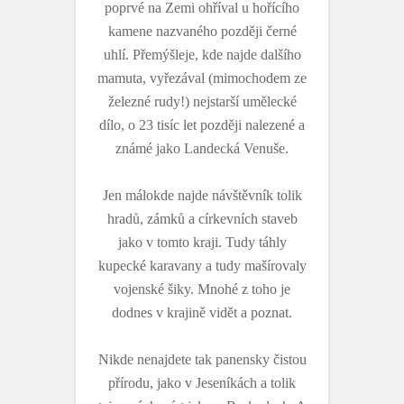
poprvé na Zemi ohříval u hořícího
kamene nazvaného později černé
uhlí. Přemýšleje, kde najde dalšího
mamuta, vyřezával (mimochodem ze
železné rudy!) nejstarší umělecké
dílo, o 23 tisíc let později nalezené a
známé jako Landecká Venuše.
Jen málokde najde návštěvník tolik
hradů, zámků a církevních staveb
jako v tomto kraji. Tudy táhly
kupecké karavany a tudy mašírovaly
vojenské šiky. Mnohé z toho je
dodnes v krajině vidět a poznat.
Nikde nenajdete tak panensky čistou
přírodu, jako v Jeseníkách a tolik