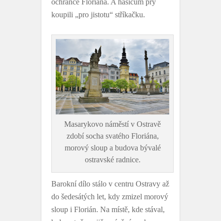
ochránce Floriána. A hasičům prý
koupili „pro jistotu“ stříkačku.
Masarykovo náměstí v Ostravě
zdobí socha svatého Floriána,
morový sloup a budova bývalé
ostravské radnice.
Barokní dílo stálo v centru Ostravy až
do šedesátých let, kdy zmizel morový
sloup i Florián. Na místě, kde stával,