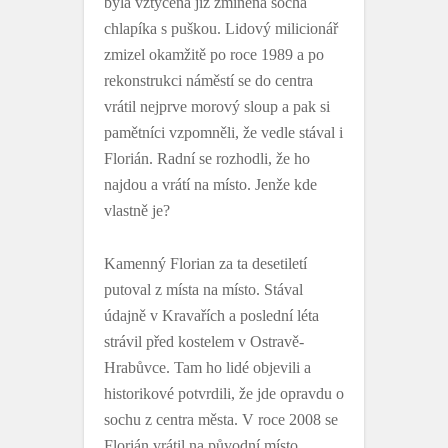
byla vztyčena již zmíněná socha
chlapíka s puškou. Lidový milicionář
zmizel okamžitě po roce 1989 a po
rekonstrukci náměstí se do centra
vrátil nejprve morový sloup a pak si
pamětníci vzpomněli, že vedle stával i
Florián. Radní se rozhodli, že ho
najdou a vrátí na místo. Jenže kde
vlastně je?
Kamenný Florian za ta desetiletí
putoval z místa na místo. Stával
údajně v Kravařích a poslední léta
strávil před kostelem v Ostravě-
Hrabůvce. Tam ho lidé objevili a
historikové potvrdili, že jde opravdu o
sochu z centra města. V roce 2008 se
Florián vrátil na původní místo.