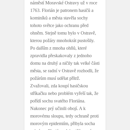
náměstí Moravské Ostravy už v roce
1763. Florián je patronem hasičů a
kominíků a města stavěla sochy
tohoto světce jako ochranu před
ohněm. Stejně tomu bylo v Ostravě,
kterou požáry mnohokrát pustošily.
Po dalším z mnoha ohňů, které
zpravidla přeskakovaly z jednoho
domu na druhý a ničily tak velké části
města, se radní v Ostravě rozhodli, že
požárům musí udělat přítrž.
Zvažovali, zda koupí hasičskou
stříkačku nebo problém vyřeší tak, že
pořídí sochu svatého Floriána.
Nakonec prý učinili obojí. A k
morovému sloupu, tedy ochraně proti
morovým epidemiím, přibyla socha