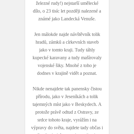
železné rudy!) nejstarší umělecké
dílo, o 23 tisíc let později nalezené a
známé jako Landecká Venuše.
Jen málokde najde návštěvník tolik
hradů, zámků a církevních staveb
jako v tomto kraji. Tudy táhly
kupecké karavany a tudy mašírovaly
vojenské šiky. Mnohé z toho je
dodnes v krajině vidět a poznat.
Nikde nenajdete tak panensky čistou
přírodu, jako v Jeseníkách a tolik
tajemných míst jako v Beskydech. A
protože právě odtud z Ostravy, ze
srdce tohoto kraje, vyrážím i na
výpravy do světa, najdete tady občas i