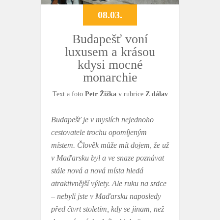
08.03.
Budapešť voní
luxusem a krásou
kdysi mocné
monarchie
Text a foto
Petr Žižka
v rubrice
Z dálav
Budapešť je v myslích nejednoho
cestovatele trochu opomíjeným
místem. Člověk může mít dojem, že už
v Maďarsku byl a ve snaze poznávat
stále nová a nová místa hledá
atraktivnější výlety. Ale ruku na srdce
– nebyli jste v Maďarsku naposledy
před čtvrt stoletím, kdy se jinam, než