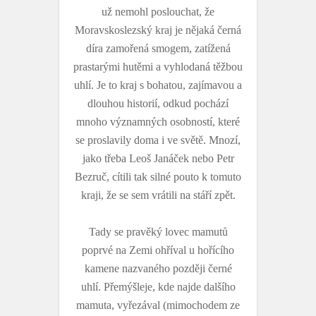
už nemohl poslouchat, že
Moravskoslezský kraj je nějaká černá
díra zamořená smogem, zatížená
prastarými hutěmi a vyhlodaná těžbou
uhlí. Je to kraj s bohatou, zajímavou a
dlouhou historií, odkud pochází
mnoho významných osobností, které
se proslavily doma i ve světě. Mnozí,
jako třeba Leoš Janáček nebo Petr
Bezruč, cítili tak silné pouto k tomuto
kraji, že se sem vrátili na stáří zpět.
Tady se pravěký lovec mamutů
poprvé na Zemi ohříval u hořícího
kamene nazvaného později černé
uhlí. Přemýšleje, kde najde dalšího
mamuta, vyřezával (mimochodem ze