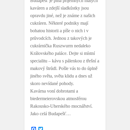
Budapešť je plná příjemných malých
kaváren a zdejší sladkůstky jsou
opravdu jiné, než je známe z našich
cukráren. Některé podniky mají
bohatou historii a píše o nich i v
průvodcích. Jednou z takových je
cukrárnička Ruszwurm nedaleko
Královského paláce. Dejte si místní
specialitu – kávu s pálenkou z třešní a
makový štrůdl. Pošle vás to do úplně
jiného světa, světa klidu a dnes už
skoro nevídané pohody.
Kavárna voní dobrotami a
biedermeierovskou atmosférou
Rakousko-Uherského mocnářství.
Jako celá Budapešť…
F
T