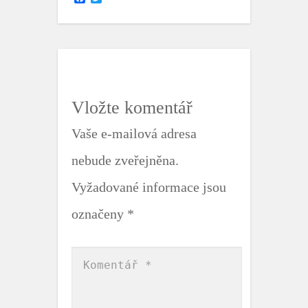
a
w
c
i
e
t
b
t
o
e
o
r
k
Vložte komentář
Vaše e-mailová adresa
nebude zveřejněna.
Vyžadované informace jsou
označeny
*