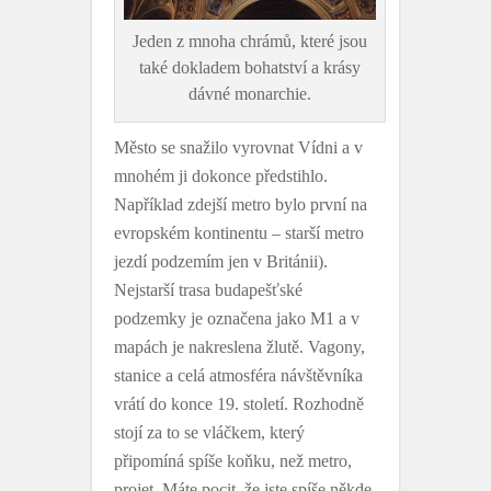
Jeden z mnoha chrámů, které jsou
také dokladem bohatství a krásy
dávné monarchie.
Město se snažilo vyrovnat Vídni a v
mnohém ji dokonce předstihlo.
Například zdejší metro bylo první na
evropském kontinentu – starší metro
jezdí podzemím jen v Británii).
Nejstarší trasa budapešťské
podzemky je označena jako M1 a v
mapách je nakreslena žlutě. Vagony,
stanice a celá atmosféra návštěvníka
vrátí do konce 19. století. Rozhodně
stojí za to se vláčkem, který
připomíná spíše koňku, než metro,
projet. Máte pocit, že jste spíše někde