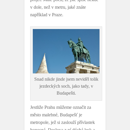
v dole, než v metru, jaké znáte
například v Praze.
Snad nikde jinde jsem neviděl tolik
jezdeckých soch, jako tady, v
Budapešti.
Jestliže Prahu můžeme označit za
město malebné, Budapešť je
metropole, jež si zaslouží přívlastek
honosná. Doslova z ní dýchá lesk a