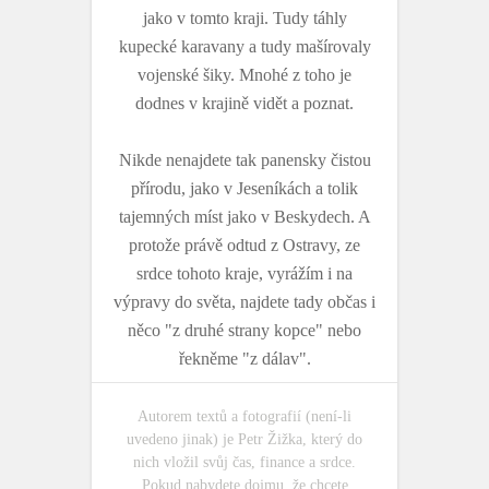
jako v tomto kraji. Tudy táhly
kupecké karavany a tudy mašírovaly
vojenské šiky. Mnohé z toho je
dodnes v krajině vidět a poznat.
Nikde nenajdete tak panensky čistou
přírodu, jako v Jeseníkách a tolik
tajemných míst jako v Beskydech. A
protože právě odtud z Ostravy, ze
srdce tohoto kraje, vyrážím i na
výpravy do světa, najdete tady občas i
něco "z druhé strany kopce" nebo
řekněme "z dálav".
Autorem textů a fotografií (není-li
uvedeno jinak) je Petr Žižka, který do
nich vložil svůj čas, finance a srdce.
Pokud nabydete dojmu, že chcete