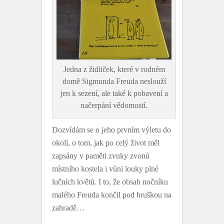
Jedna z židliček, které v rodném
domě Sigmunda Freuda neslouží
jen k sezení, ale také k pobavení a
načerpání vědomostí.
Dozvídám se o jeho prvním výletu do
okolí, o tom, jak po celý život měl
zapsány v paměti zvuky zvonů
místního kostela i vůni louky plné
lučních květů. I to, že obsah nočníku
malého Freuda končil pod hruškou na
zahradě…