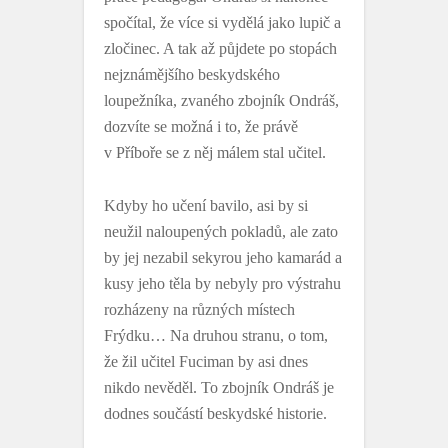
spočítal, že více si vydělá jako lupič a
zločinec. A tak až půjdete po stopách
nejznámějšího beskydského
loupežníka, zvaného zbojník Ondráš,
dozvíte se možná i to, že právě
v Příboře se z něj málem stal učitel.
Kdyby ho učení bavilo, asi by si
neužil naloupených pokladů, ale zato
by jej nezabil sekyrou jeho kamarád a
kusy jeho těla by nebyly pro výstrahu
rozházeny na různých místech
Frýdku… Na druhou stranu, o tom,
že žil učitel Fuciman by asi dnes
nikdo nevěděl. To zbojník Ondráš je
dodnes součástí beskydské historie.