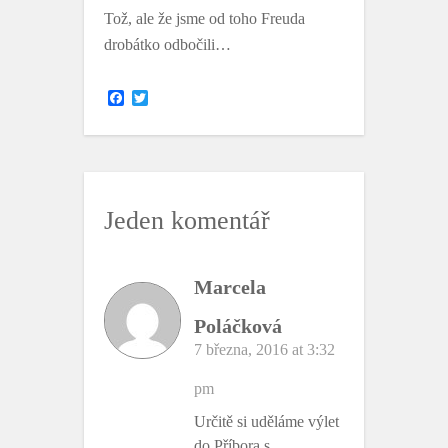
Tož, ale že jsme od toho Freuda
drobátko odbočili…
F
T
a
w
c
i
e
t
b
t
o
e
o
r
k
Jeden komentář
Marcela
Poláčková
7 března, 2016 at 3:32
pm
Určitě si uděláme výlet
do Příbora s