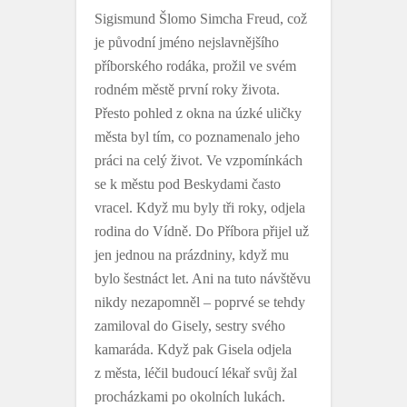
Sigismund Šlomo Simcha Freud, což
je původní jméno nejslavnějšího
příborského rodáka, prožil ve svém
rodném městě první roky života.
Přesto pohled z okna na úzké uličky
města byl tím, co poznamenalo jeho
práci na celý život. Ve vzpomínkách
se k městu pod Beskydami často
vracel. Když mu byly tři roky, odjela
rodina do Vídně. Do Příbora přijel už
jen jednou na prázdniny, když mu
bylo šestnáct let. Ani na tuto návštěvu
nikdy nezapomněl – poprvé se tehdy
zamiloval do Gisely, sestry svého
kamaráda. Když pak Gisela odjela
z města, léčil budoucí lékař svůj žal
procházkami po okolních lukách.