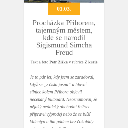
01.03.
Procházka Příborem,
tajemným městem,
kde se narodil
Sigismund Simcha
Freud
Text a foto
Petr Žižka
v rubrice
Z kraje
Je to pár let, kdy jsem se zaradoval,
když se „z čista jasna“ u hlavní
silnice kolem Příbora objevil
nečekaný billboard. Neoznamoval, že
nějaký nedaleký obchodní řetězec
připravil výprodej nebo že se blíží
Valentýn a tím pádem bez čokolády