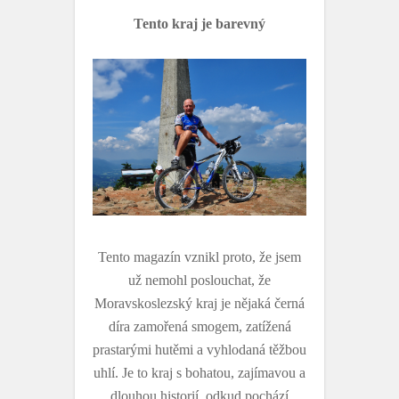
Tento kraj je barevný
Tento magazín vznikl proto, že jsem
už nemohl poslouchat, že
Moravskoslezský kraj je nějaká černá
díra zamořená smogem, zatížená
prastarými hutěmi a vyhlodaná těžbou
uhlí. Je to kraj s bohatou, zajímavou a
dlouhou historií, odkud pochází