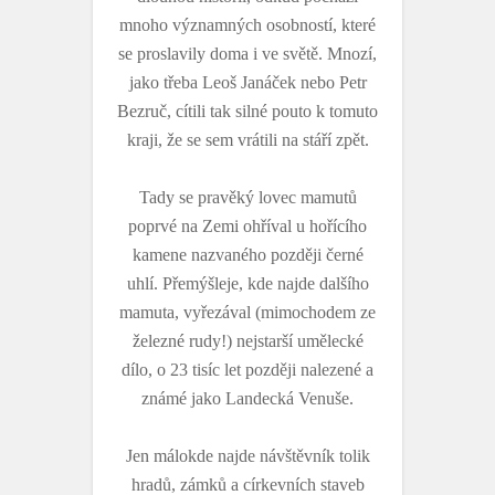
mnoho významných osobností, které
se proslavily doma i ve světě. Mnozí,
jako třeba Leoš Janáček nebo Petr
Bezruč, cítili tak silné pouto k tomuto
kraji, že se sem vrátili na stáří zpět.
Tady se pravěký lovec mamutů
poprvé na Zemi ohříval u hořícího
kamene nazvaného později černé
uhlí. Přemýšleje, kde najde dalšího
mamuta, vyřezával (mimochodem ze
železné rudy!) nejstarší umělecké
dílo, o 23 tisíc let později nalezené a
známé jako Landecká Venuše.
Jen málokde najde návštěvník tolik
hradů, zámků a církevních staveb