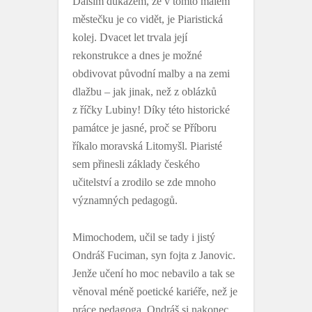
Dalším důkazem, že v tomto malém
městečku je co vidět, je Piaristická
kolej. Dvacet let trvala její
rekonstrukce a dnes je možné
obdivovat původní malby a na zemi
dlažbu – jak jinak, než z oblázků
z říčky Lubiny! Díky této historické
památce je jasné, proč se Příboru
říkalo moravská Litomyšl. Piaristé
sem přinesli základy českého
učitelství a zrodilo se zde mnoho
významných pedagogů.
Mimochodem, učil se tady i jistý
Ondráš Fuciman, syn fojta z Janovic.
Jenže učení ho moc nebavilo a tak se
věnoval méně poetické kariéře, než je
práce pedagoga. Ondráš si nakonec