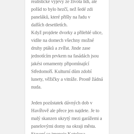
realistické výjevy ze života lidí, ale
pořád to bylo hezčí, než šedé zdi
paneláků, které přišly na řadu v
dalších desetiletích.
Když projdete dvorky a přilehlé ulice,
vidíte na domech všechny možné
druhy ptáků a zvířat. Jinde zase
jednotícím prvkem na fasádách jsou
jakési ornamenty připomínající
Středomoří. Kulturní dům zdobí
lunety, věžičky a vitráže. Prostě žádná
nuda.
Jeden pozůstatek dávných dob v
Havířově ale přece jen najdete. Je to
malý skanzen ukrytý mezi garážemi a
panelovými domy na okraji města.
Stavení se jmenuje Kotulova