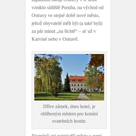
vzniklo sídliště Poruba, na východ od
Ostravy ve stejné době nové město,
jehož obyvatelé měli být (a také byli)
za pár minut „na šichtě“ – ať už v
Karviné nebo v Ostravě.
Dříve zámek, dnes hotel, je
oblíbeným místem pro konání
svatebních hostin.
Nicméně ani nejmladší město v zemi,