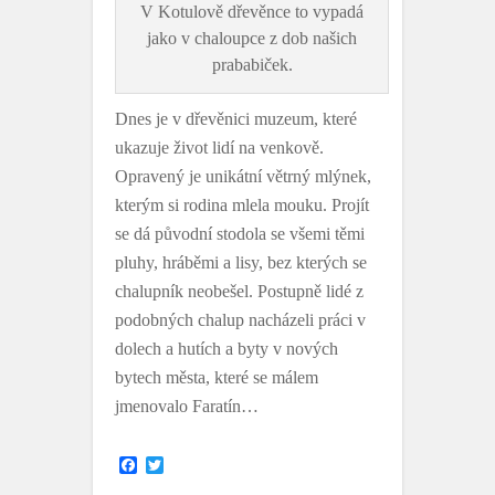
V Kotulově dřevěnce to vypadá
jako v chaloupce z dob našich
prababiček.
Dnes je v dřevěnici muzeum, které
ukazuje život lidí na venkově.
Opravený je unikátní větrný mlýnek,
kterým si rodina mlela mouku. Projít
se dá původní stodola se všemi těmi
pluhy, hráběmi a lisy, bez kterých se
chalupník neobešel. Postupně lidé z
podobných chalup nacházeli práci v
dolech a hutích a byty v nových
bytech města, které se málem
jmenovalo Faratín…
F
T
a
w