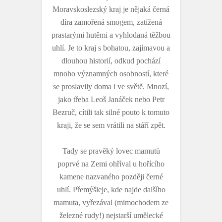
Moravskoslezský kraj je nějaká černá
díra zamořená smogem, zatížená
prastarými hutěmi a vyhlodaná těžbou
uhlí. Je to kraj s bohatou, zajímavou a
dlouhou historií, odkud pochází
mnoho významných osobností, které
se proslavily doma i ve světě. Mnozí,
jako třeba Leoš Janáček nebo Petr
Bezruč, cítili tak silné pouto k tomuto
kraji, že se sem vrátili na stáří zpět.
Tady se pravěký lovec mamutů
poprvé na Zemi ohříval u hořícího
kamene nazvaného později černé
uhlí. Přemýšleje, kde najde dalšího
mamuta, vyřezával (mimochodem ze
železné rudy!) nejstarší umělecké