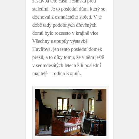
zástavba této části Těšínska před
staletími. Je to poslední dům, který se
dochoval z osmnáctého století. V té
době tady podobných dřevěných
domů bylo rozeseto v krajině více.
Všechny ustoupily výstavbě
Havířova, jen tento poslední domek
přežil, a to díky tomu, že v něm ještě
v sedmdesátých letech žili poslední
majitelé – rodina Kotulů.