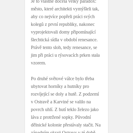
Je to vlastně docela velký paradox:
město, které architekti vymýšleli tak,
aby co nejvíce popřeli práci svých
kolegů z první republiky, nakonec
vyprojektovali domy připomínající
šlechtická sídla v období renesance.
Právě tento sloh, tedy renesance, se
jim při práci u rýsovacích prken stala
vzorem.
Po druhé světové válce bylo třeba
ubytovat horníky a hutníky pro
rozvíjející se doly a hutě. Z podzemí
v Ostravě a Karviné se valilo na
povrch uhlí. Z hutí teklo železo jako
láva z protržené sopky. Původní
dělnické kolonie přestávaly stačit. Na
západním okraji Ostravy v té době