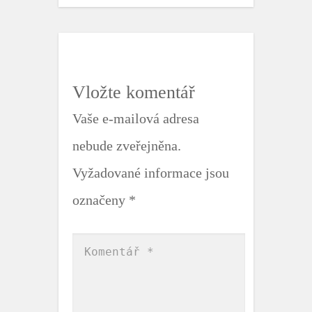
c
i
e
t
b
t
o
e
o
r
k
Vložte komentář
Vaše e-mailová adresa
nebude zveřejněna.
Vyžadované informace jsou
označeny
*