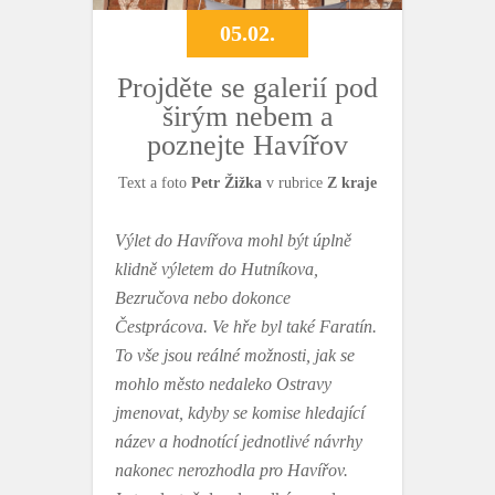
05.02.
Projděte se galerií pod
širým nebem a
poznejte Havířov
Text a foto
Petr Žižka
v rubrice
Z kraje
Výlet do Havířova mohl být úplně
klidně výletem do Hutníkova,
Bezručova nebo dokonce
Čestprácova. Ve hře byl také Faratín.
To vše jsou reálné možnosti, jak se
mohlo město nedaleko Ostravy
jmenovat, kdyby se komise hledající
název a hodnotící jednotlivé návrhy
nakonec nerozhodla pro Havířov.