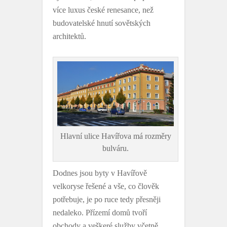
více luxus české renesance, než
budovatelské hnutí sovětských
architektů.
Hlavní ulice Havířova má rozměry
bulváru.
Dodnes jsou byty v Havířově
velkoryse řešené a vše, co člověk
potřebuje, je po ruce tedy přesněji
nedaleko. Přízemí domů tvoří
obchody a veškeré služby včetně