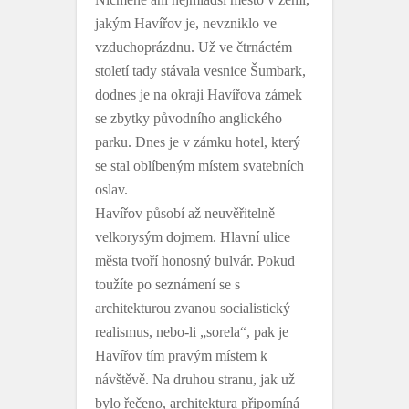
jakým Havířov je, nevzniklo ve
vzduchoprázdnu. Už ve čtrnáctém
století tady stávala vesnice Šumbark,
dodnes je na okraji Havířova zámek
se zbytky původního anglického
parku. Dnes je v zámku hotel, který
se stal oblíbeným místem svatebních
oslav.
Havířov působí až neuvěřitelně
velkorysým dojmem. Hlavní ulice
města tvoří honosný bulvár. Pokud
toužíte po seznámení se s
architekturou zvanou socialistický
realismus, nebo-li „sorela“, pak je
Havířov tím pravým místem k
návštěvě. Na druhou stranu, jak už
bylo řečeno, architektura připomíná