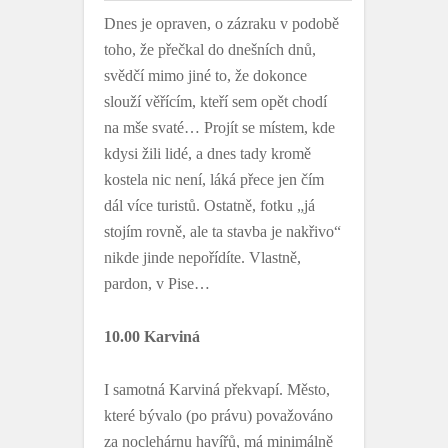
Dnes je opraven, o zázraku v podobě
toho, že přečkal do dnešních dnů,
svědčí mimo jiné to, že dokonce
slouží věřícím, kteří sem opět chodí
na mše svaté… Projít se místem, kde
kdysi žili lidé, a dnes tady kromě
kostela nic není, láká přece jen čím
dál více turistů. Ostatně, fotku „já
stojím rovně, ale ta stavba je nakřivo“
nikde jinde nepořídíte. Vlastně,
pardon, v Pise…
10.00 Karviná
I samotná Karviná překvapí. Město,
které bývalo (po právu) považováno
za noclehárnu havířů, má minimálně