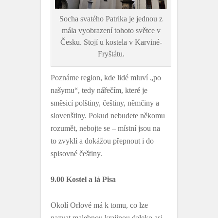
Socha svatého Patrika je jednou z
mála vyobrazení tohoto světce v
Česku. Stojí u kostela v Karviné-
Fryštátu.
Poznáme region, kde lidé mluví „po
našymu“, tedy nářečím, které je
směsicí polštiny, češtiny, němčiny a
slovenštiny. Pokud nebudete někomu
rozumět, nebojte se – místní jsou na
to zvyklí a dokážou přepnout i do
spisovné češtiny.
9.00 Kostel a lá Pisa
Okolí Orlové má k tomu, co lze
nazvat malebnou krajinou daleko asi