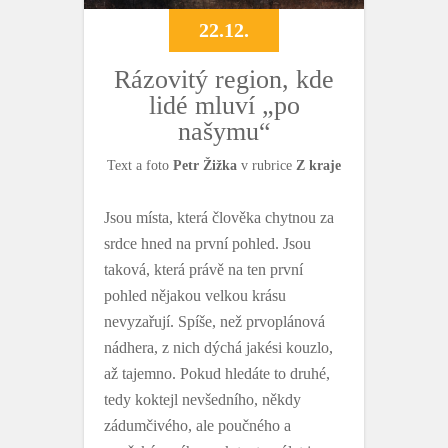
22.12.
Rázovitý region, kde
lidé mluví „po
našymu“
Text a foto
Petr Žižka
v rubrice
Z kraje
Jsou místa, která člověka chytnou za
srdce hned na první pohled. Jsou
taková, která právě na ten první
pohled nějakou velkou krásu
nevyzařují. Spíše, než prvoplánová
nádhera, z nich dýchá jakési kouzlo,
až tajemno. Pokud hledáte to druhé,
tedy koktejl nevšedního, někdy
zádumčivého, ale poučného a