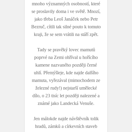
mnoho významných osobností, které
se proslavily doma i ve světě. Mnozí,
jako třeba Leoš Janáček nebo Petr
Bezruč, cítili tak silné pouto k tomuto
kraji, že se sem vrátili na stáří zpět.
Tady se pravěký lovec mamutů
poprvé na Zemi ohříval u hořícího
kamene nazvaného později černé
uhlí. Přemýšleje, kde najde dalšího
mamuta, vyřezával (mimochodem ze
železné rudy!) nejstarší umělecké
dílo, o 23 tisíc let později nalezené a
známé jako Landecká Venuše.
Jen málokde najde návštěvník tolik
hradů, zámků a církevních staveb