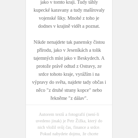
jako v tomto kraji. Tudy táhly
kupecké karavany a tudy mašírovaly
vojenské šiky. Mnohé z toho je
dodnes v krajině vidět a poznat.
Nikde nenajdete tak panensky čistou
přírodu, jako v Jeseníkách a tolik
tajemných míst jako v Beskydech. A
protože právě odtud z Ostravy, ze
srdce tohoto kraje, vyrážím i na
výpravy do světa, najdete tady občas i
něco "z druhé strany kopce" nebo
řekněme "z dálav".
Autorem textů a fotografií (není-li
uvedeno jinak) je Petr Žižka, který do
nich vložil svůj čas, finance a srdce.
Pokud nabydete dojmu, že chcete