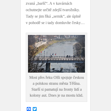
zvaná „baršč“. A v kavárnách
ochutnejte určitě zdejší tvarožníky.
Tady se jim říká „sernik“, ale úplně
v pohodě se i tady domluvíte česky…
Most přes řeku Olši spojuje českou
a polskou stranu města Těšína.
Starší si pamatují na fronty lidí a
kolony aut. Dnes je na mostu klid.
F
T