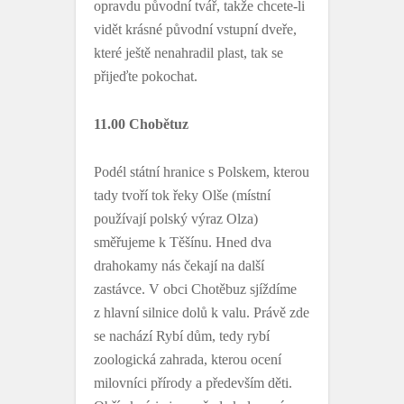
opravdu původní tvář, takže chcete-li
vidět krásné původní vstupní dveře,
které ještě nenahradil plast, tak se
přijeďte pokochat.
11.00 Chobětuz
Podél státní hranice s Polskem, kterou
tady tvoří tok řeky Olše (místní
používají polský výraz Olza)
směřujeme k Těšínu. Hned dva
drahokamy nás čekají na další
zastávce. V obci Chotěbuz sjíždíme
z hlavní silnice dolů k valu. Právě zde
se nachází Rybí dům, tedy rybí
zoologická zahrada, kterou ocení
milovníci přírody a především děti.