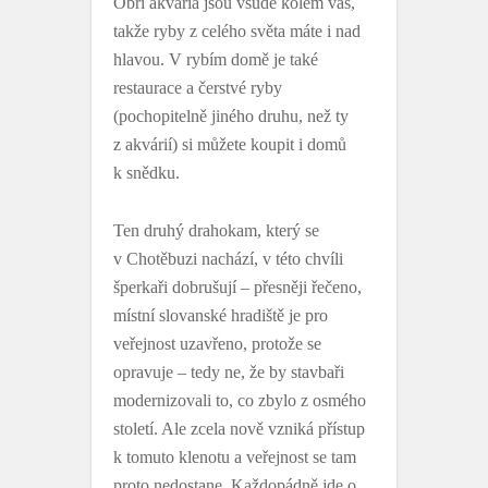
Obří akvária jsou všude kolem vás,
takže ryby z celého světa máte i nad
hlavou. V rybím domě je také
restaurace a čerstvé ryby
(pochopitelně jiného druhu, než ty
z akvárií) si můžete koupit i domů
k snědku.
Ten druhý drahokam, který se
v Chotěbuzi nachází, v této chvíli
šperkaři dobrušují – přesněji řečeno,
místní slovanské hradiště je pro
veřejnost uzavřeno, protože se
opravuje – tedy ne, že by stavbaři
modernizovali to, co zbylo z osmého
století. Ale zcela nově vzniká přístup
k tomuto klenotu a veřejnost se tam
proto nedostane. Každopádně jde o