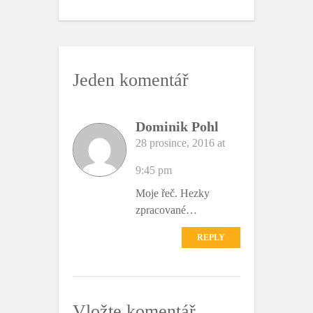
a
w
c
i
e
t
b
t
o
e
o
r
k
Jeden komentář
Dominik Pohl
28 prosince, 2016 at
9:45 pm
Moje řeč. Hezky
zpracované…
REPLY
Vložte komentář