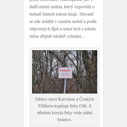
další místní unikát, který vypovídá o
bohaté historii tohoto kraje. Slované
se zde usídlili v osmém století a podle
objevených šípů a seker byli z tohoto
místa zřejmě násilně vyhnáni…
Silnice mezi Karvinou a Českým
Těšínem kopíruje řeku Olši. A
středem koryta řeky vede státní
hranice.